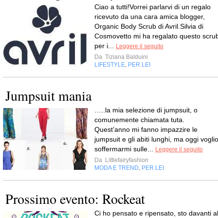
Ciao a tutti!Vorrei parlarvi di un regalo
ricevuto da una cara amica blogger,
Organic Body Scrub di Avril.Silvia di
Cosmovetto mi ha regalato questo scru
per i...
Leggere il seguito
Da
Tiziana Balduini
LIFESTYLE
PER LEI
,
Jumpsuit mania
…..la mia selezione di jumpsuit, o
comunemente chiamata tuta.
Quest’anno mi fanno impazzire le
jumpsuit e gli abiti lunghi, ma oggi vogli
soffermarmi sulle...
Leggere il seguito
Da
Littlefairyfashion
MODA E TREND
PER LEI
,
Prossimo evento: Rockeat
Ci ho pensato e ripensato, sto davanti a