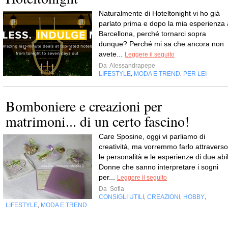
Naturalmente di Hoteltonight vi ho già
parlato prima e dopo la mia esperienza 
Barcellona, perché tornarci sopra
dunque? Perché mi sa che ancora non
avete...
Leggere il seguito
Da
Alessandrapepe
LIFESTYLE
MODA E TREND
PER LEI
,
,
Bomboniere e creazioni per
matrimoni... di un certo fascino!
Care Sposine, oggi vi parliamo di
creatività, ma vorremmo farlo attraverso
le personalità e le esperienze di due abil
Donne che sanno interpretare i sogni
per...
Leggere il seguito
Da
Sofia
CONSIGLI UTILI
CREAZIONI
HOBBY
,
,
,
LIFESTYLE
MODA E TREND
,