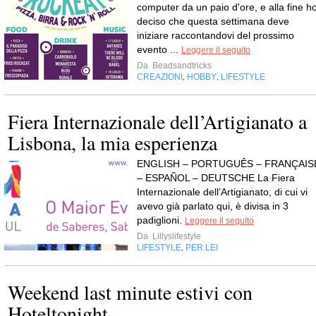
computer da un paio d'ore, e alla fine h
deciso che questa settimana deve
iniziare raccontandovi del prossimo
evento ...
Leggere il seguito
Da
Beadsandtricks
CREAZIONI
HOBBY
LIFESTYLE
,
,
Fiera Internazionale dell’Artigianato a
Lisbona, la mia esperienza
ENGLISH – PORTUGUÊS – FRANÇAIS
– ESPAÑOL – DEUTSCHE La Fiera
Internazionale dell’Artigianato, di cui vi
avevo già parlato qui, è divisa in 3
padiglioni.
Leggere il seguito
Da
Lillyslifestyle
LIFESTYLE
PER LEI
,
Weekend last minute estivi con
Hoteltonight