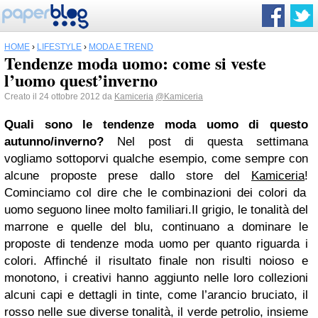
HOME
›
LIFESTYLE
›
MODA E TREND
Tendenze moda uomo: come si veste
l’uomo quest’inverno
Creato il 24 ottobre 2012 da
Kamiceria
@Kamiceria
Quali sono le tendenze moda uomo di questo
autunno/inverno?
Nel post di questa settimana
vogliamo sottoporvi qualche esempio, come sempre con
alcune proposte prese dallo store del
Kamiceria
!
Cominciamo col dire che le combinazioni dei colori da
uomo seguono linee molto familiari.
Il grigio, le tonalità del
marrone e quelle del blu, continuano a dominare le
proposte di tendenze moda uomo per quanto riguarda i
colori
. Affinché il risultato finale non risulti noioso e
monotono, i creativi hanno aggiunto nelle loro collezioni
alcuni capi e dettagli in tinte, come l’arancio bruciato, il
rosso nelle sue diverse tonalità, il verde petrolio, insieme