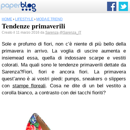
HOME
›
LIFESTYLE
›
MODA E TREND
Tendenze primaverili
Creato il 11 marzo 2016 da
Sarenza
@Sarenza_IT
Sole e profumo di fiori, non c’è niente di più bello della
primavera in arrivo. La voglia di uscire aumenta e
insiemead essa, quella di indossare scarpe e vestiti
colorati. Ma quali sono le tendenze primaverili dettate da
Sarenza?Fiori, fiori e ancora fiori. La primavera
quest’anno è ai vostri piedi: pumps, sneakers o slippers
con
stampe floreali
. Cosa ne dite di un bel vestito a
corolla bianco, a contrasto con dei tacchi fioriti?