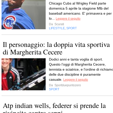
Chicago Cubs al Wrigley Field parte
domenica 5 aprile la stagione Mlb del
baseball americano. E' primavera e per
lo...
Leggere il seguito
Da
Scurati
LIFESTYLE
SPORT
,
Il personaggio: la doppia vita sportiva
di Margherita Cecere
Dodici anni e tanta voglia di sport.
Questo l’oggi di Margherita Cecere,
tennista e sciatrice, e l’ordine di richiam
delle due discipline è puramente
casuale.
Leggere il seguito
Da
Sportduepuntozero
SPORT
Atp indian wells, federer si prende la
rivincita contro seppi