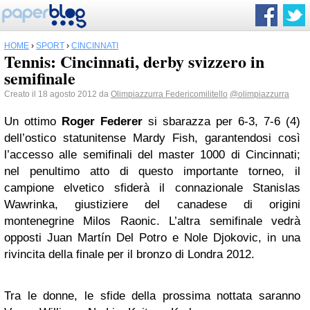
HOME
›
SPORT
›
CINCINNATI
Tennis: Cincinnati, derby svizzero in
semifinale
Creato il 18 agosto 2012 da
Olimpiazzurra Federicomilitello
@olimpiazzurra
Un ottimo
Roger Federer
si sbarazza per 6-3, 7-6 (4)
dell’ostico statunitense Mardy Fish, garantendosi così
l’accesso alle semifinali del master 1000 di Cincinnati;
nel penultimo atto di questo importante torneo, il
campione elvetico sfiderà il connazionale Stanislas
Wawrinka, giustiziere del canadese di origini
montenegrine Milos Raonic. L’altra semifinale vedrà
opposti Juan Martín Del Potro e Nole Djokovic, in una
rivincita della finale per il bronzo di Londra 2012.
Tra le donne, le sfide della prossima nottata saranno