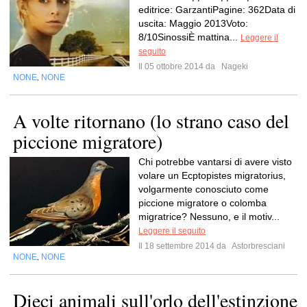
editrice: GarzantiPagine: 362Data di
uscita: Maggio 2013Voto:
8/10SinossiÈ mattina...
Leggere il
seguito
Il 05 ottobre 2014 da
Nageki
NONE
NONE
,
A volte ritornano (lo strano caso del
piccione migratore)
Chi potrebbe vantarsi di avere visto
volare un Ecptopistes migratorius,
volgarmente conosciuto come
piccione migratore o colomba
migratrice? Nessuno, e il motiv...
Leggere il seguito
Il 18 settembre 2014 da
Astorbresciani
NONE
NONE
,
Dieci animali sull'orlo dell'estinzione