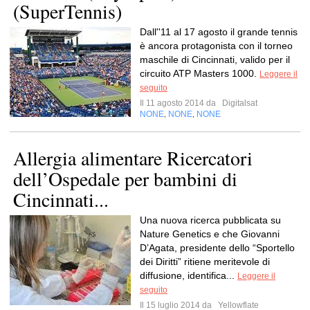
(SuperTennis)
Dall''11 al 17 agosto il grande tennis
è ancora protagonista con il torneo
maschile di Cincinnati, valido per il
circuito ATP Masters 1000.
Leggere il
seguito
Il 11 agosto 2014 da
Digitalsat
NONE
NONE
NONE
,
,
Allergia alimentare Ricercatori
dell’Ospedale per bambini di
Cincinnati...
Una nuova ricerca pubblicata su
Nature Genetics e che Giovanni
D’Agata, presidente dello “Sportello
dei Diritti” ritiene meritevole di
diffusione, identifica...
Leggere il
seguito
Il 15 luglio 2014 da
Yellowflate