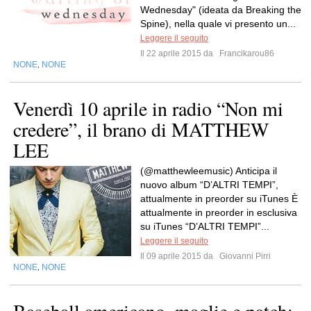
Wednesday" (ideata da Breaking the
Spine), nella quale vi presento un...
Leggere il seguito
Il 22 aprile 2015 da
Francikarou86
NONE
NONE
,
Venerdì 10 aprile in radio “Non mi
credere”, il brano di MATTHEW
LEE
(@matthewleemusic) Anticipa il
nuovo album “D’ALTRI TEMPI”,
attualmente in preorder su iTunes È
attualmente in preorder in esclusiva
su iTunes “D’ALTRI TEMPI”...
Leggere il seguito
Il 09 aprile 2015 da
Giovanni Pirri
NONE
NONE
,