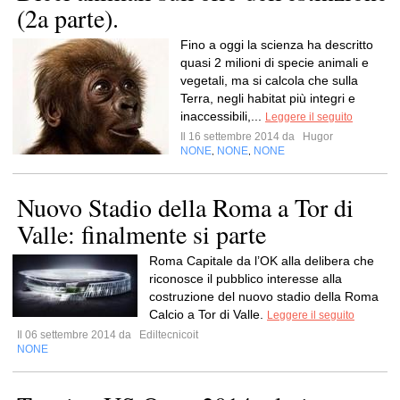
(2a parte).
Fino a oggi la scienza ha descritto
quasi 2 milioni di specie animali e
vegetali, ma si calcola che sulla
Terra, negli habitat più integri e
inaccessibili,...
Leggere il seguito
Il 16 settembre 2014 da
Hugor
NONE
NONE
NONE
,
,
Nuovo Stadio della Roma a Tor di
Valle: finalmente si parte
Roma Capitale da l’OK alla delibera che
riconosce il pubblico interesse alla
costruzione del nuovo stadio della Roma
Calcio a Tor di Valle.
Leggere il seguito
Il 06 settembre 2014 da
Ediltecnicoit
NONE