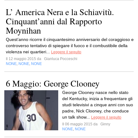
L’ America Nera e la Schiavitù.
Cinquant’anni dal Rapporto
Moynihan
Quest’anno ricorre il cinquantesimo anniversario del coraggioso e
controverso tentativo di spiegare il fuoco e il combustibile della
violenza nei quartieri...
Leggere il seguito
Il 12 maggio 2015 da
Gianluca Pocceschi
NONE
NONE
NONE
,
,
6 Maggio: George Clooney
George Clooney nasce nello stato
del Kentucky, inizia a frequentare gli
studi televisivi a cinque anni con suo
padre, Nick Clooney, che conduce
un talk show...
Leggere il seguito
Il 06 maggio 2015 da
Ginny
NONE
NONE
,