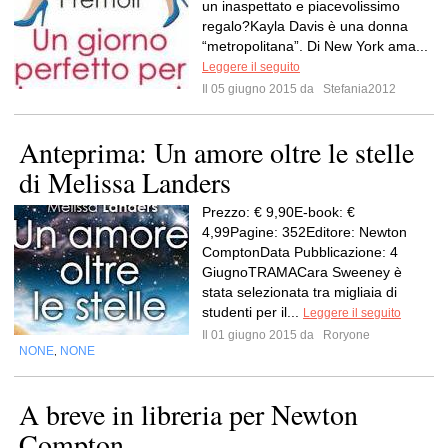
un inaspettato e piacevolissimo
regalo?Kayla Davis è una donna
“metropolitana”. Di New York ama...
Leggere il seguito
Il 05 giugno 2015 da
Stefania2012
Anteprima: Un amore oltre le stelle
di Melissa Landers
Prezzo: € 9,90E-book: €
4,99Pagine: 352Editore: Newton
ComptonData Pubblicazione: 4
GiugnoTRAMACara Sweeney è
stata selezionata tra migliaia di
studenti per il...
Leggere il seguito
Il 01 giugno 2015 da
Roryone
NONE
NONE
,
A breve in libreria per Newton
Compton