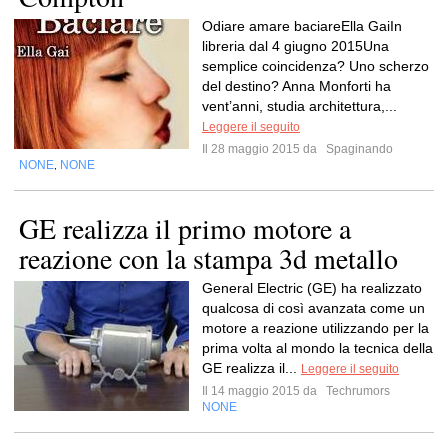
Odiare amare baciareElla GaiIn
libreria dal 4 giugno 2015Una
semplice coincidenza? Uno scherzo
del destino? Anna Monforti ha
vent’anni, studia architettura,...
Leggere il seguito
Il 28 maggio 2015 da
Spaginando
NONE
NONE
,
GE realizza il primo motore a
reazione con la stampa 3d metallo
General Electric (GE) ha realizzato
qualcosa di così avanzata come un
motore a reazione utilizzando per la
prima volta al mondo la tecnica della
GE realizza il...
Leggere il seguito
Il 14 maggio 2015 da
Techrumors
NONE