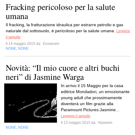
Fracking pericoloso per la salute
umana
Il fracking, la fratturazione idraulica per estrarre petrolio e gas
naturale dal sottosuolo, è pericoloso per la salute umana.
Leggere
il seguito
Il 14 maggio 2015 da
Ecoseven
NONE
NONE
,
Novità: “Il mio cuore e altri buchi
neri” di Jasmine Warga
In arrivo il 15 Maggio per la casa
editrice Mondadori, un emozionante
young adult che prossimamente
diventerà un film grazie alla
Paramount Pictures:Jasmine...
Leggere il seguito
Il 13 maggio 2015 da
Nasreen
NONE
NONE
,