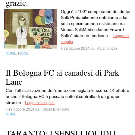
grazie.
Oggi è il 100° compleanno del dottor
Salk.Probabilmente dobbiamo a lui
se la specie umana esiste ancora
!Jonas SalkMedicoJonas Edward
Salk è stato un medico e...
Leggere il
seguito
Il 28 ottobre 2014 da
Albamontori
NONE
NONE
,
Il Bologna FC ai canadesi di Park
Lane
Con l’ufficializzazione dell’operazione siglata lo scorso 14 ottobre,
anche il Bologna FC è passato sotto il controllo di un gruppo
straniero.
Leggere il seguito
Il 19 ottobre 2014 da
Tifoso Bilanciato
NONE
TARANTO: I SENSI LIQUIDI |