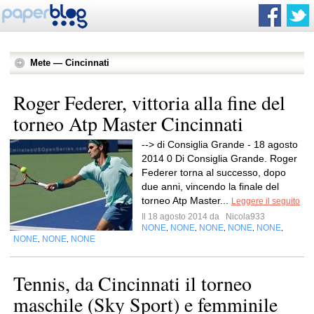
Mete — Cincinnati
Roger Federer, vittoria alla fine del
torneo Atp Master Cincinnati
--> di Consiglia Grande - 18 agosto
2014 0 Di Consiglia Grande. Roger
Federer torna al successo, dopo
due anni, vincendo la finale del
torneo Atp Master...
Leggere il seguito
Il 18 agosto 2014 da
Nicola933
NONE
NONE
NONE
NONE
NONE
,
,
,
,
,
NONE
NONE
NONE
,
,
Tennis, da Cincinnati il torneo
maschile (Sky Sport) e femminile