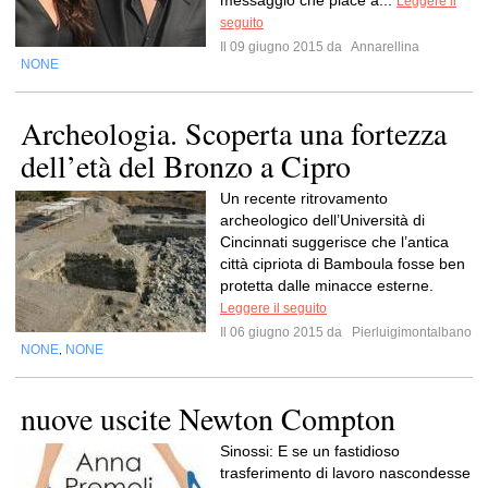
messaggio che piace a...
Leggere il
seguito
Il 09 giugno 2015 da
Annarellina
NONE
Archeologia. Scoperta una fortezza
dell’età del Bronzo a Cipro
Un recente ritrovamento
archeologico dell’Università di
Cincinnati suggerisce che l’antica
città cipriota di Bamboula fosse ben
protetta dalle minacce esterne.
Leggere il seguito
Il 06 giugno 2015 da
Pierluigimontalbano
NONE
NONE
,
nuove uscite Newton Compton
Sinossi: E se un fastidioso
trasferimento di lavoro nascondesse