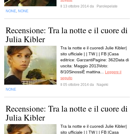
Il 13 ottobre 2014 da
Parolepelate
NONE
NONE
,
Recensione: Tra la notte e il cuore di
Julia Kibler
Tra la notte e il cuoredi Julie Kibler|
sito ufficiale | | TW | | FB |Casa
editrice: GarzantiPagine: 362Data di
uscita: Maggio 2013Voto:
8/10SinossiÈ mattina...
Leggere il
seguito
Il 05 ottobre 2014 da
Nageki
NONE
Recensione: Tra la notte e il cuore di
Julia Kibler
Tra la notte e il cuoredi Julie Kibler|
sito ufficiale | | TW | | FB |Casa