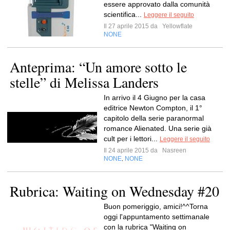
essere approvato dalla comunità
scientifica...
Leggere il seguito
Il 27 aprile 2015 da
Yellowflate
NONE
Anteprima: “Un amore sotto le
stelle” di Melissa Landers
In arrivo il 4 Giugno per la casa
editrice Newton Compton, il 1°
capitolo della serie paranormal
romance Alienated. Una serie già
cult per i lettori...
Leggere il seguito
Il 24 aprile 2015 da
Nasreen
NONE
NONE
,
Rubrica: Waiting on Wednesday #20
Buon pomeriggio, amici!^^Torna
oggi l'appuntamento settimanale
con la rubrica "Waiting on