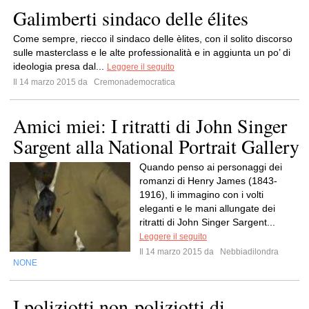
Galimberti sindaco delle élites
Come sempre, riecco il sindaco delle èlites, con il solito discorso
sulle masterclass e le alte professionalità e in aggiunta un po’ di
ideologia presa dal...
Leggere il seguito
Il 14 marzo 2015 da
Cremonademocratica
Amici miei: I ritratti di John Singer
Sargent alla National Portrait Gallery
Quando penso ai personaggi dei
romanzi di Henry James (1843-
1916), li immagino con i volti
eleganti e le mani allungate dei
ritratti di John Singer Sargent...
Leggere il seguito
Il 14 marzo 2015 da
Nebbiadilondra
NONE
I poliziotti non-poliziotti di