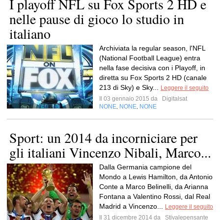
I playoff NFL su Fox Sports 2 HD e
nelle pause di gioco lo studio in
italiano
Archiviata la regular season, l'NFL
(National Football League) entra
nella fase decisiva con i Playoff, in
diretta su Fox Sports 2 HD (canale
213 di Sky) e Sky...
Leggere il seguito
Il 03 gennaio 2015 da
Digitalsat
NONE
NONE
NONE
,
,
Sport: un 2014 da incorniciare per
gli italiani Vincenzo Nibali, Marco...
Dalla Germania campione del
Mondo a Lewis Hamilton, da Antonio
Conte a Marco Belinelli, da Arianna
Fontana a Valentino Rossi, dal Real
Madrid a Vincenzo...
Leggere il seguito
Il 31 dicembre 2014 da
Stivalepensante