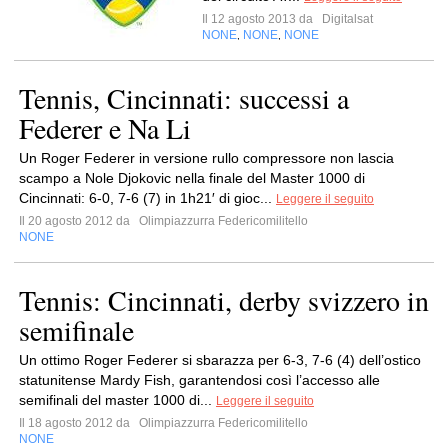
Il 12 agosto 2013 da
Digitalsat
NONE
NONE
NONE
,
,
Tennis, Cincinnati: successi a
Federer e Na Li
Un Roger Federer in versione rullo compressore non lascia
scampo a Nole Djokovic nella finale del Master 1000 di
Cincinnati: 6-0, 7-6 (7) in 1h21′ di gioc...
Leggere il seguito
Il 20 agosto 2012 da
Olimpiazzurra Federicomilitello
NONE
Tennis: Cincinnati, derby svizzero in
semifinale
Un ottimo Roger Federer si sbarazza per 6-3, 7-6 (4) dell’ostico
statunitense Mardy Fish, garantendosi così l’accesso alle
semifinali del master 1000 di...
Leggere il seguito
Il 18 agosto 2012 da
Olimpiazzurra Federicomilitello
NONE