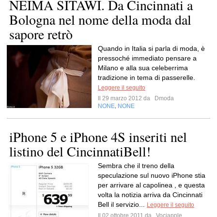
NEIMA SITAWI. Da Cincinnati a
Bologna nel nome della moda dal
sapore retrò
Quando in Italia si parla di moda, è
pressoché immediato pensare a
Milano e alla sua celeberrima
tradizione in tema di passerelle.
Leggere il seguito
Il 29 marzo 2012 da
Dmoda
NONE
NONE
,
iPhone 5 e iPhone 4S inseriti nel
listino del CincinnatiBell!
Sembra che il treno della
speculazione sul nuovo iPhone stia
per arrivare al capolinea , e questa
volta la notizia arriva da Cincinnati
Bell il servizio...
Leggere il seguito
Il 02 ottobre 2011 da
Vociapple