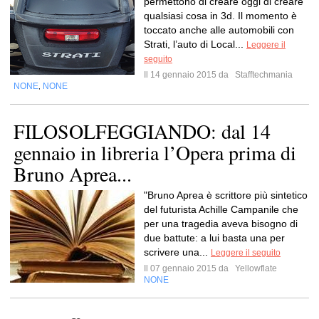
permettono di creare oggi di creare
qualsiasi cosa in 3d. Il momento è
toccato anche alle automobili con
Strati, l’auto di Local...
Leggere il
seguito
Il 14 gennaio 2015 da
Stafftechmania
NONE
NONE
,
FILOSOLFEGGIANDO: dal 14
gennaio in libreria l’Opera prima di
Bruno Aprea...
"Bruno Aprea è scrittore più sintetico
del futurista Achille Campanile che
per una tragedia aveva bisogno di
due battute: a lui basta una per
scrivere una...
Leggere il seguito
Il 07 gennaio 2015 da
Yellowflate
NONE