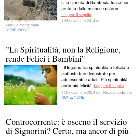
città cipriota di Bamboula fosse ben
protetta dalle minacce esterne.
Leggere il seguito
Il 26 novembre 2014 da
Pierluigimontalbano
NONE
NONE
,
"La Spiritualità, non la Religione,
rende Felici i Bambini"
. Il legame tra spiritualità e felicità è
piuttosto ben dimostrato per
adolescenti e adulti. Più spiritualità
porta più felicità.
Leggere il seguito
Il 16 novembre 2014 da
Risveglioedizioni
NONE
NONE
,
Controcorrente: è osceno il servizio
di Signorini? Certo, ma ancor di più