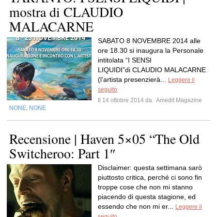
mostra di CLAUDIO
MALACARNE
SABATO 8 NOVEMBRE 2014 alle
ore 18.30 si inaugura la Personale
intitolata “I SENSI
LIQUIDI”di CLAUDIO MALACARNE
(l’artista presenzierà...
Leggere il
seguito
Il 14 ottobre 2014 da
Amedit Magazine
NONE
NONE
,
Recensione | Haven 5×05 “The Old
Switcheroo: Part 1″
Disclaimer: questa settimana sarò
piuttosto critica, perché ci sono fin
troppe cose che non mi stanno
piacendo di questa stagione, ed
essendo che non mi er...
Leggere il
seguito