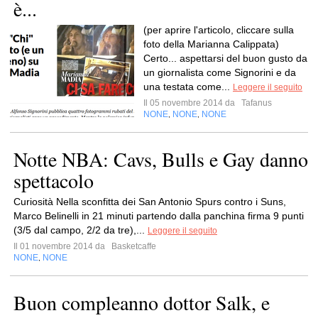
è...
(per aprire l'articolo, cliccare sulla
foto della Marianna Calippata)
Certo... aspettarsi del buon gusto da
un giornalista come Signorini e da
una testata come...
Leggere il seguito
Il 05 novembre 2014 da
Tafanus
NONE
NONE
NONE
,
,
Notte NBA: Cavs, Bulls e Gay danno
spettacolo
Curiosità Nella sconfitta dei San Antonio Spurs contro i Suns,
Marco Belinelli in 21 minuti partendo dalla panchina firma 9 punti
(3/5 dal campo, 2/2 da tre),...
Leggere il seguito
Il 01 novembre 2014 da
Basketcaffe
NONE
NONE
,
Buon compleanno dottor Salk, e