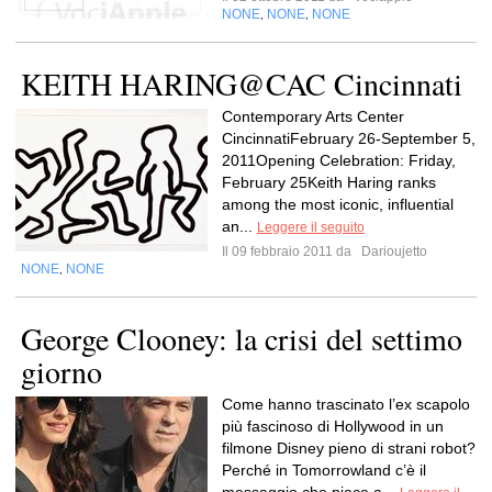
NONE
NONE
NONE
,
,
KEITH HARING@CAC Cincinnati
Contemporary Arts Center
CincinnatiFebruary 26-September 5,
2011Opening Celebration: Friday,
February 25Keith Haring ranks
among the most iconic, influential
an...
Leggere il seguito
Il 09 febbraio 2011 da
Darioujetto
NONE
NONE
,
George Clooney: la crisi del settimo
giorno
Come hanno trascinato l’ex scapolo
più fascinoso di Hollywood in un
filmone Disney pieno di strani robot?
Perché in Tomorrowland c’è il