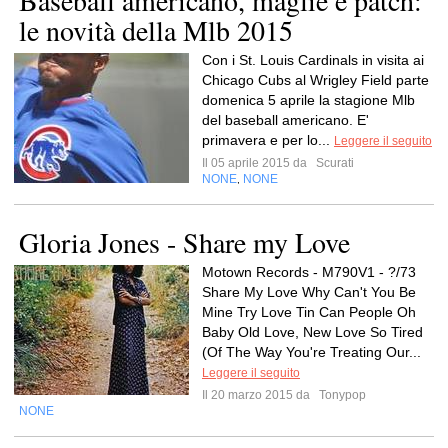
Baseball americano, maglie e patch:
le novità della Mlb 2015
Con i St. Louis Cardinals in visita ai
Chicago Cubs al Wrigley Field parte
domenica 5 aprile la stagione Mlb
del baseball americano. E'
primavera e per lo...
Leggere il seguito
Il 05 aprile 2015 da
Scurati
NONE
NONE
,
Gloria Jones - Share my Love
Motown Records - M790V1 - ?/73
Share My Love Why Can't You Be
Mine Try Love Tin Can People Oh
Baby Old Love, New Love So Tired
(Of The Way You're Treating Our...
Leggere il seguito
Il 20 marzo 2015 da
Tonypop
NONE