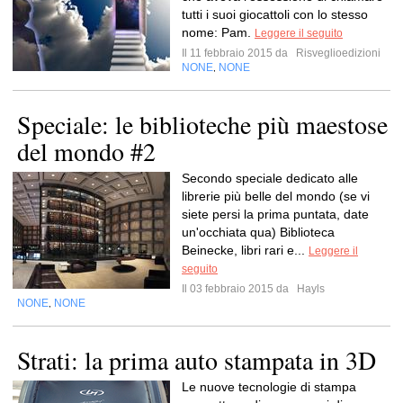
tutti i suoi giocattoli con lo stesso
nome: Pam.
Leggere il seguito
Il 11 febbraio 2015 da
Risveglioedizioni
NONE
NONE
,
Speciale: le biblioteche più maestose
del mondo #2
Secondo speciale dedicato alle
librerie più belle del mondo (se vi
siete persi la prima puntata, date
un'occhiata qua) Biblioteca
Beinecke, libri rari e...
Leggere il
seguito
Il 03 febbraio 2015 da
Hayls
NONE
NONE
,
Strati: la prima auto stampata in 3D
Le nuove tecnologie di stampa