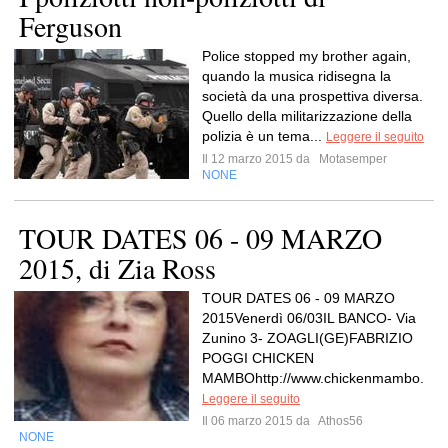
Ferguson
Police stopped my brother again,
quando la musica ridisegna la
società da una prospettiva diversa.
Quello della militarizzazione della
polizia è un tema...
Leggere il seguito
Il 12 marzo 2015 da
Motasemper
NONE
TOUR DATES 06 - 09 MARZO
2015, di Zia Ross
TOUR DATES 06 - 09 MARZO
2015Venerdì 06/03IL BANCO- Via
Zunino 3- ZOAGLI(GE)FABRIZIO
POGGI CHICKEN
MAMBOhttp://www.chickenmambo.
Leggere il seguito
Il 06 marzo 2015 da
Athos56
NONE