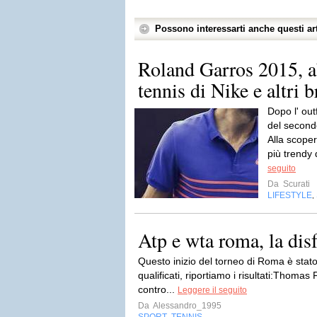
Possono interessarti anche questi art
Roland Garros 2015, 
tennis di Nike e altri 
Dopo l' out
del second
Alla scoper
più trendy
seguito
Da
Scurati
LIFESTYLE
,
Atp e wta roma, la disfa
Questo inizio del torneo di Roma è stato p
qualificati, riportiamo i risultati:Thoma
contro...
Leggere il seguito
Da
Alessandro_1995