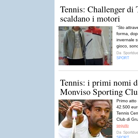
Tennis: Challenger di T
scaldano i motori
“Sto attrav
forma, dop
invernale s
gioco, sono
Da
Sportdue
SPORT
Tennis: i primi nomi d
Monviso Sporting Cl
Primo atto 
42.500 eur
Tennis Cen
Club di Gru
seguito
Da
Sportdue
SPORT