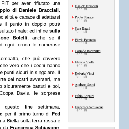
FIT per aver rifiutato una
Daniele Bracciali
Tennisti
ppio di Daniele Bracciali
,
ecialità e capace di adattarsi
Potito Starace
Tennisti
e il punto in doppio potrà
Sara Errani
sultato finale; ed infine
sulla
Tennisti
mone
Bolelli
, anche se il
Flavia Pennetta
Tennisti
ad ogni torneo le numerose
Corrado Barazzutti
Tennisti
 compatta, che può davvero
Flavio Cipolla
nche vero che i cechi hanno
Tennisti
punti sicuri in singolare. Il
Roberta Vinci
Tennisti
rte dei nostri avversari, ma
Andreas Seppi
 sicuramente battuti e poi,
Tennisti
 Coppa Davis, le sorprese
Fabio Fognini
Tennisti
 questo fine settimana,
Francesca Schiavone
Tennisti
e
per il primo turno di
Fed
à a Biella sulla terra rossa e
ta da
Francesca Schiavone,