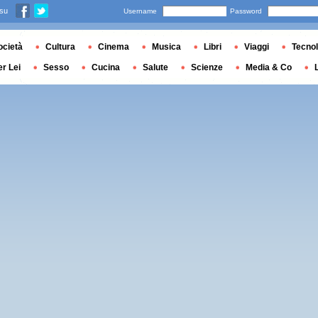
 su
Username
Password
ocietà
Cultura
Cinema
Musica
Libri
Viaggi
Tecnol
er Lei
Sesso
Cucina
Salute
Scienze
Media & Co