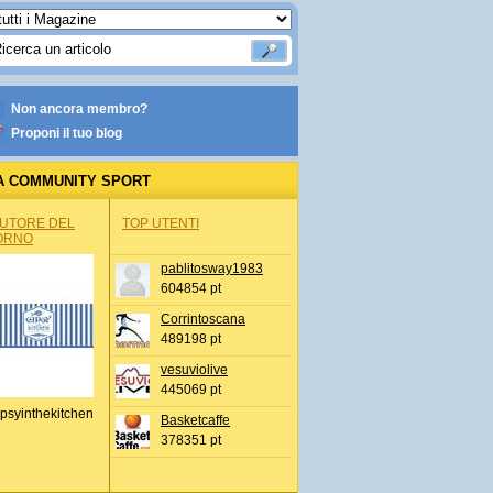
Non ancora membro?
Proponi il tuo blog
A COMMUNITY SPORT
AUTORE DEL
TOP UTENTI
ORNO
pablitosway1983
604854 pt
Corrintoscana
489198 pt
vesuviolive
445069 pt
psyinthekitchen
Basketcaffe
378351 pt