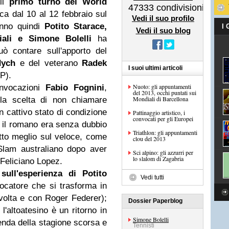
 il
primo turno del World
47333
condivisioni
oca dal 10 al 12 febbraio sul
Vedi il suo profilo
nno quindi
Potito Starace,
I
Vedi il suo blog
ali
e Simone Bolelli
ha
uò contare sull'apporto del
dych
e del veterano
Radek
I suoi ultimi articoli
P).
Nuoto: gli appuntamenti
onvocazioni
Fabio Fognini
,
del 2013, occhi puntati sui
Mondiali di Barcellona
 la scelta di non chiamare
n cattivo stato di condizione
Pattinaggio artistico, i
convocati per gli Europei
, il romano era senza dubbio
Triathlon: gli appuntamenti
atto meglio sul veloce, come
clou del 2013
Slam australiano dopo aver
Sci alpino: gli azzurri per
lo slalom di Zagabria
 Feliciano Lopez.
o
sull'esperienza di Potito
Vedi tutti
ocatore che si trasforma in
olta e con Roger Federer);
Dossier Paperblog
 l'altoatesino è un ritorno in
Simone Bolelli
enda della stagione scorsa e
Tennisti