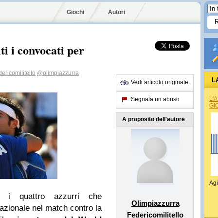
Giochi
Autori
ti i convocati per
ericomilitello
@olimpiazzurra
L
Vedi articolo originale
L'
Segnala un abuso
GI
A proposito dell'autore
Agi
o i quattro azzurri che
Olimpiazzurra
nazionale nel match contro la
Federicomilitello