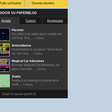
Tutto sull'autore
Diventa membro
 GIOCHI SU PAPERBLOG
Arcade
Casino'
Rompicapo
Pacman
Pac-Man é un video gioco creato nel
1979 da Toru......
Gioca
Nostradamus
Nostradamus è un gioco " shoot them
up" con una......
Gioca
Magical Cat Adventure
Riscopri Magical Cat Adventure, un
gioco d'arcade......
Gioca
Snake
Snake è un videogioco presente in
molti......
Gioca
Scopri lo spazio giochi di