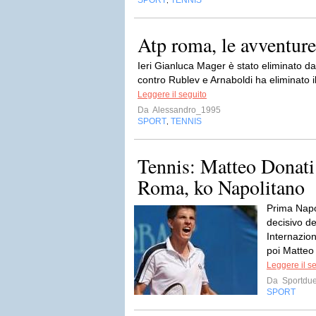
SPORT
TENNIS
,
Atp roma, le avventure 
Ieri Gianluca Mager è stato eliminato d
contro Rublev e Arnaboldi ha eliminato 
Leggere il seguito
Da
Alessandro_1995
SPORT
TENNIS
,
Tennis: Matteo Donati
Roma, ko Napolitano
Prima Napo
decisivo de
Internazion
poi Matteo 
Leggere il s
Da
Sportdue
SPORT