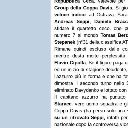
Repubblica Ceca
, valevole per
Group della Coppa Davis
. Si gi
veloce indoor
ad Ostrava. Sara
Andreas Seppi,
Daniele Bracci
sfidare il quartetto ceco, che p
numero 7 al mondo
Tomas Ber
Stepanek
(n°31 della classifica AT
Rimane quindi escluso dalle c
mentre desta molte perplessità
Flavio Cipolla
.
Se il ligure paga u
ed un inizio di stagione deludente
l'azzurro più in forma e che ha f
dimostra il secondo turno nello 
eliminato Davydenko e lottato con
Il capitano azzurro ha puntat
Starace
, vero uomo squadra e gi
Coppa Davis (ha perso solo una v
su un ritrovato Seppi,
infatti per
nazionale dopo la controversa vic