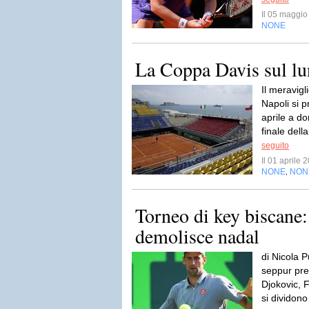
Il 05 maggi
NONE
La Coppa Davis sul l
Il meravig
Napoli si 
aprile a do
finale del
seguito
Il 01 aprile
NONE
NON
,
Torneo di key biscane:
demolisce nadal
di Nicola P
seppur pre
Djokovic, F
si dividono