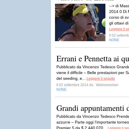
--> di Mas
2014 0 Di 
corso di s
gli ottavi d
Leggere il s
Il 02 sette
NONE
Errani e Pennetta ai q
Pubblicato da Vincenzo Tedesco Grande
viene il difficile – Belle prestazioni pe
del seeding, e...
Leggere il seguito
Il 02 settembre 2014 da
Webnewsman
NONE
Grandi appuntamenti d
Pubblicato da Vincenzo Tedesco Prende 
azzurre – Parte oggi l’importante torn
Premier 5 da $ 2.440.070...
Leggere il se