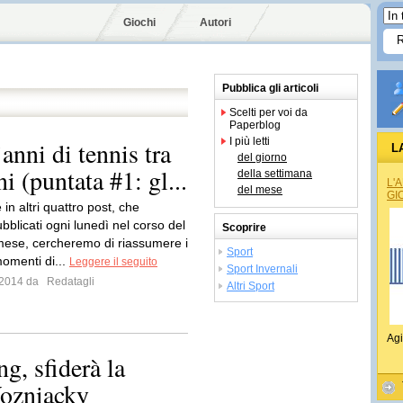
Giochi
Autori
Pubblica gli articoli
Scelti per voi da
Paperblog
I più letti
nni di tennis tra
L
del giorno
i (puntata #1: gl...
della settimana
L'
del mese
GI
 in altri quattro post, che
blicati ogni lunedì nel corso del
Scoprire
ese, cercheremo di riassumere i
Sport
momenti di...
Leggere il seguito
Sport Invernali
e 2014 da
Redatagli
Altri Sport
Agi
g, sfiderà la
Wozniacky