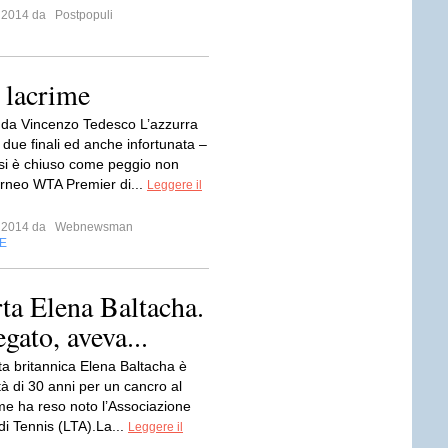
o 2014 da
Postpopuli
 lacrime
 da Vincenzo Tedesco L’azzurra
n due finali ed anche infortunata –
si è chiuso come peggio non
torneo WTA Premier di...
Leggere il
o 2014 da
Webnewsman
E
rta Elena Baltacha.
egato, aveva...
ta britannica Elena Baltacha è
tà di 30 anni per un cancro al
me ha reso noto l’Associazione
di Tennis (LTA).La...
Leggere il