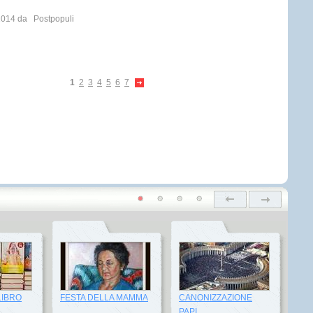
 2014 da
Postpopuli
1
2
3
4
5
6
7
LIBRO
FESTA DELLA MAMMA
CANONIZZAZIONE
PAPI