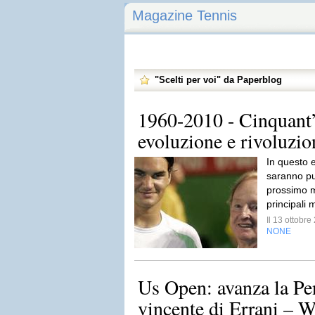
Magazine Tennis
"Scelti per voi" da Paperblog
1960-2010 - Cinquant’a
evoluzione e rivoluzion
In questo e
saranno pub
prossimo m
principali 
Il 13 ottobr
NONE
Us Open: avanza la Pen
vincente di Errani – 