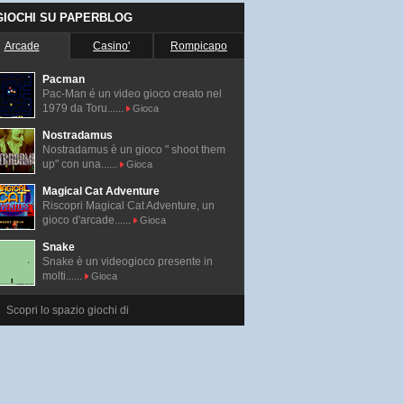
 GIOCHI SU PAPERBLOG
Arcade
Casino'
Rompicapo
Pacman
Pac-Man é un video gioco creato nel
1979 da Toru......
Gioca
Nostradamus
Nostradamus è un gioco " shoot them
up" con una......
Gioca
Magical Cat Adventure
Riscopri Magical Cat Adventure, un
gioco d'arcade......
Gioca
Snake
Snake è un videogioco presente in
molti......
Gioca
Scopri lo spazio giochi di