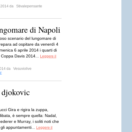
o 2014 da
Stivalepensante
ungomare di Napoli
lioso scenario del lungomare di
prepara ad ospitare da venerdì 4
menica 6 aprile 2014 i quarti di
la Coppa Davis 2014...
Leggere il
 2014 da
Vesuviolive
E
 djokovic
ucci Gira e rigira la zuppa,
libata, è sempre quella: Nadal,
ederer e Murray, i soliti noti che
 gli appuntamenti...
Leggere il