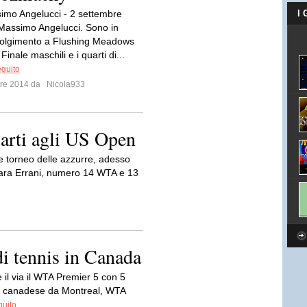
simo Angelucci - 2 settembre
I
Massimo Angelucci. Sono in
volgimento a Flushing Meadows
i Finale maschili e i quarti di...
eguito
mbre 2014 da
Nicola933
uarti agli US Open
 torneo delle azzurre, adesso
r Sara Errani, numero 14 WTA e 13
i tennis in Canada
il via il WTA Premier 5 con 5
eo canadese da Montreal, WTA
guito