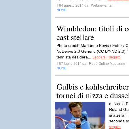
Il 04 agosto 2014 da
Webnewsman
NONE
Wimbledon: titoli di c
cast stellare
Photo credit: Marianne Bevis / Foter / 
NoDerivs 2.0 Generic (CC BY-ND 2.0) ” [
tennista desidera...
Leggere il seguito
Il 07 luglio 2014 da
Retrò Online Magazine
NONE
Gulbis e kohlschreiber
tornei di nizza e dusse
di Nicola P
Roland Gar
si alzerà il
seconda sc
seguito