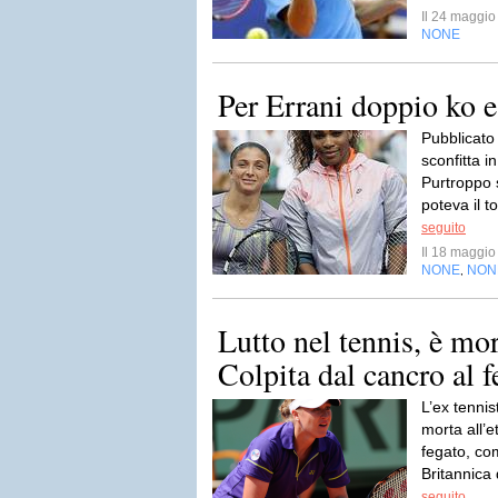
Il 24 maggi
NONE
Per Errani doppio ko e
Pubblicato
sconfitta i
Purtroppo 
poteva il 
seguito
Il 18 maggi
NONE
NON
,
Lutto nel tennis, è mo
Colpita dal cancro al f
L’ex tennis
morta all’e
fegato, co
Britannica 
seguito