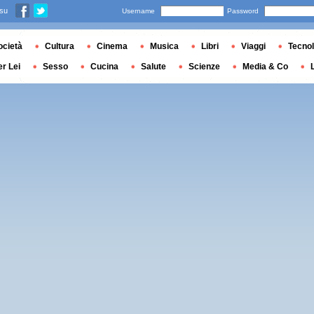
 su
Username
Password
ocietà
Cultura
Cinema
Musica
Libri
Viaggi
Tecnol
er Lei
Sesso
Cucina
Salute
Scienze
Media & Co