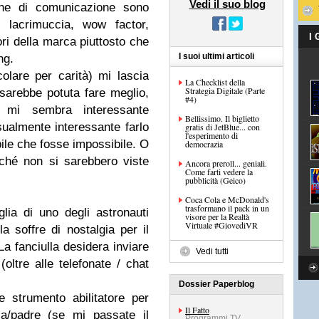
Vedi il suo blog
one di comunicazione sono
, lacrimuccia, wow factor,
I
ori della marca piuttosto che
I suoi ultimi articoli
ng.
olare per carità) mi lascia
La Checklist della
Strategia Digitale (Parte
sarebbe potuta fare meglio,
#4)
e mi sembra interessante
Bellissimo. Il biglietto
ualmente interessante farlo
gratis di JetBlue... con
l'esperimento di
bile che fosse impossibile. O
democrazia
rché non si sarebbero viste
Ancora preroll... geniali.
Come farti vedere la
pubblicità (Geico)
Coca Cola e McDonald's
trasformano il pack in un
lia di uno degli astronauti
visore per la Realtà
Virtuale #GiovediVR
la soffre di nostalgia per il
a fanciulla desidera inviare
Vedi tutti
oltre alle telefonate / chat
Dossier Paperblog
strumento abilitatore per
Il Fatto
ia/padre (se mi passate il
Programmi TV