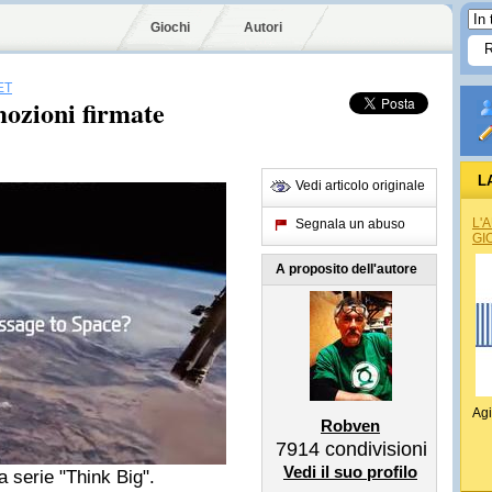
Giochi
Autori
ET
ozioni firmate
L
Vedi articolo originale
L'
Segnala un abuso
GI
A proposito dell'autore
Agi
Robven
7914
condivisioni
Vedi il suo profilo
a serie "Think Big".