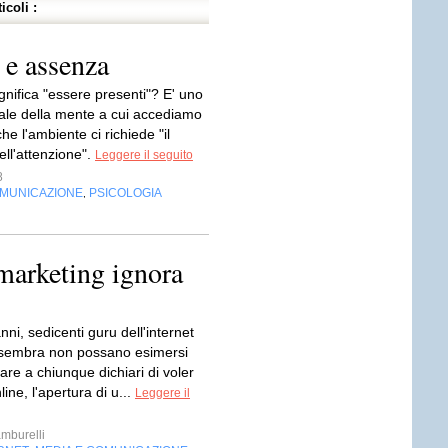
icoli :
 e assenza
gnifica "essere presenti"? E' uno
rale della mente a cui accediamo
che l'ambiente ci richiede "il
ll'attenzione".
Leggere il seguito
8
OMUNICAZIONE
PSICOLOGIA
,
marketing ignora
nni, sedicenti guru dell'internet
sembra non possano esimersi
iare a chiunque dichiari di voler
line, l'apertura di u...
Leggere il
mburelli