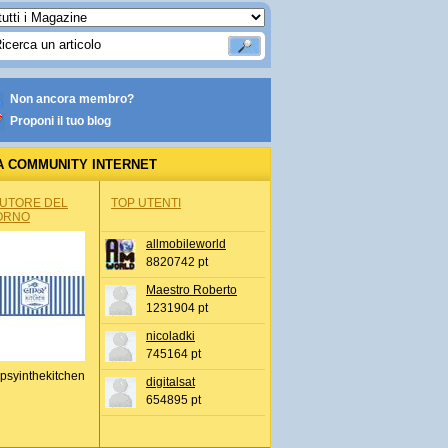
Non ancora membro?
Proponi il tuo blog
A COMMUNITY INTERNET
AUTORE DEL
TOP UTENTI
ORNO
allmobileworld
8820742 pt
Maestro Roberto
1231904 pt
nicoladki
745164 pt
psyinthekitchen
digitalsat
654895 pt