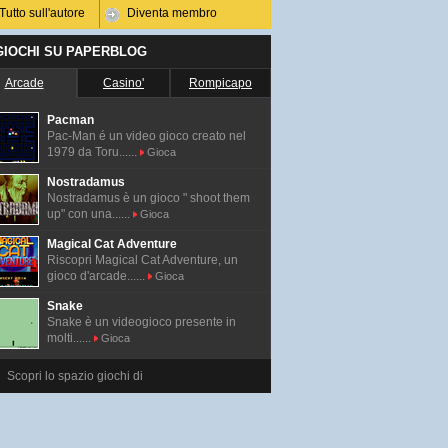
Tutto sull'autore
Diventa membro
 GIOCHI SU PAPERBLOG
Arcade
Casino'
Rompicapo
Pacman
Pac-Man é un video gioco creato nel
1979 da Toru......
Gioca
Nostradamus
Nostradamus è un gioco " shoot them
up" con una......
Gioca
Magical Cat Adventure
Riscopri Magical Cat Adventure, un
gioco d'arcade......
Gioca
Snake
Snake è un videogioco presente in
molti......
Gioca
Scopri lo spazio giochi di