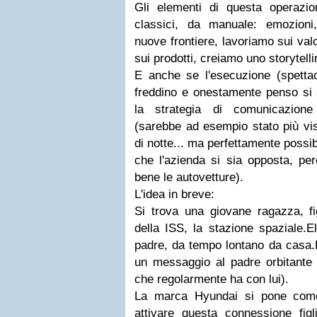
Gli elementi di questa operazi
classici, da manuale: emozioni
nuove frontiere, lavoriamo sui val
sui prodotti, creiamo uno storytelli
E anche se l'esecuzione (spettac
freddino e onestamente penso si 
la strategia di comunicazion
(sarebbe ad esempio stato più vis
di notte... ma perfettamente possi
che l'azienda si sia opposta, pe
bene le autovetture).
L'idea in breve:
Si trova una giovane ragazza, fig
della ISS, la stazione spaziale.El
padre, da tempo lontano da casa.L
un messaggio al padre orbitante (
che regolarmente ha con lui).
La marca Hyundai si pone come 
attivare questa connessione figl