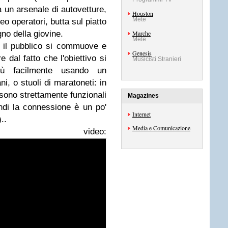
a un arsenale di autovetture,
Houston
Mete
deo operatori, butta sul piatto
no della giovine.
Marche
Mete
e, il pubblico si commuove e
Genesis
 dal fatto che l'obiettivo si
Musicisti Stranieri
iù facilmente usando un
ni, o stuoli di maratoneti: in
sono strettamente funzionali
Magazines
uindi la connessione è un po'
Internet
..
Media e Comunicazione
 video: