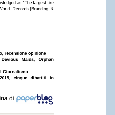
wledged as “The largest tire
World Records.
[Branding &
o, recensione opinione
 Devious Maids, Orphan
el Giornalismo
015, cinque dibattiti in
ina di