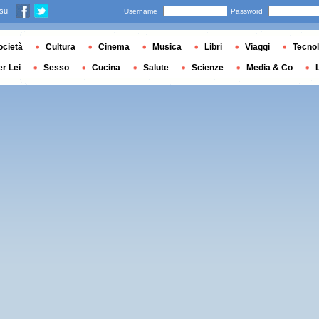
 su
Username
Password
ocietà
Cultura
Cinema
Musica
Libri
Viaggi
Tecnol
er Lei
Sesso
Cucina
Salute
Scienze
Media & Co