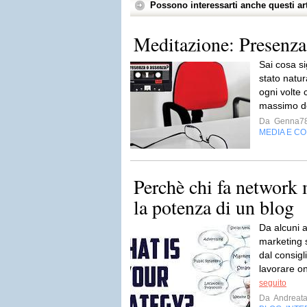
Possono interessarti anche questi art
Meditazione: Presenza
Sai cosa si
stato natu
ogni volte 
massimo de
Da
Genna7
MEDIA E C
Perchè chi fa network 
la potenza di un blog
Da alcuni a
marketing 
dal consigl
lavorare on
seguito
Da
Andreata