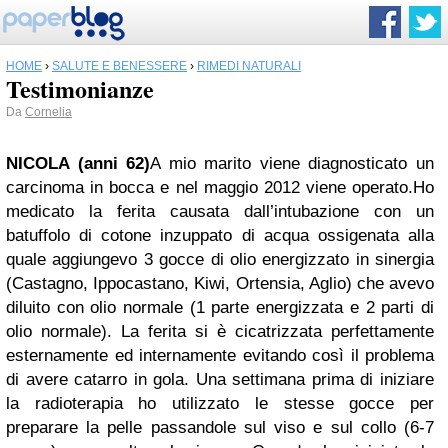
HOME
›
SALUTE E BENESSERE
›
RIMEDI NATURALI
Testimonianze
Da
Cornelia
NICOLA (anni 62)
A mio marito viene diagnosticato un
carcinoma in bocca e nel maggio 2012 viene operato.
Ho
medicato la ferita causata dall’intubazione con un
batuffolo di cotone inzuppato di acqua ossigenata alla
quale aggiungevo 3 gocce di olio energizzato in sinergia
(Castagno, Ippocastano, Kiwi, Ortensia, Aglio) che avevo
diluito con olio normale (1 parte energizzata e 2 parti di
olio normale). La ferita si è cicatrizzata perfettamente
esternamente ed internamente evitando così il problema
di avere catarro in gola. Una settimana prima di iniziare
la radioterapia ho utilizzato le stesse gocce per
preparare la pelle passandole sul viso e sul collo (6-7