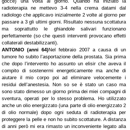
gocce) una volta al giorno. Quando ha iniziato la
radioterapia ne mettevo 3-4 nella crema datami dal
radiologo che applicavo inizialmente 2 volte al giorno per
passare a 3 gli ultimi giorni. Risultato nessuna scottatura
ma soprattutto le ghiandole salivari funzionano
perfettamente (so che questi interventi provocano effetti
collaterali destabilizzanti).
ANTONIO (anni 64)
Nel febbraio 2007 a causa di un
tumore ho subito l’asportazione della prostata. Sia prima
che dopo l’intervento ho assunto un elisir che aveva il
compito di sostenermi energeticamente ma anche di
aiutare il mio corpo poi ad eliminare velocemente i
residui dell’anestesia. Non so se è stato un caso ma
sono stato dimesso un giorno prima dei miei compagni di
sventura, operati per lo stesso problema. Ho utilizzato
anche un olio energizzato (una parte di olio energizzato 2
di olio normale) dopo ogni seduta di radioterapia per
proteggere la pelle e non ho subito scottature. A distanza
di anni però mi era rimasto un inconveniente legato alla