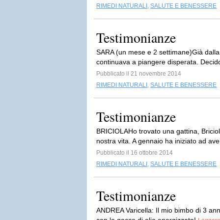
RIMEDI NATURALI
,
SALUTE E BENESSERE
Testimonianze
SARA (un mese e 2 settimane)Già dalla s
continuava a piangere disperata. Decido di
Pubblicato il 21 novembre 2014
RIMEDI NATURALI
,
SALUTE E BENESSERE
Testimonianze
BRICIOLAHo trovato una gattina, Briciol
nostra vita. A gennaio ha iniziato ad ave
Pubblicato il 16 ottobre 2014
RIMEDI NATURALI
,
SALUTE E BENESSERE
Testimonianze
ANDREA Varicella: Il mio bimbo di 3 anni 