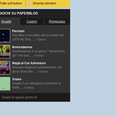
Tutto sull'autore
Diventa membro
 GIOCHI SU PAPERBLOG
Arcade
Casino'
Rompicapo
Pacman
Pac-Man é un video gioco creato nel
1979 da Toru......
Gioca
Nostradamus
Nostradamus è un gioco " shoot them
up" con una......
Gioca
Magical Cat Adventure
Riscopri Magical Cat Adventure, un
gioco d'arcade......
Gioca
Snake
Snake è un videogioco presente in
molti......
Gioca
Scopri lo spazio giochi di