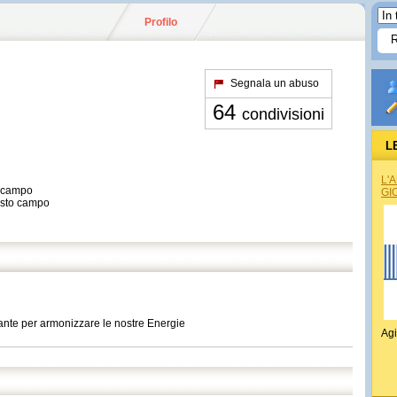
Profilo
Segnala un abuso
64
condivisioni
L
L'
o campo
GI
esto campo
iante per armonizzare le nostre Energie
Agi