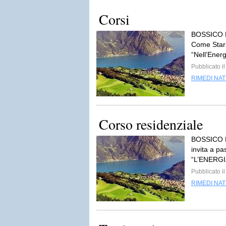
Corsi
BOSSICO 
Come StarB
“Nell’Energ
Pubblicato i
RIMEDI NA
Corso residenziale
BOSSICO B
invita a 
“L’ENERGI
Pubblicato i
RIMEDI NA