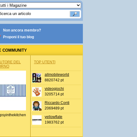
Non ancora membro?
Proponi il tuo blog
E COMMUNITY
AUTORE DEL
TOP UTENTI
ORNO
allmobileworld
8820742 pt
videogiochi
3205714 pt
Riccardo Conti
2069489 pt
psyinthekitchen
yellowflate
1983762 pt