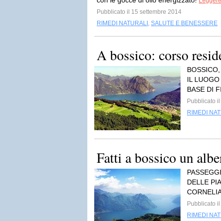
con le gocce di olio energizzato!
Leggere 
Pubblicato il 15 settembre 2014
RIMEDI NATURALI
,
SALUTE E BENESSERE
A bossico: corso reside
BOSSICO,
IL LUOGO
BASE DI F
Pubblicato i
RIMEDI NA
Fatti a bossico un al
PASSEGGI
DELLE PI
CORNELIA
Pubblicato i
RIMEDI NA