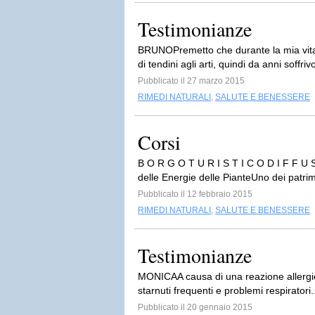
Testimonianze
BRUNOPremetto che durante la mia vita ho
di tendini agli arti, quindi da anni soffrivo
Pubblicato il 27 marzo 2015
RIMEDI NATURALI
,
SALUTE E BENESSERE
Corsi
B O R G O T U R I S T I C O D I F F U 
delle Energie delle PianteUno dei patrimo
Pubblicato il 12 febbraio 2015
RIMEDI NATURALI
,
SALUTE E BENESSERE
Testimonianze
MONICAA causa di una reazione allergica a
starnuti frequenti e problemi respiratori.
Pubblicato il 20 gennaio 2015