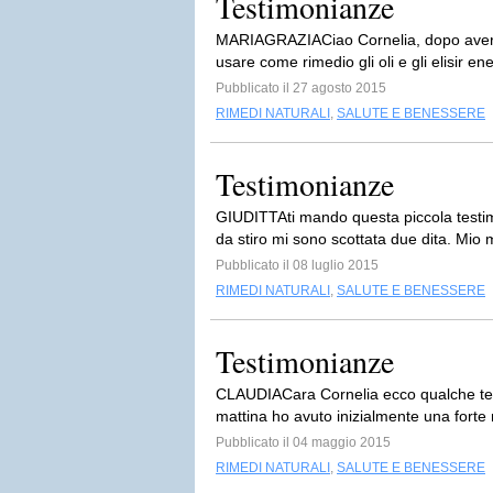
Testimonianze
MARIAGRAZIACiao Cornelia, dopo aver se
usare come rimedio gli oli e gli elisir e
Pubblicato il 27 agosto 2015
RIMEDI NATURALI
,
SALUTE E BENESSERE
Testimonianze
GIUDITTAti mando questa piccola testimo
da stiro mi sono scottata due dita. Mio m
Pubblicato il 08 luglio 2015
RIMEDI NATURALI
,
SALUTE E BENESSERE
Testimonianze
CLAUDIACara Cornelia ecco qualche test
mattina ho avuto inizialmente una forte 
Pubblicato il 04 maggio 2015
RIMEDI NATURALI
,
SALUTE E BENESSERE