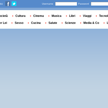
 su
Username
Password
ocietà
Cultura
Cinema
Musica
Libri
Viaggi
Tecnol
er Lei
Sesso
Cucina
Salute
Scienze
Media & Co