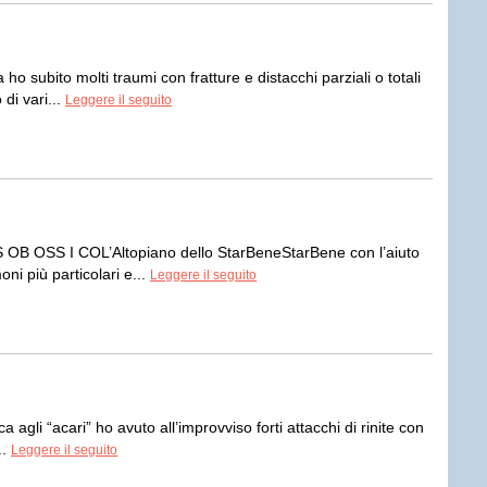
 subito molti traumi con fratture e distacchi parziali o totali
 di vari...
Leggere il seguito
S OB OSS I COL’Altopiano dello StarBeneStarBene con l’aiuto
ni più particolari e...
Leggere il seguito
gli “acari” ho avuto all’improvviso forti attacchi di rinite con
..
Leggere il seguito