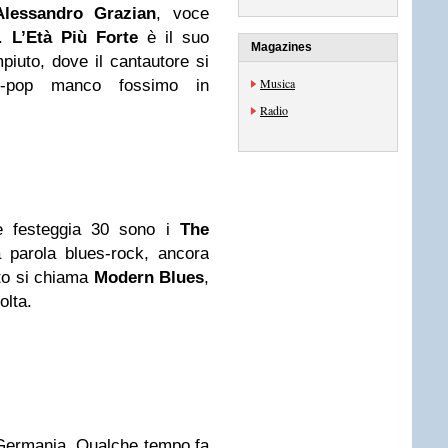
Alessandro Grazian
, voce
d.
L’
E
tà Più Forte
è il suo
Magazines
iuto, dove il cantautore si
Musica
m-pop manco fossimo in
Radio
ne festeggia 30 sono i
The
la parola blues-rock, ancora
ito si chiama
Modern Blues
,
olta.
a Germania. Qualche tempo fa