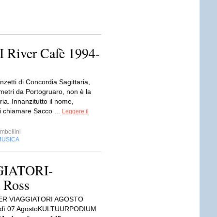
iver Cafè 1994-
nzetti di Concordia Sagittaria,
metri da Portogruaro, non è la
eria. Innanzitutto il nome,
di chiamare Sacco ...
Leggere il
bellini
MUSICA
IATORI-
 Ross
ER VIAGGIATORI AGOSTO
edì 07 AgostoKULTUURPODIUM