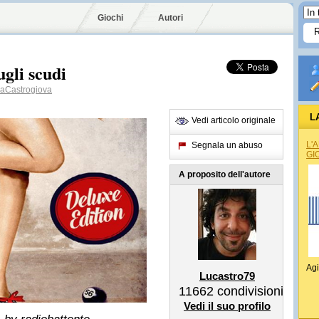
Giochi
Autori
ugli scudi
aCastrogiova
L
Vedi articolo originale
L'
Segnala un abuso
GI
A proposito dell'autore
Agi
Lucastro79
11662
condivisioni
Vedi il suo profilo