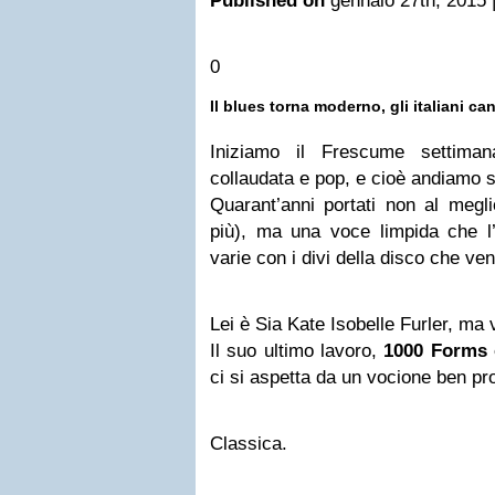
Published on
gennaio 27th, 2015 
0
Il blues torna moderno, gli italiani c
Iniziamo il Frescume settima
collaudata e pop, e cioè andiamo s
Quarant’anni portati non al megl
più)
,
ma una voce limpida che l’h
varie con i divi della disco che ve
Lei è Sia Kate Isobelle Furler, ma 
Il suo ultimo lavoro,
1000 Forms 
ci si aspetta da un vocione ben pro
Classica.