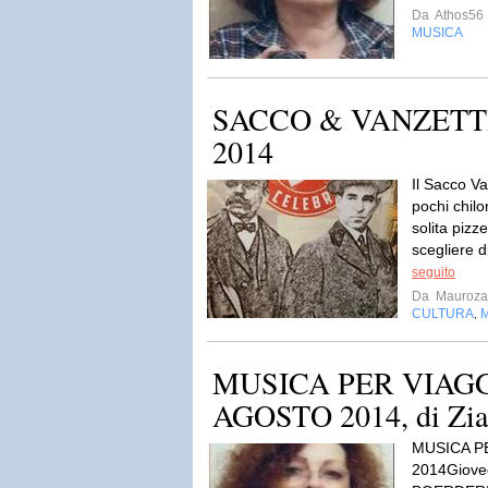
Da
Athos56
MUSICA
SACCO & VANZETTI R
2014
Il Sacco Va
pochi chilo
solita pizz
scegliere 
seguito
Da
Maurozam
CULTURA
,
MUSICA PER VIAGG
AGOSTO 2014, di Zia
MUSICA P
2014Giov