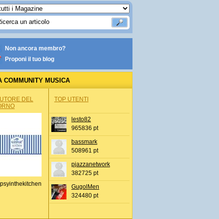
Non ancora membro?
Proponi il tuo blog
A COMMUNITY MUSICA
AUTORE DEL
TOP UTENTI
ORNO
lesto82
965836 pt
bassmark
508961 pt
pjazzanetwork
382725 pt
psyinthekitchen
GugolMen
324480 pt