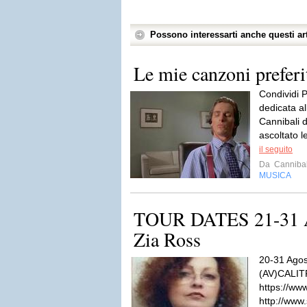
Possono interessarti anche questi art
Le mie canzoni preferi
Condividi 
dedicata al
Cannibali d
ascoltato le
il seguito
Da
Cannibal
MUSICA
TOUR DATES 21-31 
Zia Ross
20-31 Agos
(AV)CALIT
https://www
http://www