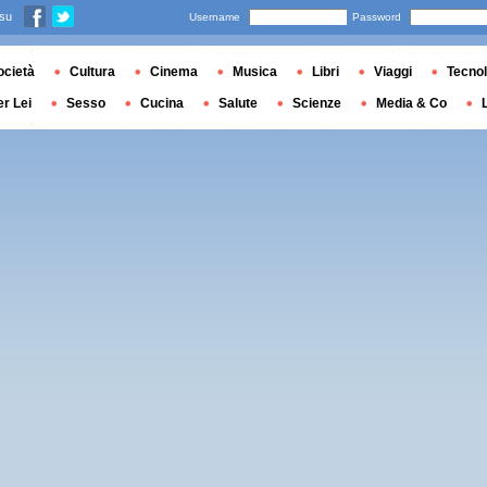
 su
Username
Password
ocietà
Cultura
Cinema
Musica
Libri
Viaggi
Tecnol
er Lei
Sesso
Cucina
Salute
Scienze
Media & Co