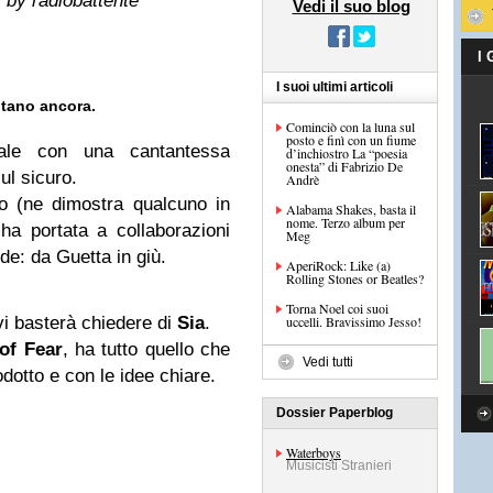
|
by radiobattente
Vedi il suo blog
I
I suoi ultimi articoli
antano ancora.
Cominciò con la luna sul
posto e finì con un fiume
nale con una cantantessa
d’inchiostro La “poesia
onesta” di Fabrizio De
ul sicuro.
Andrè
io (ne dimostra qualcuno in
Alabama Shakes, basta il
nome. Terzo album per
a portata a collaborazioni
Meg
nde: da Guetta in giù.
AperiRock: Like (a)
Rolling Stones or Beatles?
Torna Noel coi suoi
vi basterà chiedere di
Sia
.
uccelli. Bravissimo Jesso!
of Fear
,
ha tutto quello che
Vedi tutti
dotto e con le idee chiare.
Dossier Paperblog
Waterboys
Musicisti Stranieri