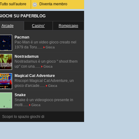
Tutto sull'autore
Diventa membro
 GIOCHI SU PAPERBLOG
Arcade
Casino'
Rompicapo
Pacman
Pac-Man é un video gioco creato nel
1979 da Toru......
Gioca
Nostradamus
Nostradamus è un gioco " shoot them
up" con una......
Gioca
Magical Cat Adventure
Riscopri Magical Cat Adventure, un
gioco d'arcade......
Gioca
Snake
Snake è un videogioco presente in
molti......
Gioca
Scopri lo spazio giochi di