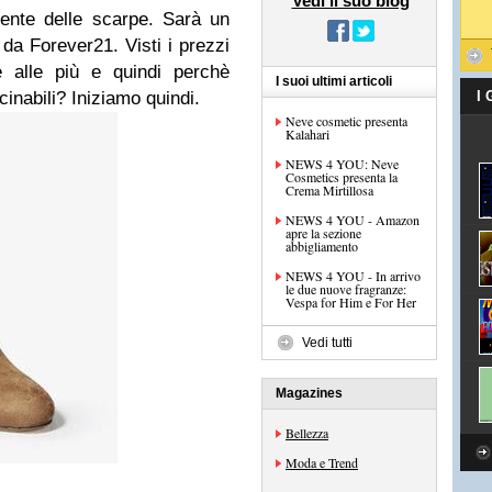
Vedi il suo blog
mente delle scarpe. Sarà un
da Forever21. Visti i prezzi
e alle più e quindi perchè
I suoi ultimi articoli
inabili? Iniziamo quindi.
I
Neve cosmetic presenta
Kalahari
NEWS 4 YOU: Neve
Cosmetics presenta la
Crema Mirtillosa
NEWS 4 YOU - Amazon
apre la sezione
abbigliamento
NEWS 4 YOU - In arrivo
le due nuove fragranze:
Vespa for Him e For Her
Vedi tutti
Magazines
Bellezza
Moda e Trend