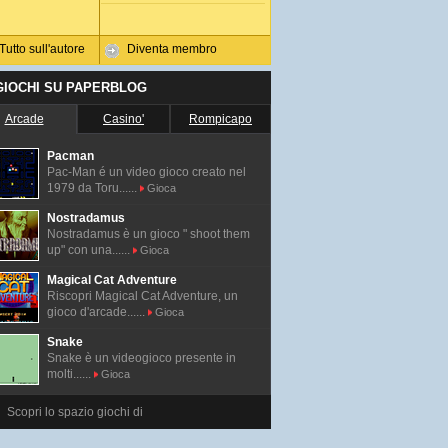
Tutto sull'autore
Diventa membro
 GIOCHI SU PAPERBLOG
Arcade
Casino'
Rompicapo
Pacman
Pac-Man é un video gioco creato nel
1979 da Toru......
Gioca
Nostradamus
Nostradamus è un gioco " shoot them
up" con una......
Gioca
Magical Cat Adventure
Riscopri Magical Cat Adventure, un
gioco d'arcade......
Gioca
Snake
Snake è un videogioco presente in
molti......
Gioca
Scopri lo spazio giochi di