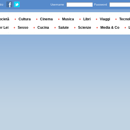
 su
Username
Password
ocietà
Cultura
Cinema
Musica
Libri
Viaggi
Tecnol
er Lei
Sesso
Cucina
Salute
Scienze
Media & Co