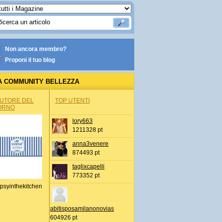
Non ancora membro?
Proponi il tuo blog
A COMMUNITY BELLEZZA
AUTORE DEL
TOP UTENTI
ORNO
lory663
1211328 pt
anna3venere
874493 pt
taglixcapelli
773352 pt
psyinthekitchen
abitisposamilanonovias
604926 pt