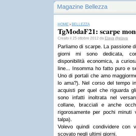
Magazine Bellezza
HOME
›
BELLEZZA
TgModaF21: scarpe mon
Creato il 25 ottobre 2012 da
Elaya
@elaya
Parliamo di scarpe. La passione di
giorni mi sono dedicata, co
disponibilità economica, a curiosa
line... Insomma ho fatto puro e 
Uno di portali che amo maggiorm
lo ama?). Nel corso del tempo inf
acquisti per quel che riguarda g
sono infatti inoltrata nel versa
collane, bracciali e anche occh
rigorosamente per pochi minuti
talpa).
Volevo quindi condividere con 
scovato negli ultimi giorni.