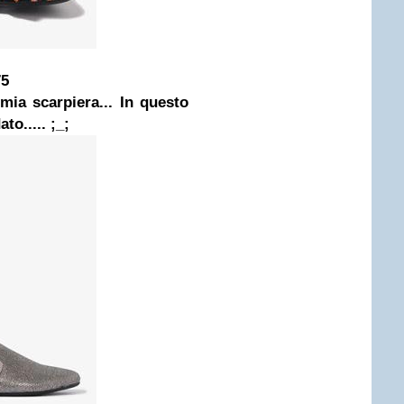
75
mia scarpiera... In questo
to..... ;_;