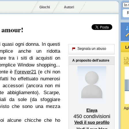
Giochi
Autori
 amour!
 quasi ogni donna. In questi
L
Segnala un abuso
mplice anche un ridotta
re tra i siti di acquisti on
L'
A proposito dell'autore
GI
semplice Window shopping...
ente è
Forever21
(e chi non
atti ho effettuato numerosi
li accessori (ancora non mi
nte abbigliamento). Scarpe,
iali da sole (da sfoggiare
 visto che sono una mezza
Agi
Elaya
450
condivisioni
voi alcune chicche che ho
Vedi il suo profilo