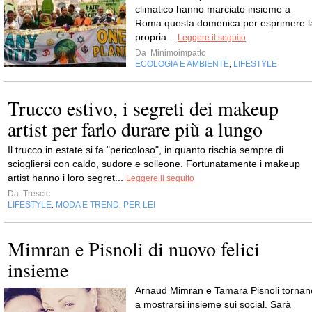
climatico hanno marciato insieme a
Roma questa domenica per esprimere l
propria...
Leggere il seguito
Da
Minimoimpatto
ECOLOGIA E AMBIENTE
LIFESTYLE
,
Trucco estivo, i segreti dei makeup
artist per farlo durare più a lungo
Il trucco in estate si fa "pericoloso", in quanto rischia sempre di
sciogliersi con caldo, sudore e solleone. Fortunatamente i makeup
artist hanno i loro segret...
Leggere il seguito
Da
Trescic
LIFESTYLE
MODA E TREND
PER LEI
,
,
Mimran e Pisnoli di nuovo felici
insieme
Arnaud Mimran e Tamara Pisnoli tornan
a mostrarsi insieme sui social. Sarà