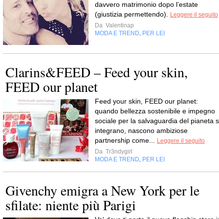
davvero matrimonio dopo l’estate
(giustizia permettendo).
Leggere il seguito
Da
Valentinap
MODA E TREND
PER LEI
,
Clarins&FEED – Feed your skin,
FEED our planet
Feed your skin, FEED our planet:
quando bellezza sostenibile e impegno
sociale per la salvaguardia del pianeta s
integrano, nascono ambiziose
partnership come...
Leggere il seguito
Da
Tr3ndygirl
MODA E TREND
PER LEI
,
Givenchy emigra a New York per le
sfilate: niente più Parigi