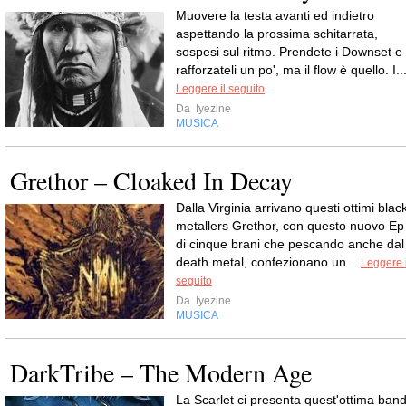
Muovere la testa avanti ed indietro
aspettando la prossima schitarrata,
sospesi sul ritmo. Prendete i Downset e
rafforzateli un po', ma il flow è quello. I..
Leggere il seguito
Da
Iyezine
MUSICA
Grethor – Cloaked In Decay
Dalla Virginia arrivano questi ottimi blac
metallers Grethor, con questo nuovo Ep
di cinque brani che pescando anche dal
death metal, confezionano un...
Leggere i
seguito
Da
Iyezine
MUSICA
DarkTribe – The Modern Age
La Scarlet ci presenta quest'ottima ban