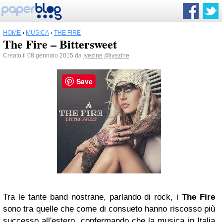
HOME
›
MUSICA
›
THE FIRE
The Fire – Bittersweet
Creato il 08 gennaio 2015 da
Iyezine
@iyezine
Save
Tra le tante band nostrane, parlando di rock, i
The Fire
sono tra quelle che come di consueto hanno riscosso più
successo all'estero, confermando che la musica in Italia