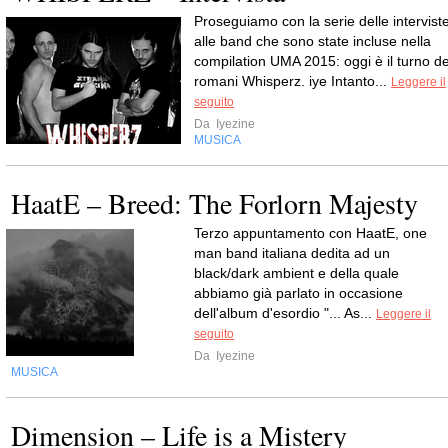
Proseguiamo con la serie delle intervist
alle band che sono state incluse nella
compilation UMA 2015: oggi è il turno de
romani Whisperz. iye Intanto...
Leggere il
seguito
Da
Iyezine
MUSICA
HaatE – Breed: The Forlorn Majesty
Terzo appuntamento con HaatE, one
man band italiana dedita ad un
black/dark ambient e della quale
abbiamo già parlato in occasione
dell'album d'esordio "... As...
Leggere il
seguito
Da
Iyezine
MUSICA
Dimension – Life is a Mistery