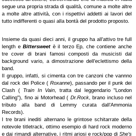
segue una propria strada di qualità, comune a molte altre
a molte altre attività, con i rispettivi addetti ai lavori del
tutto indifferenti o quasi alla bontà del prodotto proposto.
Insieme da quasi dieci anni, il gruppo ha all'attivo tre full
length e
Bittersweet
è il terzo Ep, che contiene anche
tre cover di brani famosi composti da musicisti dal
background vario, a dimostrazione dell'eclettismo della
band.
Il gruppo, infatti, si cimenta con tre canzoni che vannno
dal rock dei Police (
Roxanne
), passando per il punk dei
Clash (
Train In Vain
, tratta dal leggendario "London
Calling"), fino ai Motorhead (
Dr.Rock
, brano incluso nel
tributo alla band di Lemmy curata dall'Ammonia
Records).
I tre brani inediti alternano le grintose schitarrate della
notevole titletrack, ottimo esempio di hard rock moderno
e dai rimandi alternative, i ritmi ariosi e rock/pop di
She's