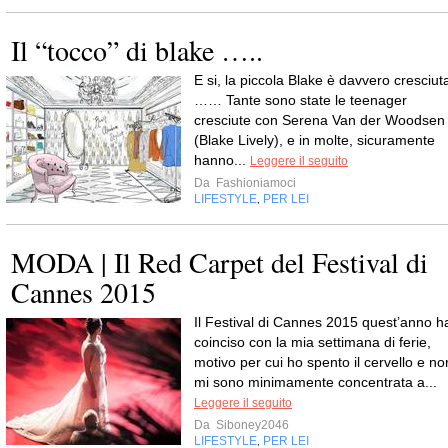
Il “tocco” di blake …..
E si, la piccola Blake è davvero cresciut
…… Tante sono state le teenager
cresciute con Serena Van der Woodsen
(Blake Lively), e in molte, sicuramente
hanno...
Leggere il seguito
Da
Fashioniamoci
LIFESTYLE
PER LEI
,
MODA | Il Red Carpet del Festival di
Cannes 2015
Il Festival di Cannes 2015 quest’anno h
coinciso con la mia settimana di ferie,
motivo per cui ho spento il cervello e no
mi sono minimamente concentrata a...
Leggere il seguito
Da
Siboney2046
LIFESTYLE
PER LEI
,