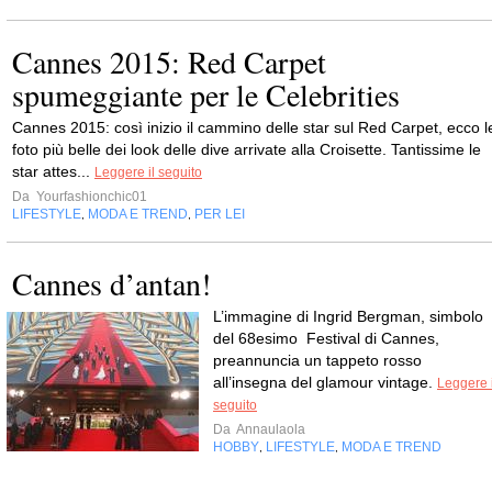
Cannes 2015: Red Carpet
spumeggiante per le Celebrities
Cannes 2015: così inizio il cammino delle star sul Red Carpet, ecco l
foto più belle dei look delle dive arrivate alla Croisette. Tantissime le
star attes...
Leggere il seguito
Da
Yourfashionchic01
LIFESTYLE
MODA E TREND
PER LEI
,
,
Cannes d’antan!
L’immagine di Ingrid Bergman, simbolo
del 68esimo Festival di Cannes,
preannuncia un tappeto rosso
all’insegna del glamour vintage.
Leggere i
seguito
Da
Annaulaola
HOBBY
LIFESTYLE
MODA E TREND
,
,