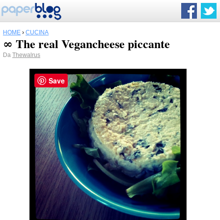
HOME
›
CUCINA
∞ The real Vegancheese piccante
Da
Thewalrus
Save