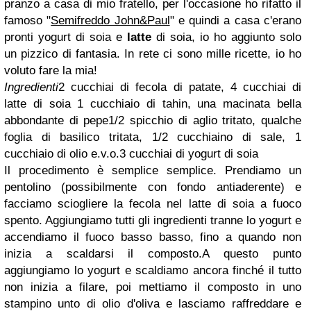
pranzo a casa di mio fratello, per l'occasione ho rifatto il
famoso "
Semifreddo John&Paul
" e quindi a casa c'erano
pronti yogurt di soia e
latte
di soia, io ho aggiunto solo
un pizzico di fantasia. In rete ci sono mille ricette, io ho
voluto fare la mia!
Ingredienti
2 cucchiai di fecola di patate,
4 cucchiai di
latte di soia
1 cucchiaio di tahin,
una macinata bella
abbondante di pepe
1/2 spicchio di aglio tritato,
qualche
foglia di basilico tritata,
1/2 cucchiaino di sale,
1
cucchiaio di olio e.v.o.
3 cucchiai di yogurt di soia
Il procedimento è semplice semplice. Prendiamo un
pentolino (possibilmente con fondo antiaderente) e
facciamo sciogliere la fecola nel latte di soia a fuoco
spento. Aggiungiamo tutti gli ingredienti tranne lo yogurt e
accendiamo il fuoco basso basso, fino a quando non
inizia a scaldarsi il composto.
A questo punto
aggiungiamo lo yogurt e scaldiamo ancora finché il tutto
non inizia a filare, poi mettiamo il composto in uno
stampino unto di olio d'oliva e lasciamo raffreddare e