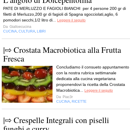
PATE DI MERLUZZO E FAGIOLI BIANCHI per 4 persone 200 gr di
filetti di Merluzzo,200 gr di fagioli di Spagna sgocciolati,aglio, 6
pomodori secchi,1/2 litro di...
Leggere il seguito
Da
Gialloecucina
CUCINA
CULTURA
LIBRI
,
,
|⇨ Crostata Macrobiotica alla Frutta
Fresca
Concludiamo il consueto appuntamento
con la nostra rubrica settimanale
dedicata alla cucina vegetariana
proponendovi la ricetta della Crostata
Macrobiotica...
Leggere il seguito
Da
Piac3r
CUCINA
RICETTE
,
|⇨ Crespelle Integrali con piselli
funghi e curry