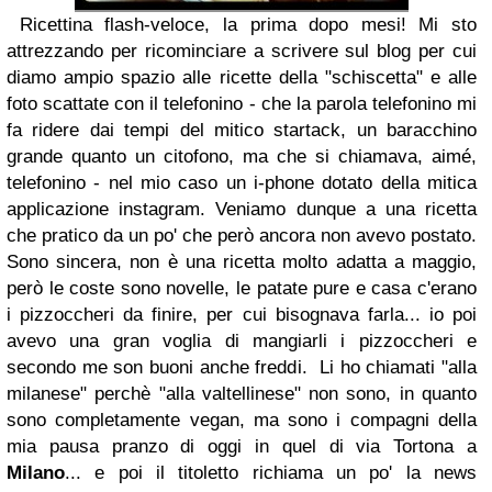
Ricettina flash-veloce, la prima dopo mesi! Mi sto
attrezzando per ricominciare a scrivere sul blog per cui
diamo ampio spazio alle ricette della "schiscetta" e alle
foto scattate con il telefonino - che la parola telefonino mi
fa ridere dai tempi del mitico startack, un baracchino
grande quanto un citofono, ma che si chiamava, aimé,
telefonino - nel mio caso un i-phone dotato della mitica
applicazione instagram. Veniamo dunque a una ricetta
che pratico da un po' che però ancora non avevo postato.
Sono sincera, non è una ricetta molto adatta a maggio,
però le coste sono novelle, le patate pure e casa c'erano
i pizzoccheri da finire, per cui bisognava farla... io poi
avevo una gran voglia di mangiarli i pizzoccheri e
secondo me son buoni anche freddi. Li ho chiamati "alla
milanese" perchè "alla valtellinese" non sono, in quanto
sono completamente vegan, ma sono i compagni della
mia pausa pranzo di oggi in quel di via Tortona a
Milano
... e poi il titoletto richiama un po' la news