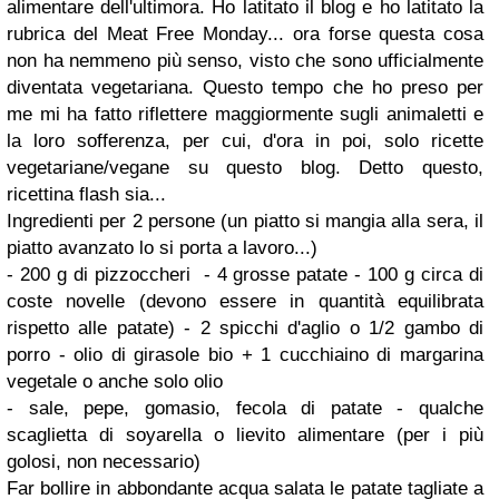
alimentare dell'ultimora. Ho latitato il blog e ho latitato la
rubrica del Meat Free Monday... ora forse questa cosa
non ha nemmeno più senso, visto che sono ufficialmente
diventata vegetariana. Questo tempo che ho preso per
me mi ha fatto riflettere maggiormente sugli animaletti e
la loro sofferenza, per cui, d'ora in poi, solo ricette
vegetariane/vegane su questo blog. Detto questo,
ricettina flash sia...
Ingredienti per 2 persone (un piatto si mangia alla sera, il
piatto avanzato lo si porta a lavoro...)
- 200 g di pizzoccheri - 4 grosse patate - 100 g circa di
coste novelle (devono essere in quantità equilibrata
rispetto alle patate) - 2 spicchi d'aglio o 1/2 gambo di
porro - olio di girasole bio + 1 cucchiaino di margarina
vegetale o anche solo olio
- sale, pepe, gomasio, fecola di patate - qualche
scaglietta di soyarella o lievito alimentare (per i più
golosi, non necessario)
Far bollire in abbondante acqua salata le patate tagliate a