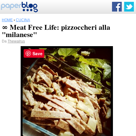
HOME
›
CUCINA
∞ Meat Free Life: pizzoccheri alla
"milanese"
Da
Thewalrus
Save