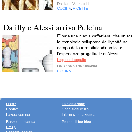
Da
Ilario Vannucchi
CUCINA
RICETTE
,
Da illy e Alessi arriva Pulcina
E’ nata una nuova caffettiera, che unisc
la tecnologia sviluppata da illycaffè nel
campo della termofluidodinamica e
l’esperienza progettuale di Alessi.
Leggere il seguito
Da
Anna Maria Simonini
CUCINA
Home
Presentazione
Contatti
Condizioni d'uso
Lavora con noi
Informazioni azienda
Rassegna stampa
Proponi il tuo blog
F.A.Q.