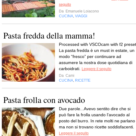
seguito
Da
Emanuele Loiacono
CUCINA
VIAGGI
,
Pasta fredda della mamma!
Processed with VSCOcam with f2 prese
La pasta fredda è un must in estate, un
modo “fresco” per continuare ad
assumere la nostra dose quotidiana di
carboidrati.
Leggere il seguito
Da
Cami
CUCINA
RICETTE
,
Pasta frolla con avocado
Due parole...Avevo sentito dire che si
può fare la frolla usando l'avocado al
posto del burro. In rete molti ne parlano
ma non si trovano ricette soddisfacenti.
Leggere il seguito