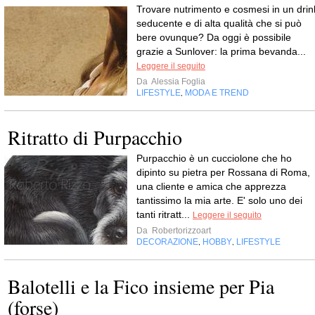
Trovare nutrimento e cosmesi in un drin
seducente e di alta qualità che si può
bere ovunque? Da oggi è possibile
grazie a Sunlover: la prima bevanda...
Leggere il seguito
Da
Alessia Foglia
LIFESTYLE
MODA E TREND
,
Ritratto di Purpacchio
Purpacchio è un cucciolone che ho
dipinto su pietra per Rossana di Roma,
una cliente e amica che apprezza
tantissimo la mia arte. E' solo uno dei
tanti ritratt...
Leggere il seguito
Da
Robertorizzoart
DECORAZIONE
HOBBY
LIFESTYLE
,
,
Balotelli e la Fico insieme per Pia
(forse)