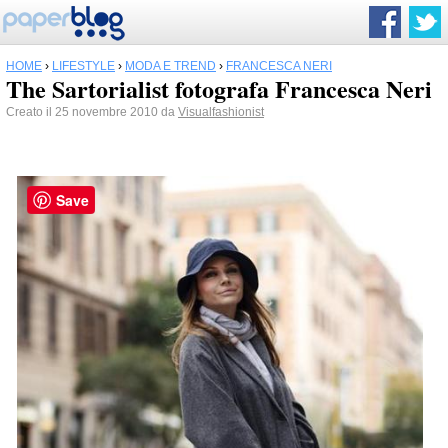
HOME
›
LIFESTYLE
›
MODA E TREND
›
FRANCESCA NERI
The Sartorialist fotografa Francesca Neri
Creato il 25 novembre 2010 da
Visualfashionist
Save