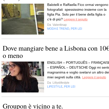
Balotelli e Raffaella Fico ormai vengono
fotografati spessissimo insieme con la
figlia Pia. Solo per il bene della figlia o
c’è di più?
Leggere il seguito
Da
Valentinap
MODA E TREND
PER LEI
,
Dove mangiare bene a Lisbona con 10
o meno
ENGLISH – PORTUGUÊS – FRANÇAIS
– ESPAÑOL – DEUTSCHE Oggi mi sent
magnanima e voglio svelarvi un altro de
miei segreti sulla città.
Leggere il seguito
Da
Lillyslifestyle
LIFESTYLE
PER LEI
,
Groupon è vicino a te.