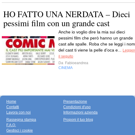
HO FATTO UNA NERDATA – Dieci
pessimi film con un grande cast
Anche io voglio dire la mia sui dieci
pessimi film che però hanno un grande
cast alle spalle. Roba che se leggi i nom
del cast ti viene la pelle d’oca e...
Legger
il seguito
Da
Fabioeandrea
CINEMA
Home
Presentazione
Contatti
Condizioni d'uso
Lavora con noi
Informazioni azienda
Rassegna stampa
Proponi il tuo blog
F.A.Q.
Gestisci i cookie