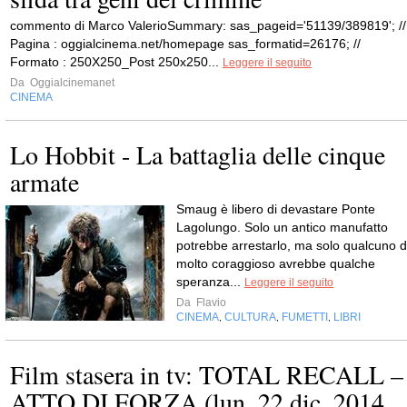
commento di Marco ValerioSummary: sas_pageid='51139/389819'; //
Pagina : oggialcinema.net/homepage sas_formatid=26176; //
Formato : 250X250_Post 250x250...
Leggere il seguito
Da
Oggialcinemanet
CINEMA
Lo Hobbit - La battaglia delle cinque
armate
Smaug è libero di devastare Ponte
Lagolungo. Solo un antico manufatto
potrebbe arrestarlo, ma solo qualcuno d
molto coraggioso avrebbe qualche
speranza...
Leggere il seguito
Da
Flavio
CINEMA
CULTURA
FUMETTI
LIBRI
,
,
,
Film stasera in tv: TOTAL RECALL –
ATTO DI FORZA (lun. 22 dic. 2014,