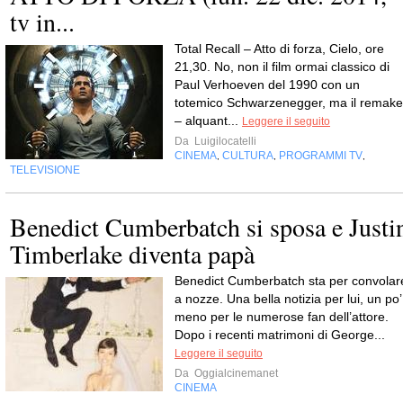
tv in...
Total Recall – Atto di forza, Cielo, ore
21,30. No, non il film ormai classico di
Paul Verhoeven del 1990 con un
totemico Schwarzenegger, ma il remake
– alquant...
Leggere il seguito
Da
Luigilocatelli
CINEMA
CULTURA
PROGRAMMI TV
,
,
,
TELEVISIONE
Benedict Cumberbatch si sposa e Justi
Timberlake diventa papà
Benedict Cumberbatch sta per convolar
a nozze. Una bella notizia per lui, un po’
meno per le numerose fan dell’attore.
Dopo i recenti matrimoni di George...
Leggere il seguito
Da
Oggialcinemanet
CINEMA