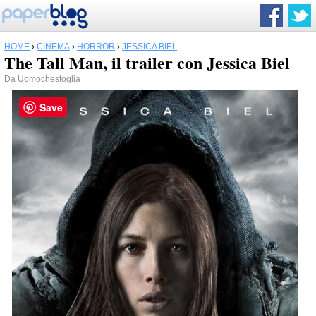
HOME
›
CINEMA
›
HORROR
›
JESSICA BIEL
The Tall Man, il trailer con Jessica Biel
Da
Uomochesfoglia
Save