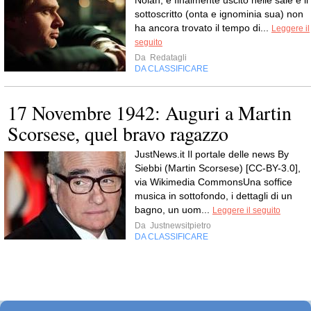
Nolan, è finalmente uscito nelle sale e il
sottoscritto (onta e ignominia sua) non
ha ancora trovato il tempo di...
Leggere il
seguito
Da
Redatagli
DA CLASSIFICARE
17 Novembre 1942: Auguri a Martin
Scorsese, quel bravo ragazzo
JustNews.it Il portale delle news By
Siebbi (Martin Scorsese) [CC-BY-3.0],
via Wikimedia CommonsUna soffice
musica in sottofondo, i dettagli di un
bagno, un uom...
Leggere il seguito
Da
Justnewsitpietro
DA CLASSIFICARE