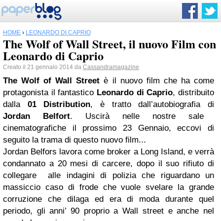
HOME
›
LEONARDO DI CAPRIO
The Wolf of Wall Street, il nuovo Film con
Leonardo di Caprio
Creato il 21 gennaio 2014 da
Cassandramagazine
The Wolf of Wall Street
è il nuovo film che ha come
protagonista il fantastico
Leonardo di Caprio
, distribuito
dalla
01 Distribution
, è tratto dall’autobiografia di
Jordan Belfort
. Uscirà nelle nostre sale
cinematografiche il prossimo 23 Gennaio, eccovi di
seguito la trama di questo nuovo film...
Jordan Belfors lavora come broker a Long Island, e verrà
condannato a 20 mesi di carcere, dopo il suo rifiuto di
collegare alle indagini di polizia che riguardano un
massiccio caso di frode che vuole svelare la grande
corruzione che dilaga ed era di moda durante quel
periodo, gli anni’ 90 proprio a Wall street e anche nel