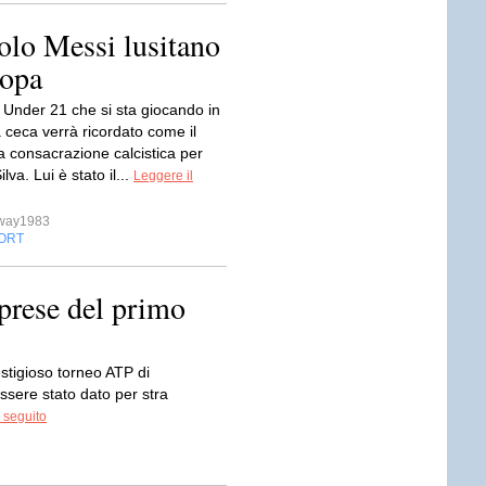
colo Messi lusitano
ropa
 Under 21 che si sta giocando in
 ceca verrà ricordato come il
a consacrazione calcistica per
lva. Lui è stato il...
Leggere il
sway1983
ORT
prese del primo
stigioso torneo ATP di
sere stato dato per stra
 seguito