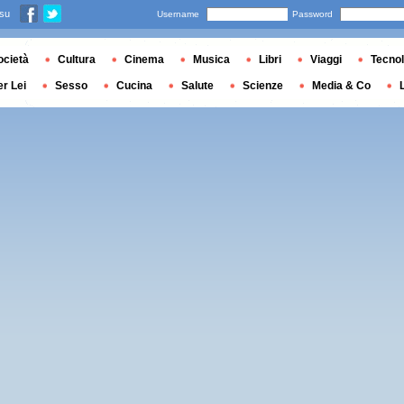
 su
Username
Password
ocietà
Cultura
Cinema
Musica
Libri
Viaggi
Tecnol
er Lei
Sesso
Cucina
Salute
Scienze
Media & Co