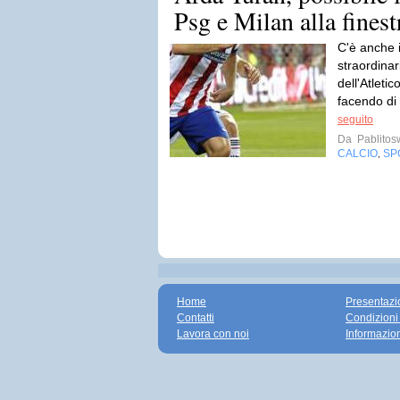
Psg e Milan alla finest
C'è anche i
straordina
dell'Atleti
facendo di 
seguito
Da
Pablito
CALCIO
SP
,
Home
Presentazi
Contatti
Condizioni
Lavora con noi
Informazio