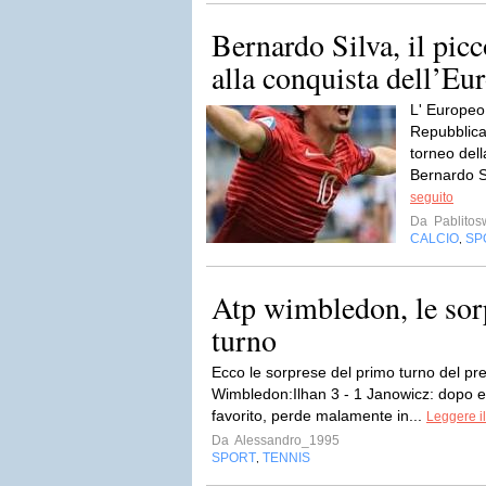
Bernardo Silva, il pic
alla conquista dell’Eu
L' Europeo
Repubblica
torneo dell
Bernardo Si
seguito
Da
Pablito
CALCIO
SP
,
Atp wimbledon, le sor
turno
Ecco le sorprese del primo turno del pre
Wimbledon:Ilhan 3 - 1 Janowicz: dopo es
favorito, perde malamente in...
Leggere il
Da
Alessandro_1995
SPORT
TENNIS
,