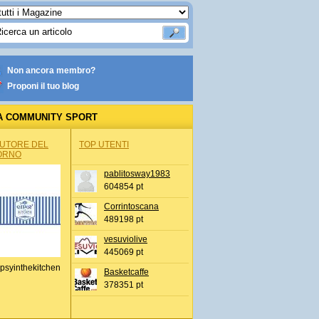
Non ancora membro?
Proponi il tuo blog
A COMMUNITY SPORT
AUTORE DEL
TOP UTENTI
ORNO
pablitosway1983
604854 pt
Corrintoscana
489198 pt
vesuviolive
445069 pt
psyinthekitchen
Basketcaffe
378351 pt