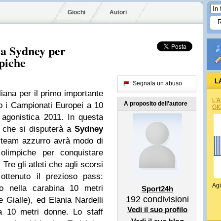
Giochi
Autori
 a Sydney per
mpiche
L
Segnala un abuso
aliana per il primo importante
L'
A proposito dell'autore
o i Campionati Europei a 10
GI
 agonistica 2011. In questa
 che si disputerà a
Sydney
l team azzurro avrà modo di
 olimpiche per conquistare
Tre gli atleti che agli scorsi
ttenuto il prezioso pass:
Agi
ro nella carabina 10 metri
Sport24h
192
condivisioni
Gialle), ed Elania Nardelli
Vedi il suo profilo
a 10 metri donne. Lo staff