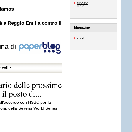
Monaco
Mete
 Ramos
rà a Reggio Emilia contro il
Magazine
Sport
ina di
icoli :
ario delle prossime
il posto di...
ell'accordo con HSBC per la
ioni, della Sevens World Series