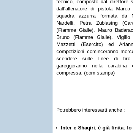
tecnico, composto dal direttore s
dall’allenatore di pistola Marc
squadra azzurra formata da N
Nardelli, Petra Zublasing (Car
(Fiamme Gialle), Mauro Badarac
Bruno (Fiamme Gialle), Vigilio
Mazzetti (Esercito) ed Arian
competizioni cominceranno merc
scendere sulle linee di tir
gareggeranno nella carabina 
compressa. (com stampa)
Potrebbero interessarti anche :
Inter e Shaqiri, è già finita: l