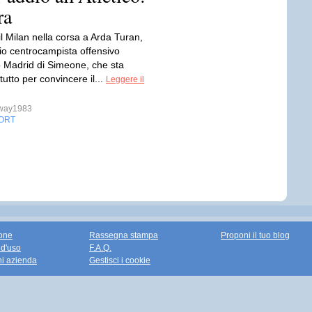
ra
l Milan nella corsa a Arda Turan,
rio centrocampista offensivo
co Madrid di Simeone, che sta
tutto per convincere il...
Leggere il
sway1983
ORT
one
Rassegna stampa
Proponi il tuo blog
 d'uso
F.A.Q.
ni azienda
Gestisci i cookie