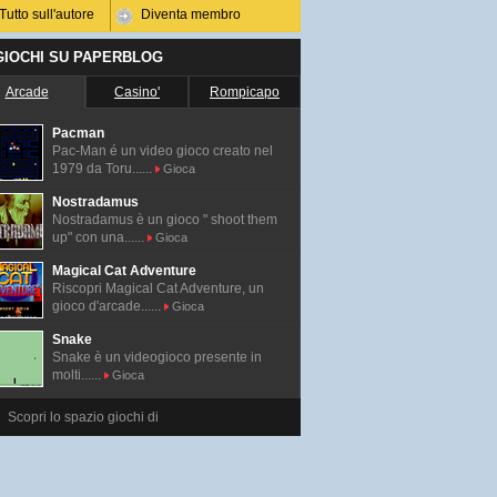
Tutto sull'autore
Diventa membro
 GIOCHI SU PAPERBLOG
Arcade
Casino'
Rompicapo
Pacman
Pac-Man é un video gioco creato nel
1979 da Toru......
Gioca
Nostradamus
Nostradamus è un gioco " shoot them
up" con una......
Gioca
Magical Cat Adventure
Riscopri Magical Cat Adventure, un
gioco d'arcade......
Gioca
Snake
Snake è un videogioco presente in
molti......
Gioca
Scopri lo spazio giochi di