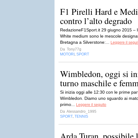
F1 Pirelli Hard e Med
contro l’alto degrado
RedazioneF1Sport.it 29 giugno 2015 – 
White medium sono le mescole designat
Bretagna a Silverstone:...
Leggere il segui
Da
Tony77g
MOTORI
SPORT
,
Wimbledon, oggi si ini
turno maschile e femm
Si inizia oggi alle 12:30 con le prime par
Wimbledon. Diamo uno sguardo ai match 
primo...
Leggere il seguito
Da
Alessandro_1995
SPORT
TENNIS
,
Arda Turan, possibile l