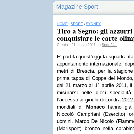
Magazine Sport
HOME
›
SPORT
›
SYDNEY
Tiro a Segno: gli azzurri
conquistare le carte oli
Creato il 21 marzo 2011 da
Sport24h
E’ partita quest’oggi la squadra it
appuntamento internazionale, dop
metri di Brescia, per la stagione
prima tappa di Coppa del Mondo,
dal 21 marzo al 1° aprile 2011, i
misurarsi nelle dieci specialità
l’accesso ai giochi di Londra 2012. 
mondiali di
Monaco
hanno già o
Niccolò Campriani (Esercito) o
uomini, Marco De Nicolo (Fiamme 
(Marisport) bronzo nella carabin