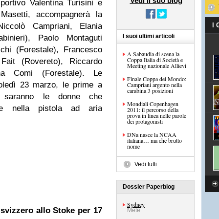
Vedi il suo blog
portivo Valentina Turisini e
o Masetti, accompagnerà la
iccolò Campriani, Elania
I
I suoi ultimi articoli
abinieri), Paolo Montaguti
chi (Forestale), Francesco
A Sabaudia di scena la
Coppa Italia di Società e
 Fait (Rovereto), Riccardo
Meeting nazionale Allievi
na Comi (Forestale). Le
Finale Coppa del Mondo:
oledì 23 marzo, le prime a
Campriani argento nella
carabina 3 posizioni
o saranno le donne che
Mondiali Copenhagen
e nella pistola ad aria
2011: il percorso della
prova in linea nelle parole
dei protagonisti
DNa nasce la NCAA
italiana… ma che brutto
nome
Vedi tutti
Dossier Paperblog
Sydney
o svizzero allo Stoke per 17
Mete