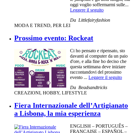
oggi voglio soffermarmi sulle...
Leggere il seguito
Da
Littlefairyfashion
MODA E TREND
,
PER LEI
Prossimo evento: Rockeat
Ci ho pensato e ripensato, sto
davanti al computer da un paio
d'ore, e alla fine ho deciso che
questa settimana deve iniziare
raccontandovi del prossimo
evento ...
Leggere il seguito
Da
Beadsandtricks
CREAZIONI
,
HOBBY
,
LIFESTYLE
Fiera Internazionale dell’Artigianato
a Lisbona, la mia esperienza
ENGLISH – PORTUGUÊS –
FRANÇAISE – ESPAÑOL –