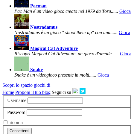
Pacman
Pac-Man é un video gioco creato nel 1979 da Toru......
Gioca
Nostradamus
Nostradamus è un gioco " shoot them up" con una......
Gioca
Magical Cat Adventure
Riscopri Magical Cat Adventure, un gioco d'arcade......
Gioca
Snake
Snake è un videogioco presente in molti......
Gioca
Scopri lo spazio giochi di
Home
Proponi il tuo blog
Seguici su
Username
Password
ricorda
Connettersi