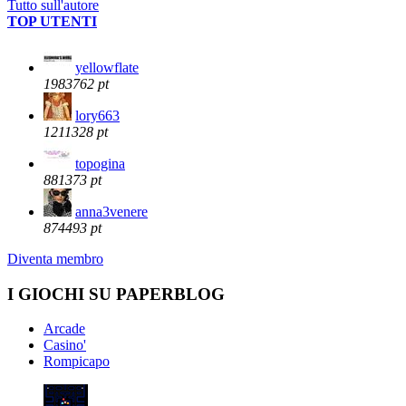
Tutto sull'autore
TOP UTENTI
yellowflate
1983762 pt
lory663
1211328 pt
topogina
881373 pt
anna3venere
874493 pt
Diventa membro
I GIOCHI SU PAPERBLOG
Arcade
Casino'
Rompicapo