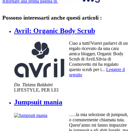
Ritornare alla prima pagina di
Possono interessarti anche questi articoli :
Avril: Organic Body Scrub
Ciao a tutti!Vorrei parlarvi di un
regalo ricevuto da una cara
amica blogger, Organic Body
Scrub di Avril.Silvia di
Cosmovetto mi ha regalato
questo scrub per i...
Leggere il
seguito
Da
Tiziana Balduini
LIFESTYLE
,
PER LEI
Jumpsuit mania
…..la mia selezione di jumpsuit,
o comunemente chiamata tuta.
Quest’anno mi fanno impazzire
le jumpsuit e gli abiti lunghi, ma