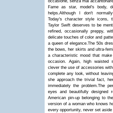
occasione, senza mai accantonare 
Fame as star, model's body, dol
helps.Although I don't normall
Today's character style icons,
Taylor Swift deserves to be ment
refined, occasionally preppy, w
delicate touches of color and patte
a queen of elegance.The 50s dress
the bows, her skirts and ultra-fem
a characteristic mood that make
occasion. Again, high waisted 
clever the use of accessories wit
complete any look, without leavi
she approach the trivial fact, he
immediately the problem.The perf
eyes and beautifully designed 
American pin-up belonging to the
version of a woman who knows how
every opportunity, never set aside 