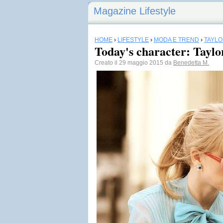
Magazine Lifestyle
HOME
›
LIFESTYLE
›
MODA E TREND
›
TAYLO
Today's character: Taylo
Creato il 29 maggio 2015 da
Benedetta M.