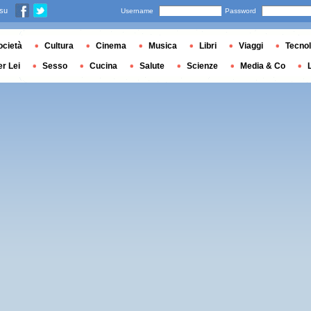
 su
Username
Password
ocietà
Cultura
Cinema
Musica
Libri
Viaggi
Tecnol
er Lei
Sesso
Cucina
Salute
Scienze
Media & Co