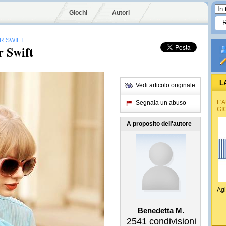
Giochi
Autori
R SWIFT
r Swift
L
Vedi articolo originale
L'
Segnala un abuso
GI
A proposito dell'autore
Agi
Benedetta M.
2541
condivisioni