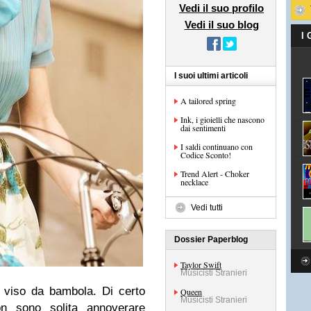
Vedi il suo profilo
Vedi il suo blog
I
I suoi ultimi articoli
A tailored spring
Ink, i gioielli che nascono
dai sentimenti
I saldi continuano con
Codice Sconto!
Trend Alert - Choker
necklace
Vedi tutti
Dossier Paperblog
Taylor Swift
Musicisti Stranieri
 viso da bambola. Di certo
Queen
Musicisti Stranieri
on sono solita annoverare