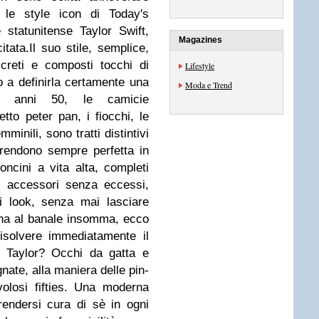
a le style icon di Today's
 statunitense Taylor Swift,
Magazines
tata.Il suo stile, semplice,
screti e composti tocchi di
Lifestyle
o a definirla certamente una
Moda e Trend
tini anni 50, le camicie
tto peter pan, i fiocchi, le
minili, sono tratti distintivi
 rendono sempre perfetta in
ncini a vita alta, completi
di accessori senza eccessi,
 look, senza mai lasciare
ina al banale insomma, ecco
isolvere immediatamente il
r Taylor? Occhi da gatta e
ate, alla maniera delle pin-
olosi fifties. Una moderna
endersi cura di sè in ogni