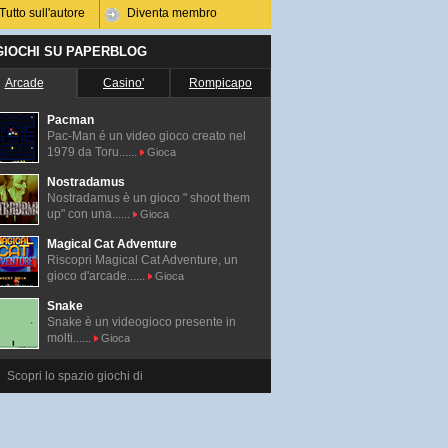
Tutto sull'autore
Diventa membro
 GIOCHI SU PAPERBLOG
Arcade
Casino'
Rompicapo
Pacman
Pac-Man é un video gioco creato nel
1979 da Toru......
Gioca
Nostradamus
Nostradamus è un gioco " shoot them
up" con una......
Gioca
Magical Cat Adventure
Riscopri Magical Cat Adventure, un
gioco d'arcade......
Gioca
Snake
Snake è un videogioco presente in
molti......
Gioca
Scopri lo spazio giochi di