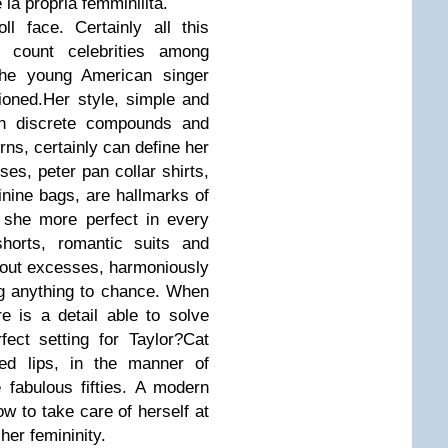
la propria femminilità.
l face. Certainly all this
y count celebrities among
 the young American singer
ioned.Her style, simple and
ith discrete compounds and
rns, certainly can define her
es, peter pan collar shirts,
inine bags, are hallmarks of
 she more perfect in every
shorts, romantic suits and
hout excesses, harmoniously
ng anything to chance. When
re is a detail able to solve
ect setting for Taylor?Cat
red lips, in the manner of
 fabulous fifties. A modern
 to take care of herself at
her femininity.