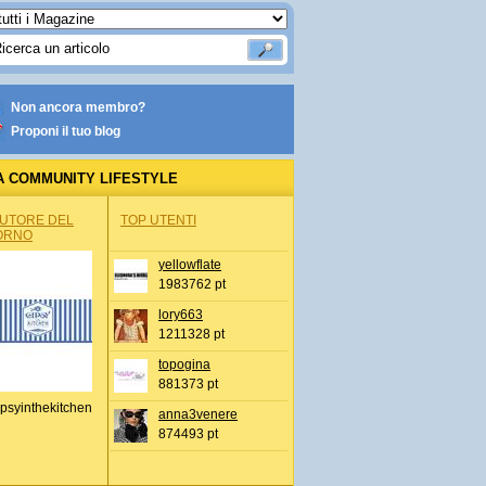
Non ancora membro?
Proponi il tuo blog
A COMMUNITY LIFESTYLE
AUTORE DEL
TOP UTENTI
ORNO
yellowflate
1983762 pt
lory663
1211328 pt
topogina
881373 pt
psyinthekitchen
anna3venere
874493 pt