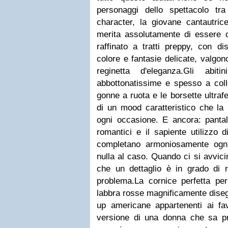
personaggi dello spettacolo tr
character, la giovane cantautrice
merita assolutamente di essere ci
raffinato a tratti preppy, con di
colore e fantasie delicate, valgon
reginetta d'eleganza.Gli abi
abbottonatissime e spesso a colle
gonne a ruota e le borsette ultrafem
di un mood caratteristico che la
ogni occasione. E ancora: pantalo
romantici e il sapiente utilizzo 
completano armoniosamente ogni
nulla al caso. Quando ci si avvic
che un dettaglio è in grado di r
problema.La cornice perfetta pe
labbra rosse magnificamente disegn
up americane appartenenti ai fav
versione di una donna che sa pr