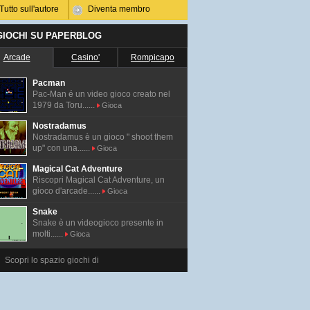
Tutto sull'autore
Diventa membro
 GIOCHI SU PAPERBLOG
Arcade
Casino'
Rompicapo
Pacman
Pac-Man é un video gioco creato nel
1979 da Toru......
Gioca
Nostradamus
Nostradamus è un gioco " shoot them
up" con una......
Gioca
Magical Cat Adventure
Riscopri Magical Cat Adventure, un
gioco d'arcade......
Gioca
Snake
Snake è un videogioco presente in
molti......
Gioca
Scopri lo spazio giochi di