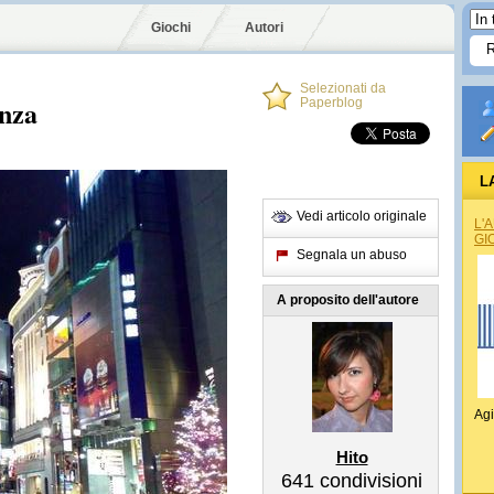
Giochi
Autori
Selezionati da
inza
Paperblog
L
Vedi articolo originale
L'
GI
Segnala un abuso
A proposito dell'autore
Agi
Hito
641
condivisioni