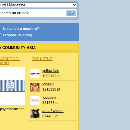
Non ancora membro?
Proponi il tuo blog
A COMMUNITY ASIA
AUTORE DEL
TOP UTENTI
ORNO
yellowflate
1983762 pt
lory663
1211328 pt
topogina
881373 pt
psyinthekitchen
anna3venere
874493 pt