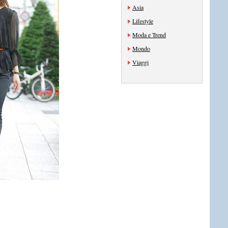
Asia
Lifestyle
Moda e Trend
Mondo
Viaggi