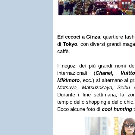
Ed eccoci a Ginza
, quartiere
fash
di
Tokyo
, con diversi grandi magaz
caffè.
I negozi dei più grandi nomi del
internazionali (
Chanel, Vuitt
Mikimoto
, ecc.) si alternano ai g
Matsuya, Matsuzakaya, Seibu 
Durante i fine settimana, la zo
tempio dello shopping e dello chic.
Ecco alcune foto di
cool hunting
t