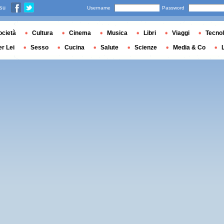
 su
Username
Password
ocietà
Cultura
Cinema
Musica
Libri
Viaggi
Tecnol
er Lei
Sesso
Cucina
Salute
Scienze
Media & Co