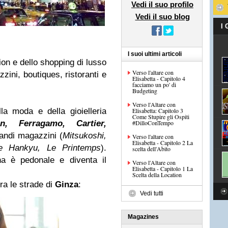
Vedi il suo profilo
Vedi il suo blog
I
I suoi ultimi articoli
ion
e dello
shopping
di lusso
Verso l'altare con
zini, boutiques, ristoranti e
Elisabetta - Capitolo 4
facciamo un po' di
Budgeting
Verso l'Altare con
la moda e della gioielleria
Elisabetta: Capitolo 3
Come Stupire gli Ospiti
on, Ferragamo, Cartier,
#DilloConTempo
randi magazzini (
Mitsukoshi,
Verso l'altare con
Elisabetta - Capitolo 2 La
e Hankyu, Le Printemps
).
scelta dell'Abito
na è pedonale e diventa il
Verso l'Altare con
Elisabetta - Capitolo 1 La
Scelta della Location
ra le strade di
Ginza
:
Vedi tutti
Magazines