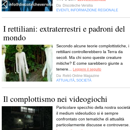
Da
Discoteche Versilia
EVENTI
INFORMAZIONE REGIONALE
,
I rettiliani: extraterrestri e padroni del
mondo
Secondo alcune teorie complottistiche, i
rettiliani controllerebbero la Terra da
secoli. Ma chi sono queste creature
mitiche? E come sarebbero giunte a
tenere...
Leggere il seguito
Da
Retrò Online Magazine
ATTUALITÀ
SOCIETÀ
,
Il complottismo nei videogiochi
Particolare specchio della nostra società
il medium videoludico si è sempre
confrontato con tematiche di attualità
particolarmente discusse e controverse.