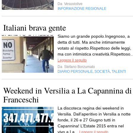
Da
Vesuviolive
INFORMAZIONE REGIONALE
Italiani brava gente
Siamo un grande popolo.Ingegnoso, a
detta di tutti. Ma anche intimamente
votato al rispetto.Rispettoso delle leggi,
ma con intimistica creatività.Rispettoso..
Leggere il seguito
Da
Stefano Borzumato
DIARIO PERSONALE
SOCIETÀ
TALENTI
,
,
Weekend in Versilia a La Capannina di
Franceschi
La discoteca regina dei weekend in
Versilia. Dall’aperitivo in Versilia a notte
fonde, il 26 e 27 Giugno tutti in
Capannina! L’Estate 2015 entra nel
vivo a La...
Leggere il seguito