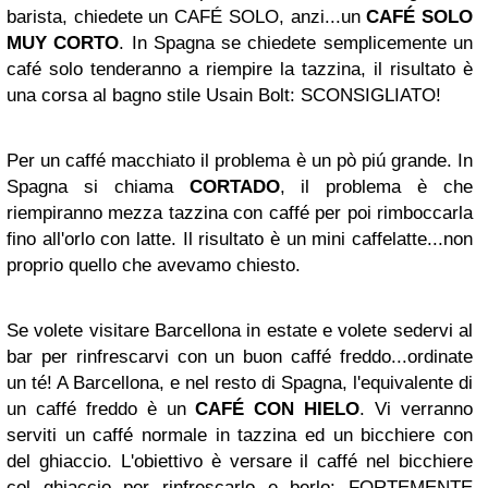
barista, chiedete un CAFÉ SOLO, anzi...un
CAFÉ SOLO
MUY CORTO
. In Spagna se chiedete semplicemente un
café solo tenderanno a riempire la tazzina, il risultato è
una corsa al bagno stile Usain Bolt: SCONSIGLIATO!
Per un caffé macchiato il problema è un pò piú grande. In
Spagna si chiama
CORTADO
, il problema è che
riempiranno mezza tazzina con caffé per poi rimboccarla
fino all'orlo con latte. Il risultato è un mini caffelatte...non
proprio quello che avevamo chiesto.
Se volete visitare Barcellona in estate e volete sedervi al
bar per rinfrescarvi con un buon caffé freddo...ordinate
un té! A Barcellona, e nel resto di Spagna, l'equivalente di
un caffé freddo è un
CAFÉ CON HIELO
. Vi verranno
serviti un caffé normale in tazzina ed un bicchiere con
del ghiaccio. L'obiettivo è versare il caffé nel bicchiere
col ghiaccio per rinfrescarlo e berlo: FORTEMENTE