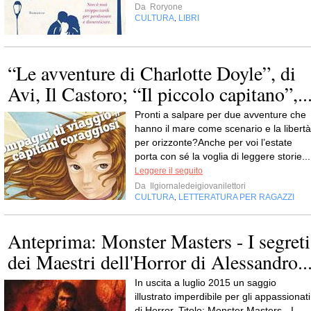
Da
Roryone
CULTURA
LIBRI
,
“Le avventure di Charlotte Doyle”, di
Avi, Il Castoro; “Il piccolo capitano”,..
Pronti a salpare per due avventure che
hanno il mare come scenario e la libertà
per orizzonte?Anche per voi l’estate
porta con sé la voglia di leggere storie...
Leggere il seguito
Da
Ilgiornaledeigiovanilettori
CULTURA
LETTERATURA PER RAGAZZI
,
Anteprima: Monster Masters - I segreti
dei Maestri dell'Horror di Alessandro..
In uscita a luglio 2015 un saggio
illustrato imperdibile per gli appassionati
di Horror. Titolo: Monster Masters - I