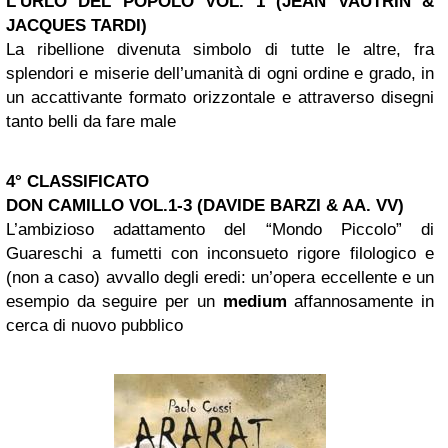
L’URLO DEL POPOLO
VOL. 1
(JEAN VAUTRIN &
JACQUES TARDI)
La ribellione divenuta simbolo di tutte le altre, fra
splendori e miserie dell’umanità di ogni ordine e grado, in
un accattivante formato orizzontale e attraverso disegni
tanto belli da fare male
4° CLASSIFICATO
DON CAMILLO VOL.1-3
(DAVIDE BARZI & AA. VV)
L’ambizioso adattamento del “Mondo Piccolo” di
Guareschi a fumetti con inconsueto rigore filologico e
(non a caso) avvallo degli eredi: un’opera eccellente e un
esempio da seguire per un
medium
affannosamente in
cerca di nuovo pubblico