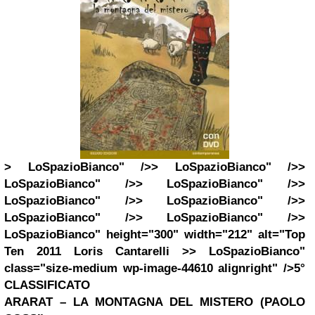
> LoSpazioBianco" />> LoSpazioBianco" />>
LoSpazioBianco" />> LoSpazioBianco" />>
LoSpazioBianco" />> LoSpazioBianco" />>
LoSpazioBianco" />> LoSpazioBianco" />>
LoSpazioBianco" height="300" width="212" alt="Top
Ten 2011 Loris Cantarelli >> LoSpazioBianco"
class="size-medium wp-image-44610 alignright" />5°
CLASSIFICATO
ARARAT – LA MONTAGNA DEL MISTERO (PAOLO