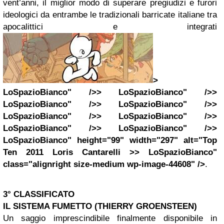
vent’anni, il miglior modo di superare pregiudizi e furori
ideologici da entrambe le tradizionali barricate italiane tra
apocalittici e integrati
>
LoSpazioBianco" />> LoSpazioBianco" />>
LoSpazioBianco" />> LoSpazioBianco" />>
LoSpazioBianco" />> LoSpazioBianco" />>
LoSpazioBianco" />> LoSpazioBianco" />>
LoSpazioBianco" height="99" width="297" alt="Top
Ten 2011 Loris Cantarelli >> LoSpazioBianco"
class="alignright size-medium wp-image-44608" />
.
3° CLASSIFICATO
IL SISTEMA FUMETTO (THIERRY GROENSTEEN)
Un saggio imprescindibile finalmente disponibile in