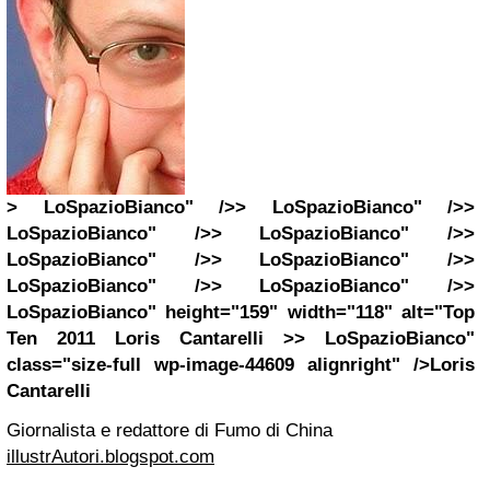
> LoSpazioBianco" />> LoSpazioBianco" />>
LoSpazioBianco" />> LoSpazioBianco" />>
LoSpazioBianco" />> LoSpazioBianco" />>
LoSpazioBianco" />> LoSpazioBianco" />>
LoSpazioBianco" height="159" width="118" alt="Top
Ten 2011 Loris Cantarelli >> LoSpazioBianco"
class="size-full wp-image-44609 alignright" />
Loris
Cantarelli
Giornalista e redattore di Fumo di China
illustrAutori.blogspot.com