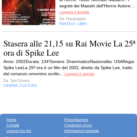
segreti dei Maestri dell'Horror Autore:...
Leggere il seguito
Da
Flautodipan
FANTASY
LIBRI
,
Stasera alle 21,15 su Rai Movie La 25ª
ora di Spike Lee
Anno: 2002Durata: 134'Genere: DrammaticoNazionalita: USARegia:
Spike LeeLa 25ª ora è un film del 2002, diretto da Spike Lee, tratto
dal romanzo omonimo scritto...
Leggere il seguito
Da
Taxi Drivers
CINEMA
CULTURA
,
Home
Presentazione
Contatti
Condizioni d'uso
Lavora con noi
Informazioni azienda