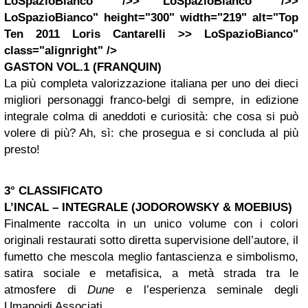
LoSpazioBianco" />> LoSpazioBianco" />>
LoSpazioBianco" height="300" width="219" alt="Top
Ten 2011 Loris Cantarelli >> LoSpazioBianco"
class="alignright" />
GASTON VOL.1 (FRANQUIN)
La più completa valorizzazione italiana per uno dei dieci
migliori personaggi franco-belgi di sempre, in edizione
integrale colma di aneddoti e curiosità: che cosa si può
volere di più? Ah, sì: che prosegua e si concluda al più
presto!
3° CLASSIFICATO
L’INCAL – INTEGRALE (JODOROWSKY & MOEBIUS)
Finalmente raccolta in un unico volume con i colori
originali restaurati sotto diretta supervisione dell’autore, il
fumetto che mescola meglio fantascienza e simbolismo,
satira sociale e metafisica, a metà strada tra le
atmosfere di
Dune
e l’esperienza seminale degli
Umanoidi Associati