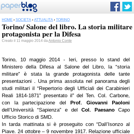
HOME
›
SOCIETÀ
›
ATTUALITÀ
›
TORINO
Torino/ Salone del libro. La storia militare
protagonista per la Difesa
Creato il 11 maggio 2014 da
Antonio Conte
Torino, 10 maggio 2014 -
Ieri, presso lo stand del
Ministero della Difesa al Salone del Libro, la “storia
militare” è stata la grande protagonista delle tante
presentazioni . Una prima assoluta nel panorama degli
studi militari il “Repertorio degli Ufficiali dei Carabinieri
Reali 1814-1871” presentato il” del Ten. Col. Carbone,
con la partecipazione del
Prof. Giovanni Paoloni
dell’Università “Sapienza” e del
Col. Paesano
Capo
Ufficio Storico di SMD.
In tarda mattinata si è proseguito con “Dall’Isonzo al
Piave. 24 ottobre – 9 novembre 1917. Relazione ufficiale