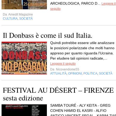
ARCHEOLOGICA, PARCO D...
Leggere il
seguito
Da
Amedit Magazine
CULTURA
SOCIETÀ
,
Il Donbass è come il sud Italia.
Quindi potrebbe essere utile analizzare
le posizioni polarizzate che molti hanno
appreso per quanto riguarda l'Ucraina.
Per eludere tali opinioni radicate,...
Leggere il seguito
Da
Nicovendome55
ATTUALITÀ
OPINIONI
POLITICA
SOCIETÀ
,
,
,
FESTIVAL AU DÉSERT – FIRENZE
sesta edizione
SAMBA TOURÉ - ALY KEITA - GREG
COHEN HAMID EL KASRI - ALFIO
ANTICO VINCENT SEGAL - KARIM ZIA