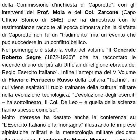
della Commissione d’inchiesta di Caporetto”, con gli
interventi del
Prof. Mola
e del
Col. Zarcone
(Capo
Ufficio Storico di SME) che ha dimostrato con le
testimonianze raccolte all’epoca dimostra che la disfatta
di Caporetto non fu un “tradimento” ma un evento che
può succedere in un conflitto bellico.
Nel pomeriggio è stata la volta del volume “Il
Generale
Roberto Segre
(1872-1936)” che ha raccontato le
vicende di uno dei più alti Ufficiali di religione ebraica del
Regio Esercito Italiano”. Infine l’anteprima del V Volume
di
Flavio e Ferruccio Russo
della collana “Technè”, in
cui viene esaltato il ruolo trainante della cultura militare
nella evoluzione tecnologica. “L’evoluzione degli eserciti
– ha sottolineato il Col. De Leo – e quella della scienza
hanno spesso coinciso”.
Molto interesse ha destato anche la conferenza su
“L’Esercito Italiano e la montagna” illustrando le imprese
alpinistiche militari e la meteorologia militare dedicata
alla montagna. Il
colonnello Marco Mosso
– capo del