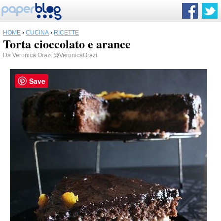
HOME
›
CUCINA
›
RICETTE
Torta cioccolato e arance
Da
Veronica Orazi
@VeronicaOrazi
Save