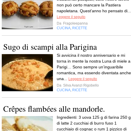
non può certo mancare la Pastiera
napoletana. Quest'anno ho pensato di...
Leggere il seguito
Da
Fragoleepanna
CUCINA
RICETTE
,
Sugo di scampi alla Parigina
Si avvicina il nostro anniversario e mi
torna in mente la nostra Luna di miele a
Parigi… Sono sempre un’inguaribile
romantica, ma essendo diventata anche
una...
Leggere il seguito
Da
Silva Avanzi Rigobello
CUCINA
RICETTE
,
Crêpes flambées alle mandorle.
Ingredienti: 3 uova 125 g di farina 250 g
di latte 2 cucchiai di burro fuso 1
cucchiaio di cognac o rum 1 pizzico di