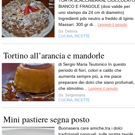
TORTA SCACCHIERA AL CIOCCOLATO
BIANCO E FRAGOLE (dosi valide per
uno stampo da 24 cm di diametro)
Ingredienti pds neutro a freddo di Iginio
Massari: 300 gr di...
Leggere il seguito
Da
Debora
CUCINA
RICETTE
,
Tortino all’arancia e mandorle
di Sergio Maria Teutonico In questo
periodo di fiori, colori e caldo che
aumenta sempre più, a me piace
preparare dei dolci che siano profumati,
che stimolino...
Leggere il seguito
Da
Sergiomaria
CUCINA
RICETTE
,
Mini pastiere segna posto
Buonasera care amiche,tra i dolci
tradizionali pasquali, sulle nostre tavole