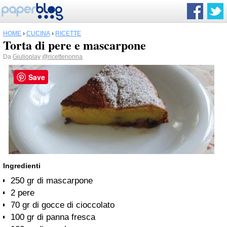
HOME
›
CUCINA
›
RICETTE
Torta di pere e mascarpone
Da
Giulioplay
@ricettenonna
Save
Ingredienti
250 gr di mascarpone
2 pere
70 gr di gocce di cioccolato
100 gr di panna fresca