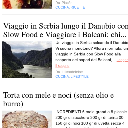
Da
Piac3r
CUCINA
RICETTE
,
Viaggio in Serbia lungo il Danubio co
Slow Food e Viaggiare i Balcani: chi...
Un viaggio in Serbia solcando il Danubio
Vi suona monotono? Allora riformulo: un
viaggio in Serbia con Slow Food alla
scoperta dei sapori del Balcani,...
Legger
il seguito
Da
Lilimadeleine
CUCINA
LIFESTYLE
,
Torta con mele e noci (senza olio e
burro)
INGREDIENTI 6 mele grand o 8 piccole
200 gr di zucchero 300 gr di farina 00
150 gr di noci 100 gr di uvetta secca 4