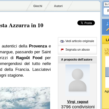
Giochi
Autori
sta Azzurra in 10
L
Vedi articolo originale
 autentici della
Provenza
e
L'
Segnala un abuso
amargue, passando per Saint
GI
irizzi di
Ragoût Food
per
A proposito dell'autore
mergendosi del tutto nelle
 della Francia. Lasciatevi
ogni stagione.
Agi
Virgi_ragout
3796
condivisioni