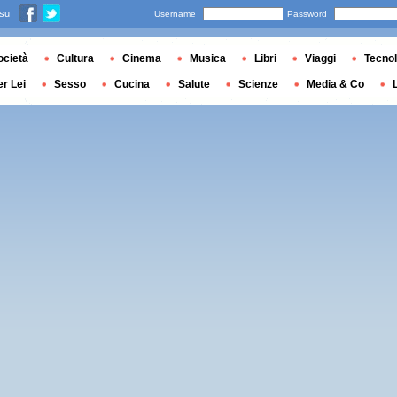
 su
Username
Password
ocietà
Cultura
Cinema
Musica
Libri
Viaggi
Tecnol
er Lei
Sesso
Cucina
Salute
Scienze
Media & Co