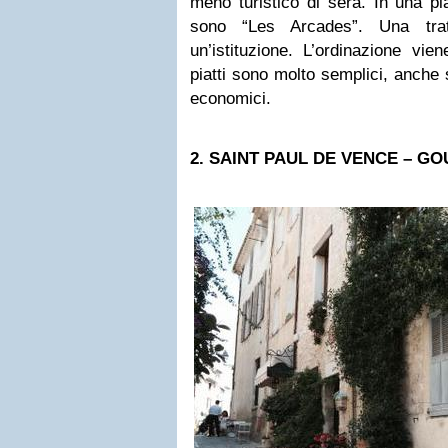
meno turistico di sera. In una pi
sono “Les Arcades”. Una trat
un’istituzione. L’ordinazione vien
piatti sono molto semplici, anche 
economici.
2. SAINT PAUL DE VENCE – G