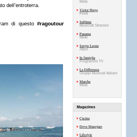
Mete
o dell’entroterra.
Victor Hugo
Poeti
Sublime
agram di questo
#ragoutour
Musicisti Stranieri
Panama
Mete
Sergio Leone
Attori
In famiglia
Programmi TV
La Differenza
Gruppi Musicali Italiani
Marche
Mete
Magazines
Cucina
Dove Mangiare
Lifestyle