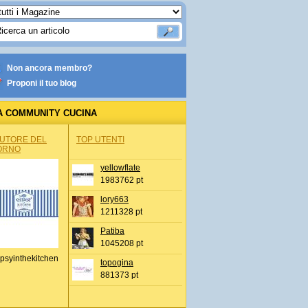
Non ancora membro?
Proponi il tuo blog
A COMMUNITY CUCINA
AUTORE DEL
TOP UTENTI
ORNO
yellowflate
1983762 pt
lory663
1211328 pt
Patiba
1045208 pt
psyinthekitchen
topogina
881373 pt