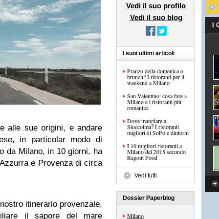
Vedi il suo profilo
Vedi il suo blog
I
I suoi ultimi articoli
Pranzo della domenica o
brunch? I ristoranti per il
weekend a Milano
San Valentino: cosa fare a
Milano e i ristoranti più
romantici
Dove mangiare a
Stoccolma? I ristoranti
e alle sue origini, e andare
migliori di SoFo e dintorni
ese, in particolar modo di
I 10 migliori ristoranti a
o da Milano, in 10 giorni, ha
Milano del 2015 secondo
Ragoût Food
 Azzurra e Provenza di circa
Vedi tutti
Dossier Paperblog
nostro itinerario provenzale,
liare il sapore del mare
Milano