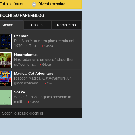
Tutto sull'autore
Diventa membro
 GIOCHI SU PAPERBLOG
Arcade
Casino'
Rompicapo
Pacman
Pac-Man é un video gioco creato nel
1979 da Toru......
Gioca
Nostradamus
Nostradamus è un gioco " shoot them
up" con una......
Gioca
Magical Cat Adventure
Riscopri Magical Cat Adventure, un
gioco d'arcade......
Gioca
Snake
Snake è un videogioco presente in
molti......
Gioca
Scopri lo spazio giochi di