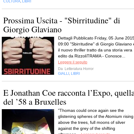
CULTURA
LIBRI
,
Prossima Uscita - "Sbirritudine" di
Giorgio Glaviano
Dettagli Pubblicato Friday, 05 June 201
09:00 "Sbirritudine" di Giorgio Glaviano 
il nuovo thriller tratto da una storia vera
edito da RizzoliTRAMA - Conosce...
Leggere il seguito
Da
Letteratura Horror
GIALLI
LIBRI
,
E Jonathan Coe racconta l’Expo, quell
del ’58 a Bruxelles
"Thomas could once again see the
glistening spheres of the Atomium rising
above the trees, full moons of silver
against the grey of the shifting