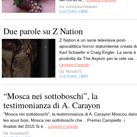
Leggere il seguito
Da
Loredana Gasparri
CULTURA
LIBRI
,
Due parole su Z Nation
Z Nation è un serie televisiva post-
apocalittica horror statunitense creata d
Karl Schaefer e Craig Engler. La serie è
prodotta da The Asylum per la rete via...
Leggere il seguito
Da
Mcnab75
CULTURA
LIBRI
,
“Mosca nei sottoboschi”, la
testimonianza di A. Carayon
"Mosca nei sottoboschi", la testimonianza di A. Carayon Moscou dan
les sous bois, Mosca nei sottoboschi che... Premio Campiello: i
finalisti del 2015 Si è...
Leggere il seguito
Da
Annalina55