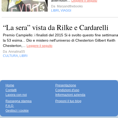
afternoon...
Leggere il seguito
Da
Maryandthebooks
LIBRI
VIAGGI
,
“La sera” vista da Rilke e Cardarelli
Premio Campiello: i finalisti del 2015 Si è svolto questo fine settiman
la 53 esima... Dio e mistero nell'universo di Chesterton Gilbert Keith
Chesterton,...
Leggere il seguito
Da
Annalina55
CULTURA
LIBRI
,
Home
Presentazione
Contatti
Condizioni d'uso
Lavora con noi
Informazioni azienda
Rassegna stampa
Proponi il tuo blog
F.A.Q.
Gestisci i cookie