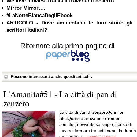
We love movies: tracks attraverso il deserto
Mirror Mirror….
#LaNotteBiancaDegliEbook
ARTICOLO - Dove ambientano le loro storie gli
scrittori italiani?
Ritornare alla prima pagina di
Possono interessarti anche questi articoli :
L'Amanita#51 - La città di pan di
zenzero
La città di pan di zenzeroJennifer
SteilQuando arriva nello Yemen,
Jennifer, newyorkese single, pensa di
doversi fermare tre settimane, la durata
del corso di...