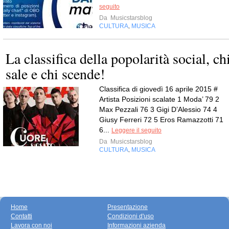
seguito
Da
Musicstarsblog
CULTURA
MUSICA
,
La classifica della popolarità social, ch
sale e chi scende!
Classifica di giovedì 16 aprile 2015 #
Artista Posizioni scalate 1 Moda’ 79 2
Max Pezzali 76 3 Gigi D’Alessio 74 4
Giusy Ferreri 72 5 Eros Ramazzotti 71
6...
Leggere il seguito
Da
Musicstarsblog
CULTURA
MUSICA
,
Home
Presentazione
Contatti
Condizioni d'uso
Lavora con noi
Informazioni azienda