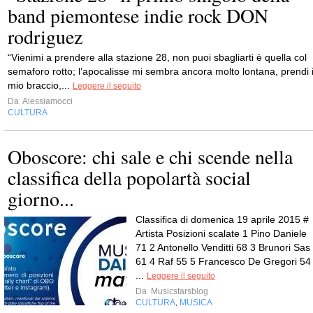
band piemontese indie rock DON
rodriguez
“Vienimi a prendere alla stazione 28, non puoi sbagliarti è quella col
semaforo rotto; l’apocalisse mi sembra ancora molto lontana, prendi i
mio braccio,...
Leggere il seguito
Da
Alessiamocci
CULTURA
Oboscore: chi sale e chi scende nella
classifica della popolartà social
giorno...
Classifica di domenica 19 aprile 2015 #
Artista Posizioni scalate 1 Pino Daniele
71 2 Antonello Venditti 68 3 Brunori Sas
61 4 Raf 55 5 Francesco De Gregori 54
...
Leggere il seguito
Da
Musicstarsblog
CULTURA
MUSICA
,