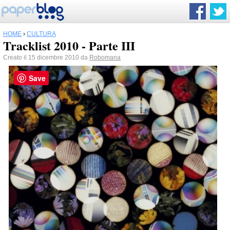
HOME
›
CULTURA
Tracklist 2010 - Parte III
Creato il 15 dicembre 2010 da
Robomana
Save