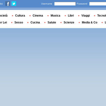
 su
Username
Password
ocietà
Cultura
Cinema
Musica
Libri
Viaggi
Tecnol
er Lei
Sesso
Cucina
Salute
Scienze
Media & Co