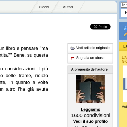
Giochi
Autori
L
 un libro e pensare "ma
Vedi articolo originale
ntita?" Bene, su questa
L'
Segnala un abuso
GI
o considerazioni il più
A proposito dell'autore
lo delle trame, riciclo
te, in quanto a volte
n altro l'ha già avuta
Agi
Leggiamo
1600
condivisioni
Vedi il suo profilo