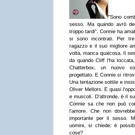
"Sono comba
sesso. Ma quando avrò dec
troppo tardi". Connie ha amato
si sono incontrati. Per tr
ragazzo e il suo migliore a
volta, manca qualcosa. Il se
da quando Cliff l'ha toccata,
Chatterbox, un nuovo so
progettato. E Connie si ritro
Una tentazione sottile e insis
Oliver Mellors. È quasi l'oppos
e muscoli. D'altronde, è il su
Connie sa che non può con
l'amore. Che non dovrebbe
importante per il sesso. 
uomini, si chiede: è possib
cose?