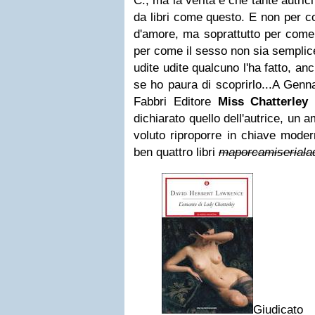
C., ma la verità è che tante autri
da libri come questo. E non per c
d'amore, ma soprattutto per come 
per come il sesso non sia semplic
udite udite qualcuno l'ha fatto, a
se ho paura di scoprirlo...A Genna
Fabbri Editore
Miss Chatterley
dichiarato quello dell'autrice, un 
voluto riproporre in chiave mode
ben quattro libri
maporcamiserialad
Giudica