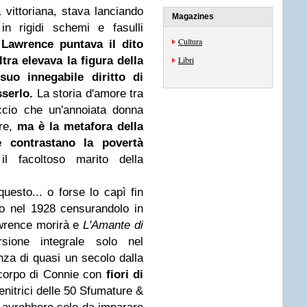
 vittoriana, stava lanciando
Magazines
in rigidi schemi e fasulli
Cultura
Lawrence puntava il dito
tra elevava la figura della
Libri
suo innegabile diritto di
sserlo.
La storia d'amore tra
ccio che un'annoiata donna
ore,
ma è la metafora della
e contrastano la povertà
il facoltoso marito della
questo... o forse lo capì fin
o nel 1928 censurandolo in
awrence morirà e
L'Amante di
ione integrale solo nel
nza di quasi un secolo dalla
 corpo di Connie con
fiori di
enitrici delle 50 Sfumature &