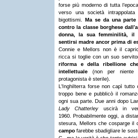
forse più moderno di tutta l'epoca
verso una società intrappolata 
bigottismi.
Ma se da una parte 
contro la classe borghese dall'al
donna, la sua femminilità, il 
sentirsi madre ancor prima di e
Connie e Mellors non è il capri
ricca si toglie con un suo servit
riforma e della ribellione ch
intellettuale
(non per niente 
protagonista è sterile).
L'Inghilterra forse non capì tutto 
troppo bene e pubblicò il romanz
ogni sua parte. Due anni dopo L
Lady Chatterley
uscirà in vers
1960. Probabilmente oggi, a dista
stesura, Mellors che cosparge il
campo
farebbe sbadigliare le sost