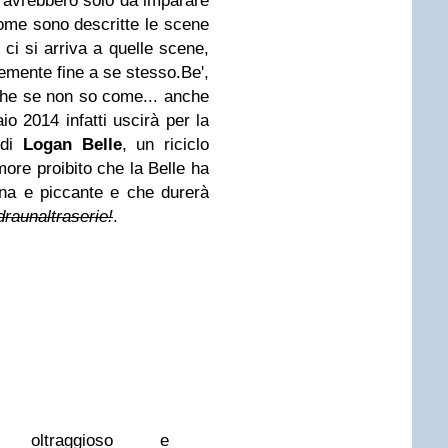
ci avrebbero solo da imparare
ome sono descritte le scene
ci si arriva a quelle scene,
emente fine a se stesso.Be',
nche se non so come... anche
io 2014 infatti uscirà per la
di
Logan Belle
, un riciclo
amore proibito che la Belle ha
rna e piccante e che durerà
raunaltraserie!
.
to oltraggioso e