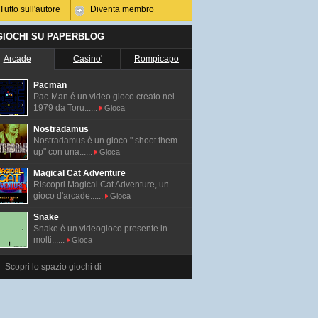
Tutto sull'autore
Diventa membro
 GIOCHI SU PAPERBLOG
Arcade
Casino'
Rompicapo
Pacman
Pac-Man é un video gioco creato nel
1979 da Toru......
Gioca
Nostradamus
Nostradamus è un gioco " shoot them
up" con una......
Gioca
Magical Cat Adventure
Riscopri Magical Cat Adventure, un
gioco d'arcade......
Gioca
Snake
Snake è un videogioco presente in
molti......
Gioca
Scopri lo spazio giochi di