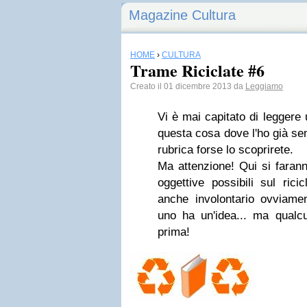
Magazine Cultura
HOME
›
CULTURA
Trame Riciclate #6
Creato il 01 dicembre 2013 da
Leggiamo
Vi è mai capitato di leggere
questa cosa dove l'ho già se
rubrica forse lo scoprirete.
Ma attenzione! Qui si farann
oggettive possibili sul ricic
anche involontario ovviamen
uno ha un'idea... ma qualcu
prima!