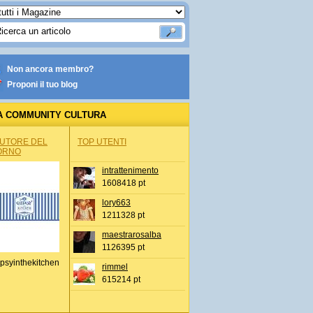
Non ancora membro?
Proponi il tuo blog
A COMMUNITY CULTURA
AUTORE DEL
TOP UTENTI
ORNO
intrattenimento
1608418 pt
lory663
1211328 pt
maestrarosalba
1126395 pt
psyinthekitchen
rimmel
615214 pt