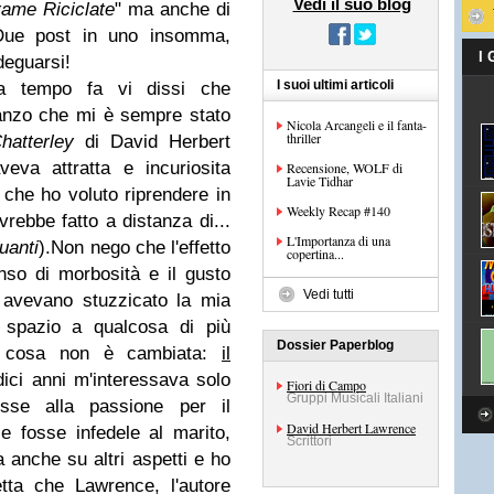
Vedi il suo blog
rame Riciclate
" ma anche di
Due post in uno insomma,
I
deguarsi!
I suoi ultimi articoli
a tempo fa vi dissi che
manzo che mi è sempre stato
Nicola Arcangeli e il fanta-
thriller
atterley
di David Herbert
eva attratta e incuriosita
Recensione, WOLF di
Lavie Tidhar
che ho voluto riprendere in
Weekly Recap #140
rebbe fatto a distanza di...
L'Importanza di una
uanti
).Non nego che l'effetto
copertina...
nso di morbosità e il gusto
Vedi tutti
 avevano stuzzicato la mia
o spazio a qualcosa di più
Dossier Paperblog
a cosa non è cambiata:
il
dici anni m'interessava solo
Fiori di Campo
Gruppi Musicali Italiani
esse alla passione per il
David Herbert Lawrence
e fosse infedele al marito,
Scrittori
anche su altri aspetti e ho
etta che Lawrence, l'autore