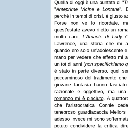
Quella di oggi è una puntata di "
T
"
Anteprime Vicine e Lontane
". 
perché in tempi di crisi, è giusto a
Forse non ve lo ricordate, m
quest'estate avevo riletto un ro
molto caro,
L'Amante di Lady Ch
Lawrence, una storia che mi av
quando ero solo un'adolescente e 
mano per vedere che effetto mi av
un tot di anni (
non specifichiamo q
è stato in parte diverso, quel se
peccaminoso del tradimento che
giovane fantasia hanno lasciat
razionale e oggettivo, ma un
romanzo mi è piaciuto
. A quattor
che l'aristocratica Connie ced
tenebroso guardiacaccia Mellors 
adesso invece mi sono soffermata 
potuto condividere la critica dir