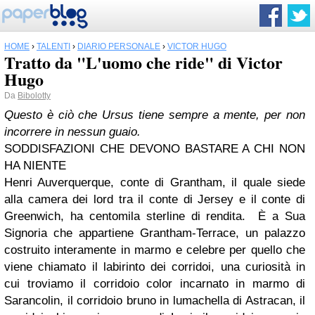
HOME
›
TALENTI
›
DIARIO PERSONALE
›
VICTOR HUGO
Tratto da "L'uomo che ride" di Victor
Hugo
Da
Bibolotty
Questo è ciò che Ursus tiene sempre a mente, per non
incorrere in nessun guaio.
SODDISFAZIONI CHE DEVONO BASTARE A CHI NON
HA NIENTE
Henri Auverquerque, conte di Grantham, il quale siede
alla camera dei lord tra il conte di Jersey e il conte di
Greenwich, ha centomila sterline di rendita.
È
a Sua
Signoria che appartiene Grantham-Terrace, un palazzo
costruito interamente in marmo e celebre per quello che
viene chiamato il labirinto dei corridoi, una curiosità in
cui troviamo il corridoio color incarnato in marmo di
Sarancolin, il corridoio bruno in lumachella di Astracan, il