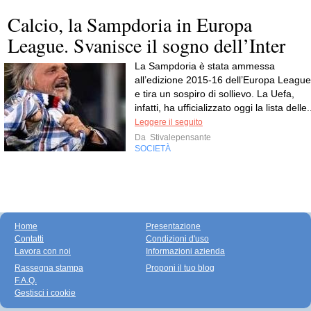
Calcio, la Sampdoria in Europa
League. Svanisce il sogno dell’Inter
La Sampdoria è stata ammessa
all’edizione 2015-16 dell’Europa League
e tira un sospiro di sollievo. La Uefa,
infatti, ha ufficializzato oggi la lista delle.
Leggere il seguito
Da
Stivalepensante
SOCIETÀ
Home
Presentazione
Contatti
Condizioni d'uso
Lavora con noi
Informazioni azienda
Rassegna stampa
Proponi il tuo blog
F.A.Q.
Gestisci i cookie