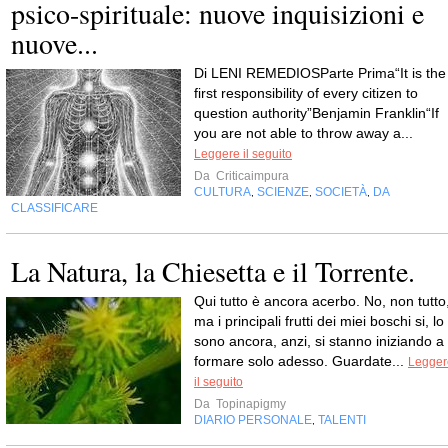
psico-spirituale: nuove inquisizioni e
nuove...
Di LENI REMEDIOSParte Prima“It is the
first responsibility of every citizen to
question authority”Benjamin Franklin“If
you are not able to throw away a...
Leggere il seguito
Da
Criticaimpura
CULTURA
SCIENZE
SOCIETÀ
DA
,
,
,
CLASSIFICARE
La Natura, la Chiesetta e il Torrente.
Qui tutto è ancora acerbo. No, non tutto
ma i principali frutti dei miei boschi si, lo
sono ancora, anzi, si stanno iniziando a
formare solo adesso. Guardate...
Legger
il seguito
Da
Topinapigmy
DIARIO PERSONALE
TALENTI
,