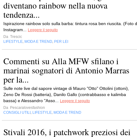
diventano rainbow nella nuova
tendenza...
Ispirazione rainbow solo sulla barba: tintura rosa ben riuscita. (Foto d
Instagram...
Leggere il seguito
Da
Trescic
LIFESTYLE
MODA E TREND
PER LEI
,
,
Commenti su Alla MFW sfilano i
marinai sognatori di Antonio Marras
per la...
Sulle note live dal sapore vintage di Mauro "Otto" Ottolini (ottoni),
Zeno De Rossi (batteria), Danilo Gallo (contrabbasso e kalimba
bassa) e Alessandro "Asso...
Leggere il seguito
Da
Pescaralovesfashion
CONSIGLI UTILI
LIFESTYLE
MODA E TREND
,
,
Stivali 2016, i patchwork preziosi dei