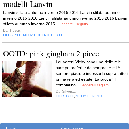
modelli Lanvin
Lanvin sfilata autunno inverno 2015 2016 Lanvin sfilata autunno
inverno 2015 2016 Lanvin sfilata autunno inverno 2015 2016 Lanvin
sfilata autunno inverno 2015...
Leggere il seguito
Da
Trescic
LIFESTYLE
MODA E TREND
PER LEI
,
,
OOTD: pink gingham 2 piece
I quadretti Vichy sono una delle mie
stampe preferite da sempre, e mi è
sempre piaciuto indossarla soprattutto i
primavera ed estate. La prova? Il
completino...
Leggere il seguito
Da
Silverstar
LIFESTYLE
MODA E TREND
,
Home
Presentazione