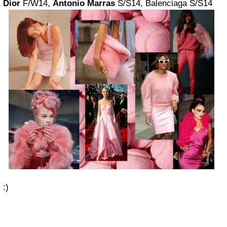
Dior
F/W14,
Antonio Marras
S/S14, Balenciaga S/S14
:)