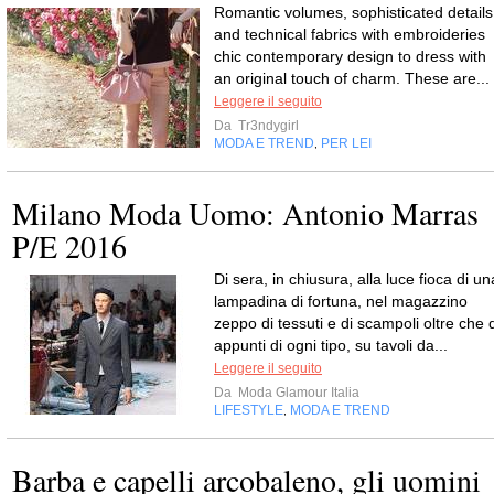
Romantic volumes, sophisticated details
and technical fabrics with embroideries
chic contemporary design to dress with
an original touch of charm. These are...
Leggere il seguito
Da
Tr3ndygirl
MODA E TREND
PER LEI
,
Milano Moda Uomo: Antonio Marras
P/E 2016
Di sera, in chiusura, alla luce fioca di un
lampadina di fortuna, nel magazzino
zeppo di tessuti e di scampoli oltre che d
appunti di ogni tipo, su tavoli da...
Leggere il seguito
Da
Moda Glamour Italia
LIFESTYLE
MODA E TREND
,
Barba e capelli arcobaleno, gli uomini