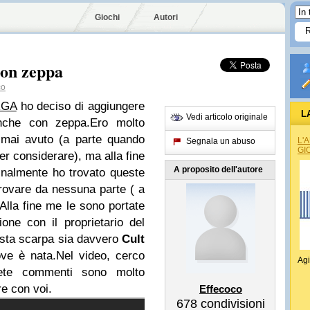
Giochi
Autori
con zeppa
co
RGA
ho deciso di aggiungere
L
Vedi articolo originale
ianche con zeppa.Ero molto
 mai avuto (a parte quando
L'
Segnala un abuso
GI
r considerare), ma alla fine
A proposito dell'autore
finalmente ho trovato queste
rovare da nessuna parte ( a
.Alla fine me le sono portate
ne con il proprietario del
esta scarpa sia davvero
Cult
ove è nata.Nel video, cerco
Agi
ete commenti sono molto
re con voi.
Effecoco
678
condivisioni