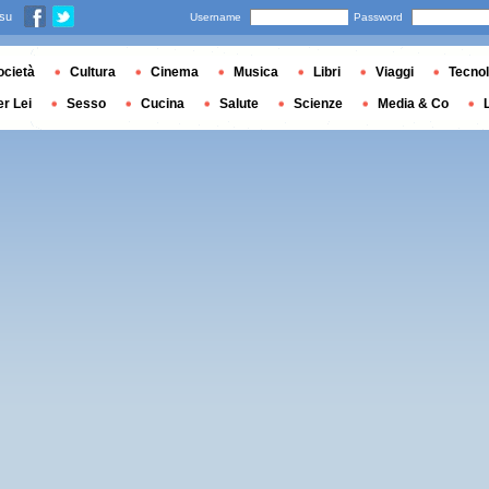
 su
Username
Password
ocietà
Cultura
Cinema
Musica
Libri
Viaggi
Tecnol
er Lei
Sesso
Cucina
Salute
Scienze
Media & Co