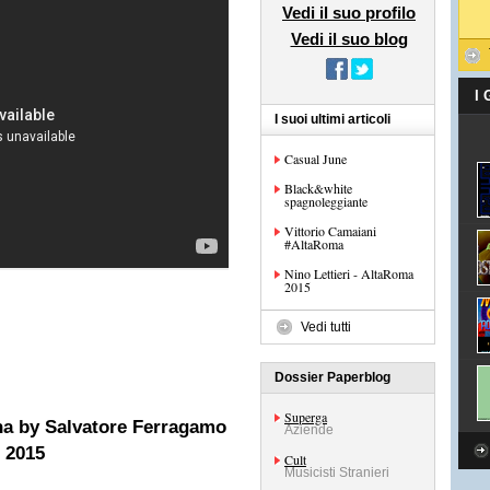
Vedi il suo profilo
Vedi il suo blog
I
I suoi ultimi articoli
Casual June
Black&white
spagnoleggiante
Vittorio Camaiani
#AltaRoma
Nino Lettieri - AltaRoma
2015
Vedi tutti
Dossier Paperblog
Superga
a by Salvatore Ferragamo
Aziende
e 2015
Cult
Musicisti Stranieri