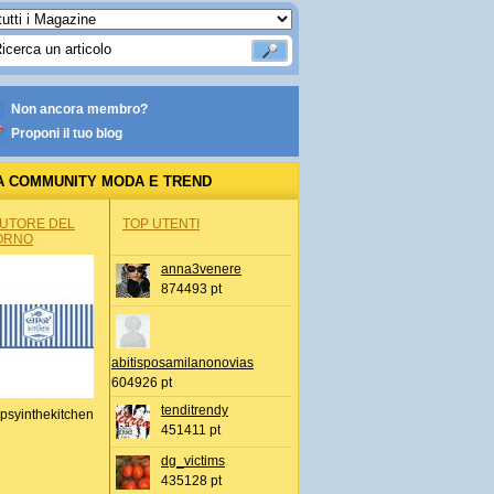
Non ancora membro?
Proponi il tuo blog
A COMMUNITY MODA E TREND
AUTORE DEL
TOP UTENTI
ORNO
anna3venere
874493 pt
abitisposamilanonovias
604926 pt
tenditrendy
psyinthekitchen
451411 pt
dg_victims
435128 pt