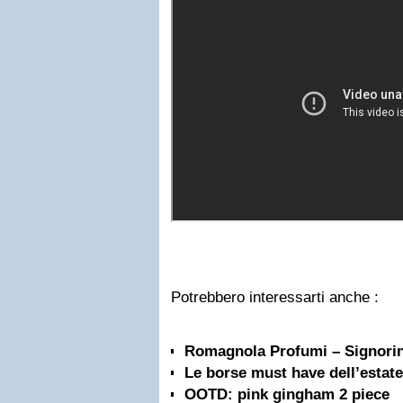
Potrebbero interessarti anche :
Romagnola Profumi – Signorin
Le borse must have dell’estat
OOTD: pink gingham 2 piece