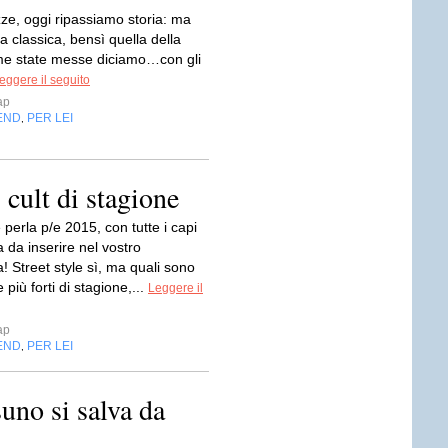
ze, oggi ripassiamo storia: ma
ia classica, bensì quella della
e state messe diciamo…con gli
eggere il seguito
ap
END
PER LEI
,
 cult di stagione
e perla p/e 2015, con tutte i capi
 da inserire nel vostro
 Street style sì, ma quali sono
 più forti di stagione,...
Leggere il
ap
END
PER LEI
,
uno si salva da