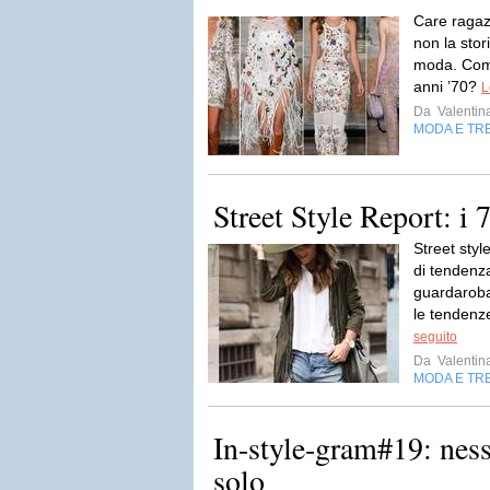
Care ragaz
non la stor
moda. Com
anni ’70?
L
Da
Valentin
MODA E TR
Street Style Report: i 7
Street styl
di tendenza
guardaroba!
le tendenze
seguito
Da
Valentin
MODA E TR
In-style-gram#19: ness
solo