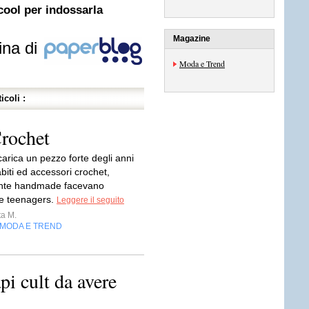
cool per indossarla
Magazine
ina di
Moda e Trend
icoli :
rochet
carica un pezzo forte degli anni
 abiti ed accessori crochet,
ente handmade facevano
le teenagers.
Leggere il seguito
a M.
MODA E TREND
pi cult da avere