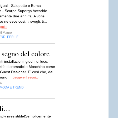
igual - Salopette e Borsa
us - Scarpe Superga Accadde
amente due anni fa. A volte
 ne esce così: ti svegli, ti...
eguito
Di Mauro
END
PER LEI
,
l segno del colore
i installazioni, giochi di luce,
effetti cromatici e Moschino come
uest Designer. E' così che, dal
ugno,...
Leggere il seguito
ia
MODA E TREND
i....
mply irresistible!Semplicemente