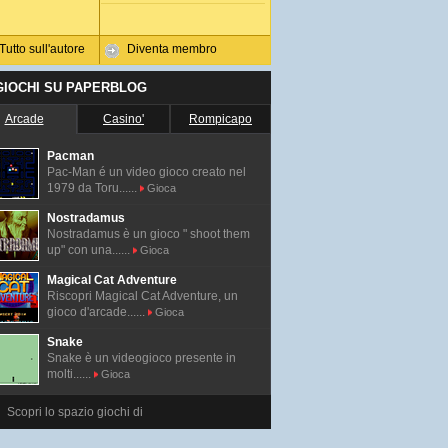
Tutto sull'autore
Diventa membro
 GIOCHI SU PAPERBLOG
Arcade
Casino'
Rompicapo
Pacman
Pac-Man é un video gioco creato nel
1979 da Toru......
Gioca
Nostradamus
Nostradamus è un gioco " shoot them
up" con una......
Gioca
Magical Cat Adventure
Riscopri Magical Cat Adventure, un
gioco d'arcade......
Gioca
Snake
Snake è un videogioco presente in
molti......
Gioca
Scopri lo spazio giochi di