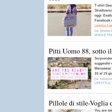
T-shirt Des
Stradivari
oggi. Esatt
Facebook se
Leggere il s
Da
Ornella 
MODA E TR
Pitti Uomo 88, sotto i
Sorprendent
suggestivi 
Menswear G
16 al 19 gi
Da
Kamicer
LIFESTYLE
,
Pillole di stile-Voglia d
You are si