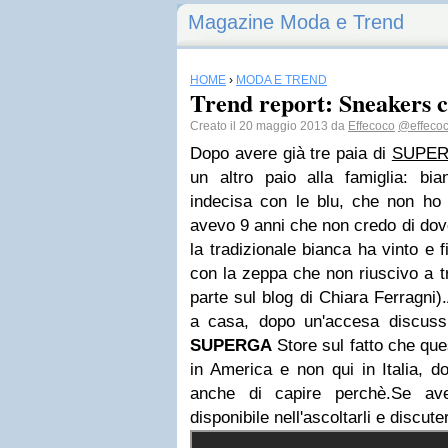
Magazine Moda e Trend
HOME
›
MODA E TREND
Trend report: Sneakers 
Creato il 20 maggio 2013 da
Effecoco
@effeco
Dopo avere già tre paia di
SUPE
un altro paio alla famiglia: b
indecisa con le blu, che non ho
avevo 9 anni che non credo di dove
la tradizionale bianca ha vinto e 
con la zeppa che non riuscivo a t
parte sul blog di Chiara Ferragni)
a casa, dopo un'accesa discussio
SUPERGA
Store sul fatto che qu
in America e non qui in Italia, d
anche di capire perchè.Se av
disponibile nell'ascoltarli e discute