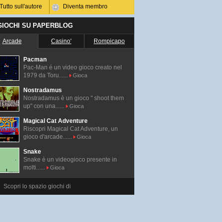
Tutto sull'autore
Diventa membro
 GIOCHI SU PAPERBLOG
Arcade
Casino'
Rompicapo
Pacman
Pac-Man é un video gioco creato nel
1979 da Toru......
Gioca
Nostradamus
Nostradamus è un gioco " shoot them
up" con una......
Gioca
Magical Cat Adventure
Riscopri Magical Cat Adventure, un
gioco d'arcade......
Gioca
Snake
Snake è un videogioco presente in
molti......
Gioca
Scopri lo spazio giochi di