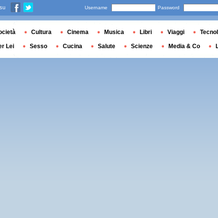
 su
Username
Password
ocietà
Cultura
Cinema
Musica
Libri
Viaggi
Tecnol
er Lei
Sesso
Cucina
Salute
Scienze
Media & Co