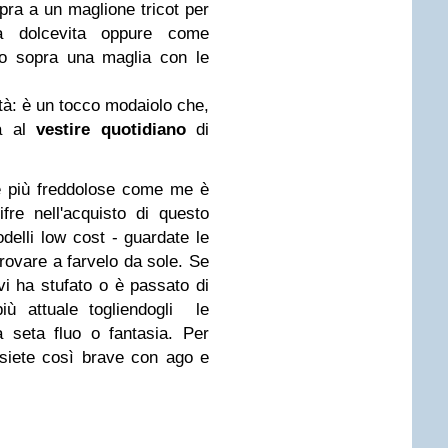
pra a un maglione tricot per
a dolcevita oppure come
o sopra una maglia con le
 età: è un tocco modaiolo che,
ta al
vestire quotidiano
di
 le più freddolose come me è
fre nell'acquisto di questo
elli low cost - guardate le
rovare a farvelo da sole.
Se
i ha stufato o è passato di
iù attuale togliendogli le
 seta fluo o fantasia. Per
n siete così brave con ago e