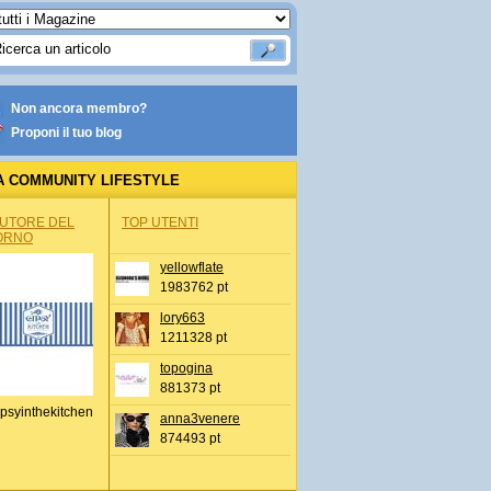
Non ancora membro?
Proponi il tuo blog
A COMMUNITY LIFESTYLE
AUTORE DEL
TOP UTENTI
ORNO
yellowflate
1983762 pt
lory663
1211328 pt
topogina
881373 pt
psyinthekitchen
anna3venere
874493 pt