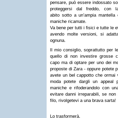
pensare, può essere indossato s
o
proteggersi dal freddo,
con l
abito
sotto a un’ampia mantella 
maniche ricamate.
Va bene per tutti i fisici e tutte le
avendo molte versioni, si adat
ognuna.
Il mio consiglio, soprattutto per
quello di non investire grosse ci
capo ma di optare per uno dei mod
proposte di Zara - oppure potete p
avete un bel cappotto che ormai v
moda potete dargli
un appeal p
maniche e
rifoderandolo
con una
evitare danni irreparabili, se no
filo, rivolgetevi a una brava sarta!
Lo trasformerà.