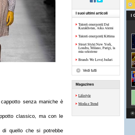
I suoi ultimi articoli
I
Talenti emergenti| Dal
Kazakhstan, Aika Alemi
Talenti emergenti| Kittima
Street Style| New York,
Londra, Milano, Parigi, la
mia selezione
Brands We Love| Judari
Vedi tutti
Magazines
Lifestyle
l cappotto senza maniche è
Moda e Trend
ppotto classico, ma con le
e di quello che si potrebbe