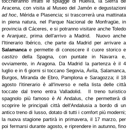
toccheranno infatti le spiagge di Huelva, la Sierra de
Aracena, con visita al Museo del Jamón e degustazioni
ad hoc
, Mérida e Plasencia; si trascorrerà una mattinata
in piena natura, nel Parque Nacional de Monfragüe, in
provincia di Cáceres, e si potranno visitare anche Toledo
e Aranjuez, prima dell'arrivo a Madrid. Nuovo anche
l'Itinerario Ibérico, che parte da Madrid per arrivare a
Salamanca
e permette di conoscere il cuore storico e
castizo
della Spagna, con puntate in Navarra e,
ovviamente, in Aragona. Da Madrid la partenza è il 4
luglio e in 6 giorni si toccano Segovia, Ávila, Salamanca,
Burgos, Miranda de Ebro, Pamplona e Saragozza; il 18
agosto l'itinerario è all'inverso e nella lista delle città
toccate dal treno entra Valladolid. Il treno turistico
spagnolo più famoso è Al Andalus, che permetterà di
scoprire le principali città dell'Andalusia a bordo di un
antico treno di lusso, dotato di tutti i comfort più moderni;
la nuova stagione partirà in primavera, il 17 marzo, per
poi fermarsi durante agosto, e riprendere in autunno, fino