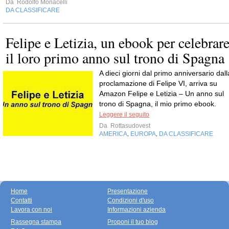
Da
Rodolfo Monacelli
DA CLASSIFICARE
Felipe e Letizia, un ebook per celebrar
il loro primo anno sul trono di Spagna
A dieci giorni dal primo anniversario dall
proclamazione di Felipe VI, arriva su
Amazon Felipe e Letizia – Un anno sul
trono di Spagna, il mio primo ebook.
Leggere il seguito
Da
Rottasudovest
AMERICA
EUROPA
DA CLASSIFICARE
,
,
Home
Presentazione
Contatti
Condizioni d'uso
Lavora con noi
Informazioni azienda
Rassegna stampa
Proponi il tuo blog