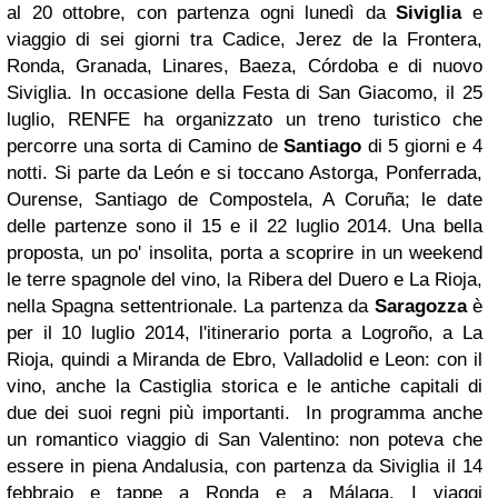
al 20 ottobre, con partenza ogni lunedì da
Siviglia
e
viaggio di sei giorni tra Cadice, Jerez de la Frontera,
Ronda, Granada, Linares, Baeza, Córdoba e di nuovo
Siviglia. In occasione della Festa di San Giacomo, il 25
luglio, RENFE ha organizzato un treno turistico che
percorre una sorta di Camino de
Santiago
di 5 giorni e 4
notti. Si parte da León e si toccano Astorga, Ponferrada,
Ourense, Santiago de Compostela, A Coruña; le date
delle partenze sono il 15 e il 22 luglio 2014. Una bella
proposta, un po' insolita, porta a scoprire in un weekend
le terre spagnole del vino, la Ribera del Duero e La Rioja,
nella Spagna settentrionale. La partenza da
Saragozza
è
per il 10 luglio 2014, l'itinerario porta a Logroño, a La
Rioja, quindi a Miranda de Ebro, Valladolid e Leon: con il
vino, anche la Castiglia storica e le antiche capitali di
due dei suoi regni più importanti. In programma anche
un romantico viaggio di San Valentino: non poteva che
essere in piena Andalusia, con partenza da Siviglia il 14
febbraio e tappe a Ronda e a Málaga. I viaggi