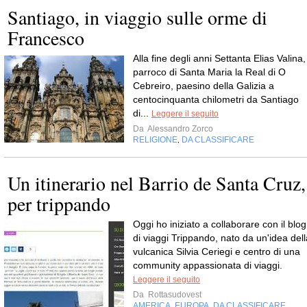
Santiago, in viaggio sulle orme di
Francesco
Alla fine degli anni Settanta Elias Valina,
parroco di Santa Maria la Real di O
Cebreiro, paesino della Galizia a
centocinquanta chilometri da Santiago
di...
Leggere il seguito
Da
Alessandro Zorco
RELIGIONE
DA CLASSIFICARE
,
Un itinerario nel Barrio de Santa Cruz,
per trippando
Oggi ho iniziato a collaborare con il blog
di viaggi Trippando, nato da un'idea dell
vulcanica Silvia Ceriegi e centro di una
community appassionata di viaggi.
Leggere il seguito
Da
Rottasudovest
AMERICA
EUROPA
DA CLASSIFICARE
,
,