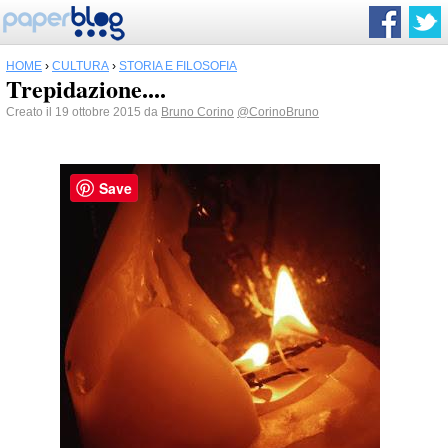
HOME
›
CULTURA
›
STORIA E FILOSOFIA
Trepidazione....
Creato il 19 ottobre 2015 da
Bruno Corino
@CorinoBruno
Save