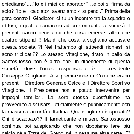
chiediamo”….”Io e i miei collaboratori”…e poi si firma da
solo? “Io e i calciatori avanziamo 4 stipendi.” Prima della
gara contro il Gladiator, ci fu un incontro tra la squadra e
i tifosi, i quali chiamarono ad un confronto la società. I
presenti sanno benissimo che cosa emerse, altro che
quattro stipendi !! Ma di che cosa la vogliamo accusare
questa società ?! Nel frattempo gli stipendi richiesti si
sono triplicati?? Lo stesso Vitaglione, tirato in ballo da
Santosuosso non è altro che un dipendente di questa
società, dove l’unico responsabile è il presidente
Giuseppe Giugliano. Alla premiazione in Comune erano
presenti il Direttore Generale Calce e il Direttore Sportivo
Vitaglione, il Presidente non è potuto intervenire per
impegni familiari. La sera stessa quest’ultimo ha
provveduto a scusarsi ufficialmente e pubblicamente con
la massima autorità cittadina. Quale figlio si è sposato?
Chi è scappato?? Il farneticante e misero Santosuosso
continua poi auspicando che non dobbiamo fare più
calcio nè a Torre del Greco, né in nessuna altra parte. E’