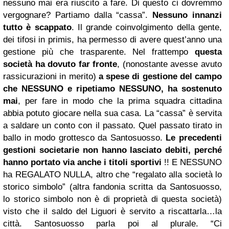
nessuno mai era riuscito a fare. Di questo ci dovremmo
vergognare? Partiamo dalla “cassa”.
Nessuno innanzi
tutto è scappato
. Il grande coinvolgimento della gente,
dei tifosi in primis, ha permesso di avere quest’anno una
gestione più che trasparente. Nel frattempo
questa
società ha dovuto far fronte
, (nonostante avesse avuto
rassicurazioni in merito)
a spese di gestione del campo
che NESSUNO e ripetiamo NESSUNO, ha sostenuto
mai
, per fare in modo che la prima squadra cittadina
abbia potuto giocare nella sua casa. La “cassa” è servita
a saldare un conto con il passato. Quel passato tirato in
ballo in modo grottesco da Santosuosso.
Le precedenti
gestioni societarie non hanno lasciato debiti, perché
hanno portato via anche i titoli sportivi
!! E NESSUNO
ha REGALATO NULLA, altro che “regalato alla società lo
storico simbolo” (altra fandonia scritta da Santosuosso,
lo storico simbolo non è di proprietà di questa società)
visto che il saldo del Liguori è servito a riscattarla…la
città. Santosuosso parla poi al plurale. “Ci