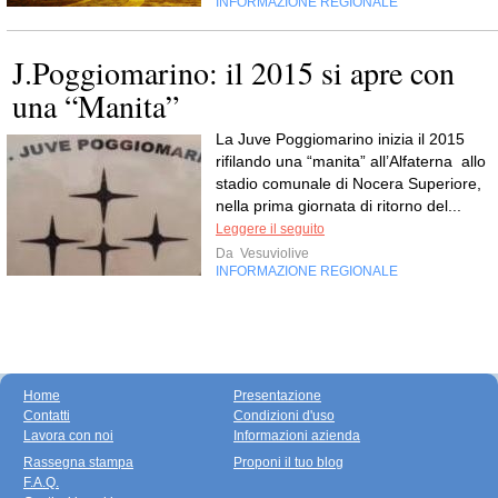
INFORMAZIONE REGIONALE
J.Poggiomarino: il 2015 si apre con
una “Manita”
La Juve Poggiomarino inizia il 2015
rifilando una “manita” all’Alfaterna allo
stadio comunale di Nocera Superiore,
nella prima giornata di ritorno del...
Leggere il seguito
Da
Vesuviolive
INFORMAZIONE REGIONALE
Home
Presentazione
Contatti
Condizioni d'uso
Lavora con noi
Informazioni azienda
Rassegna stampa
Proponi il tuo blog
F.A.Q.