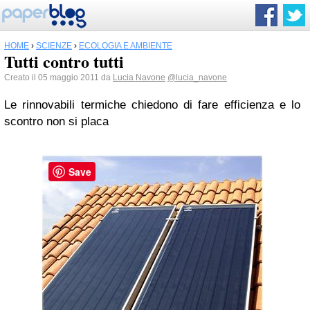
HOME
›
SCIENZE
›
ECOLOGIA E AMBIENTE
Tutti contro tutti
Creato il 05 maggio 2011 da
Lucia Navone
@lucia_navone
Le rinnovabili termiche chiedono di fare efficienza e lo
scontro non si placa
Save