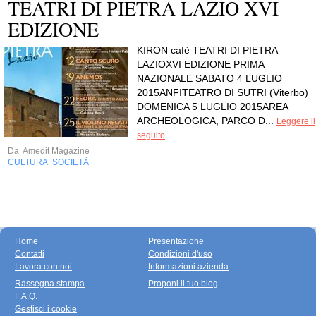
TEATRI DI PIETRA LAZIO XVI
EDIZIONE
KIRON cafè TEATRI DI PIETRA
LAZIOXVI EDIZIONE PRIMA
NAZIONALE SABATO 4 LUGLIO
2015ANFITEATRO DI SUTRI (Viterbo)
DOMENICA 5 LUGLIO 2015AREA
ARCHEOLOGICA, PARCO D...
Leggere il
seguito
Da
Amedit Magazine
CULTURA
SOCIETÀ
,
Home
Presentazione
Contatti
Condizioni d'uso
Lavora con noi
Informazioni azienda
Rassegna stampa
Proponi il tuo blog
F.A.Q.
Gestisci i cookie