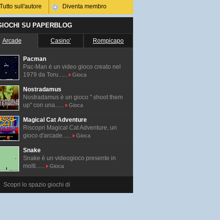
Tutto sull'autore
Diventa membro
 GIOCHI SU PAPERBLOG
Arcade
Casino'
Rompicapo
Pacman
Pac-Man é un video gioco creato nel
1979 da Toru......
Gioca
Nostradamus
Nostradamus è un gioco " shoot them
up" con una......
Gioca
Magical Cat Adventure
Riscopri Magical Cat Adventure, un
gioco d'arcade......
Gioca
Snake
Snake è un videogioco presente in
molti......
Gioca
Scopri lo spazio giochi di