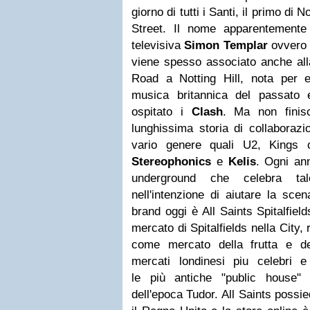
giorno di tutti i Santi, il primo d
Street. Il nome apparentemente è
televisiva
Simon Templar
ovvero 
viene spesso associato anche al
Road a Notting Hill, nota per es
musica britannica del passato 
ospitato i
Clash
. Ma non finis
lunghissima storia di collaborazi
vario genere quali U2, Kings 
Stereophonics
e
Kelis
. Ogni ann
underground che celebra tale
nell'intenzione di aiutare la sce
brand oggi è All Saints Spitalfield
mercato di Spitalfields nella City,
come mercato della frutta e d
mercati
londinesi
piu
celebri
e f
le
più
antiche "public house" 
dell'epoca Tudor.
All Saints possie