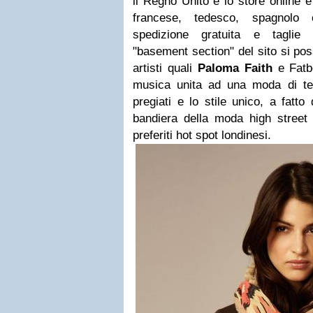
il Regno Unito e
lo store online è
francese, tedesco, spagnolo e
spedizione gratuita e taglie 
"basement section" del sito si pos
artisti quali
Paloma Faith
e Fatb
musica unita ad una moda di tend
pregiati e lo stile unico, a fatto
bandiera della moda high street 
preferiti hot spot londinesi.