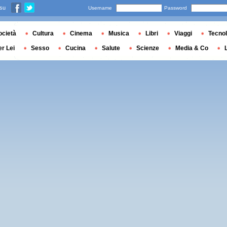
 su
Username
Password
ocietà
Cultura
Cinema
Musica
Libri
Viaggi
Tecnol
er Lei
Sesso
Cucina
Salute
Scienze
Media & Co