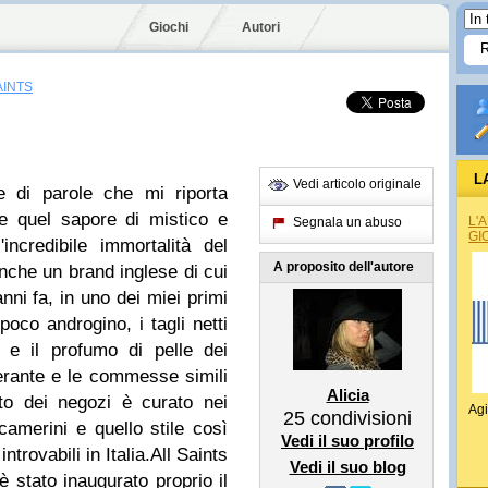
Giochi
Autori
AINTS
L
Vedi articolo originale
e di parole che mi riporta
 quel sapore di mistico e
L'
Segnala un abuso
GI
'incredibile immortalità del
A proposito dell'autore
anche un brand inglese di cui
i fa, in uno dei miei primi
poco androgino, i tagli netti
c e il profumo di pelle dei
mperante e le commesse simili
Alicia
to dei negozi è curato nei
Agi
25
condivisioni
camerini e quello stile così
Vedi il suo profilo
trovabili in Italia.
All Saints
Vedi il suo blog
è stato inaugurato proprio il