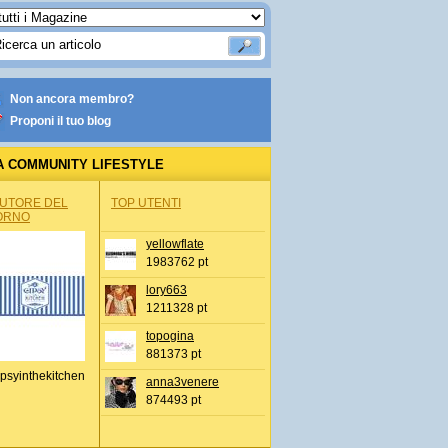
Non ancora membro?
Proponi il tuo blog
A COMMUNITY LIFESTYLE
AUTORE DEL
TOP UTENTI
ORNO
yellowflate
1983762 pt
lory663
1211328 pt
topogina
881373 pt
psyinthekitchen
anna3venere
874493 pt