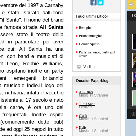
i Novembre del 1997 a Carnaby
 stato ispirato dall'icona
I
I suoi ultimi articoli
"il Santo".
Il nome del brand
la famosa strada
All Saints
Best pins
sere stato il teatro della
Prime immagini
ed in particolare per aver
Colour Splash
ce qui: All Saints ha una
Party girl once, party girl
4ever.
oni con band e musicisti di
of Leon, Robbie Williams,
Vedi tutti
o ospitano inoltre un party
nti emergenti britannici
Dossier Paperblog
na musicale indie.
Il logo del
All Saints
s, richiama infatti il vecchio
Musicisti Stranieri
 risalente al 17 secolo e nato
Tutti i Santi
ella carne, è ora uno dei
Festività
requentati. Inoltre ospita
Clash
Musicisti Stranieri
(comunemente dette pub)
Kelis
de ad oggi 25 negozi in tutto
Musicisti Stranieri