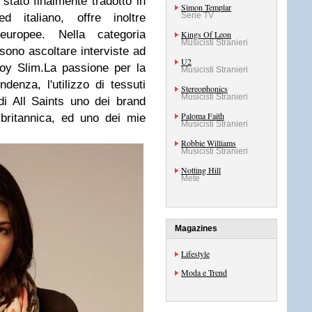
 stato finalmente tradotto in
Simon Templar
Serie TV
d italiano, offre inoltre
europee. Nella categoria
Kings Of Leon
Musicisti Stranieri
sono ascoltare interviste ad
U2
oy Slim.
La passione per la
Musicisti Stranieri
enza, l'utilizzo di tessuti
Stereophonics
Musicisti Stranieri
 di All Saints uno dei brand
Paloma Faith
britannica, ed uno dei mie
Musicisti Stranieri
Robbie Williams
Musicisti Stranieri
Notting Hill
Mete
Magazines
Lifestyle
Moda e Trend