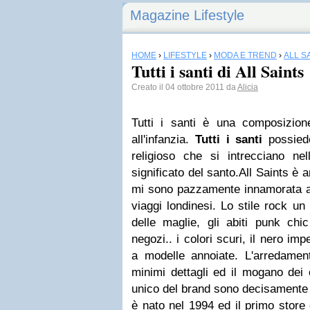
Magazine Lifestyle
HOME
›
LIFESTYLE
›
MODA E TREND
›
ALL S
Tutti i santi di All Saints
Creato il 04 ottobre 2011 da
Alicia
T
utti i santi è una composizion
all'infanzia.
Tutti i santi
possiede
religioso che si intrecciano nell
significato del santo.
All Saints è 
mi sono pazzamente innamorata ann
viaggi londinesi. Lo stile rock un 
delle maglie, gli abiti punk chi
negozi.. i colori scuri, il nero i
a modelle annoiate. L'arredamen
minimi dettagli ed il mogano dei 
unico del brand sono decisamente in
è nato nel 1994 ed il primo store 