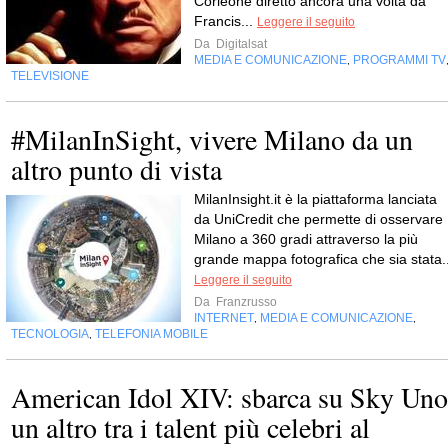
Corleone diretto ancora una volta da
Francis...
Leggere il seguito
Da
Digitalsat
MEDIA E COMUNICAZIONE
PROGRAMMI TV
,
TELEVISIONE
#MilanInSight, vivere Milano da un
altro punto di vista
MilanInsight.it è la piattaforma lanciata
da UniCredit che permette di osservare
Milano a 360 gradi attraverso la più
grande mappa fotografica che sia stata..
Leggere il seguito
Da
Franzrusso
INTERNET
MEDIA E COMUNICAZIONE
,
,
TECNOLOGIA
TELEFONIA MOBILE
,
American Idol XIV: sbarca su Sky Uno
un altro tra i talent più celebri al