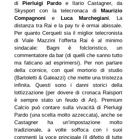
di
Pierluigi Pardo
e Ilario Castagner, da
Skysport con la telecronaca di
Maurizio
Compagnoni
e
Luca Marchegiani
. La
distanza tra Rai e la pay tv è ormai abissale.
Per quanto Cerqueti sia il miglior telecronista
di Viale Mazzini l’offerta Rai è al minimo
sindacale: Bagni è folcloristico, un
commentatore da bar (di quelli che sanno tutto
ma faticano ad esprimersi). Per non parlare
della cornice, con quel mortorio di studio
(Bartoletti & Galeazzi) che mette una tristezza
infinita. Questi sono i danni storici della
lottizzazione (per dovere di cronaca Raisport
è sempre stato un feudo di An). Premium
Calcio può contare sulla vivacità di Pierluigi
Pardo (una scelta molto azzeccata), anche se
Castagner ha un’impostazione molto
tradizionale, a volte soffoca con i suoi
commenti la voce principale (il difetto di tutte