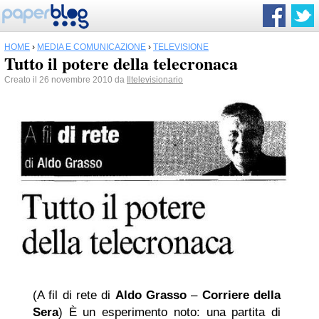
HOME
›
MEDIA E COMUNICAZIONE
›
TELEVISIONE
Tutto il potere della telecronaca
Creato il 26 novembre 2010 da
Iltelevisionario
(A fil di rete di
Aldo Grasso
–
Corriere della
Sera
) È un esperimento noto: una partita di