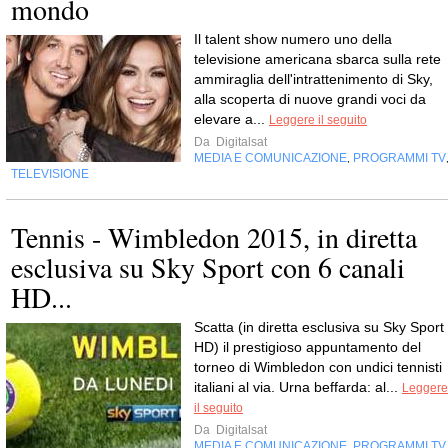
mondo
Il talent show numero uno della
televisione americana sbarca sulla rete
ammiraglia dell'intrattenimento di Sky,
alla scoperta di nuove grandi voci da
elevare a...
Leggere il seguito
Da
Digitalsat
MEDIA E COMUNICAZIONE
PROGRAMMI TV
,
TELEVISIONE
Tennis - Wimbledon 2015, in diretta
esclusiva su Sky Sport con 6 canali
HD...
Scatta (in diretta esclusiva su Sky Sport
HD) il prestigioso appuntamento del
torneo di Wimbledon con undici tennisti
italiani al via. Urna beffarda: al...
Leggere
il seguito
Da
Digitalsat
MEDIA E COMUNICAZIONE
PROGRAMMI TV
,