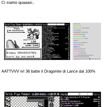
Ci siamo quaaasi..
AATTVVV lvl 36 batte il Dragonite di Lance dal 100%