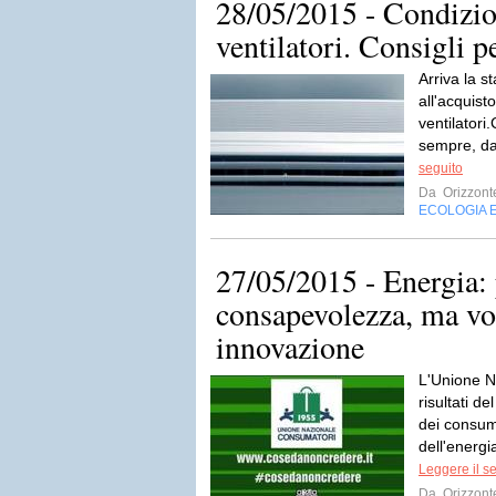
28/05/2015 - Condizion
ventilatori. Consigli pe
Arriva la s
all'acquist
ventilator
sempre, da
seguito
Da
Orizzont
ECOLOGIA 
27/05/2015 - Energia:
consapevolezza, ma vo
innovazione
L'Unione N
risultati d
dei consum
dell'energi
Leggere il s
Da
Orizzont