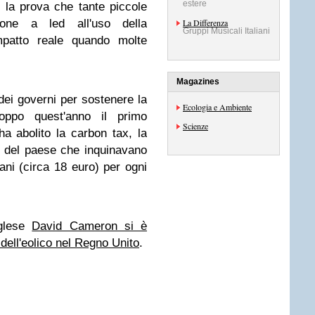
estere
la prova che tante piccole
azione a led all'uso della
La Differenza
Gruppi Musicali Italiani
mpatto reale quando molte
Magazines
ei governi per sostenere la
Ecologia e Ambiente
troppo quest'anno il primo
Scienze
 ha abolito la carbon tax,
la
 del paese che inquinavano
iani (circa 18 euro) per ogni
nglese
David Cameron si è
 dell'eolico nel Regno Unito
.