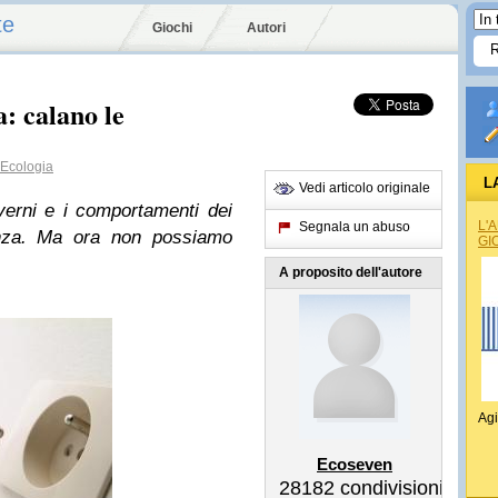
te
Giochi
Autori
: calano le
Ecologia
L
Vedi articolo originale
overni e i comportamenti dei
L'
Segnala un abuso
renza. Ma ora non possiamo
GI
A proposito dell'autore
Agi
Ecoseven
28182
condivisioni