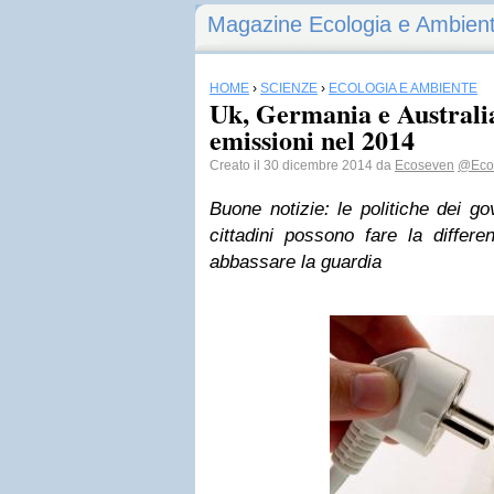
Magazine Ecologia e Ambien
HOME
›
SCIENZE
›
ECOLOGIA E AMBIENTE
Uk, Germania e Australia
emissioni nel 2014
Creato il 30 dicembre 2014 da
Ecoseven
@Eco
Buone notizie: le politiche dei g
cittadini possono fare la diffe
abbassare la guardia