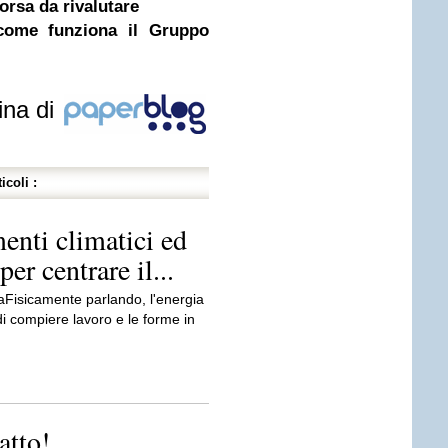
sorsa da rivalutare
, come funziona il Gruppo
ina di
icoli :
nti climatici ed
per centrare il...
aFisicamente parlando, l'energia
di compiere lavoro e le forme in
atto!