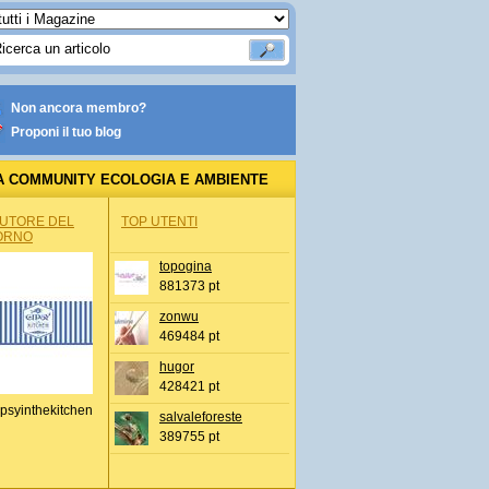
Non ancora membro?
Proponi il tuo blog
A COMMUNITY ECOLOGIA E AMBIENTE
AUTORE DEL
TOP UTENTI
ORNO
topogina
881373 pt
zonwu
469484 pt
hugor
428421 pt
psyinthekitchen
salvaleforeste
389755 pt