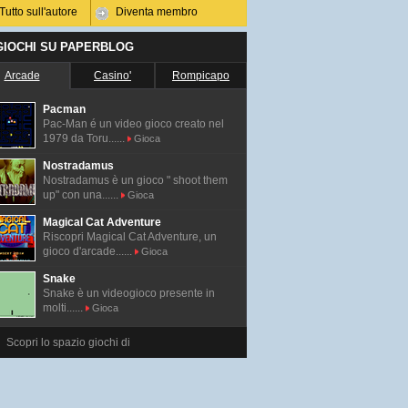
Tutto sull'autore
Diventa membro
 GIOCHI SU PAPERBLOG
Arcade
Casino'
Rompicapo
Pacman
Pac-Man é un video gioco creato nel
1979 da Toru......
Gioca
Nostradamus
Nostradamus è un gioco " shoot them
up" con una......
Gioca
Magical Cat Adventure
Riscopri Magical Cat Adventure, un
gioco d'arcade......
Gioca
Snake
Snake è un videogioco presente in
molti......
Gioca
Scopri lo spazio giochi di