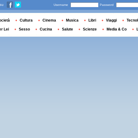
 su
Username
Password
ocietà
Cultura
Cinema
Musica
Libri
Viaggi
Tecnol
er Lei
Sesso
Cucina
Salute
Scienze
Media & Co