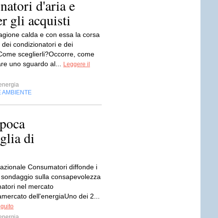
atori d'aria e
r gli acquisti
tagione calda e con essa la corsa
o dei condizionatori e dei
i.Come sceglierli?Occorre, come
re uno sguardo al...
Leggere il
energia
E AMBIENTE
 poca
glia di
azionale Consumatori diffonde i
el sondaggio sulla consapevolezza
atori nel mercato
amercato dell'energiaUno dei 2...
eguito
energia