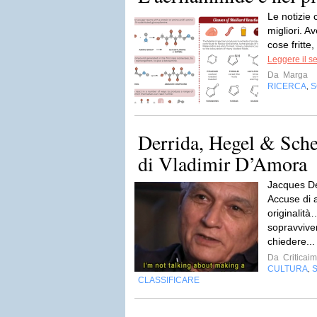
Le notizie 
migliori. A
cose fritte,
Leggere il s
Da
Marga
RICERCA
S
,
Derrida, Hegel & Sche
di Vladimir D’Amora
Jacques D
Accuse di a
originalit
sopravvive
chiedere..
Da
Criticai
CULTURA
,
CLASSIFICARE