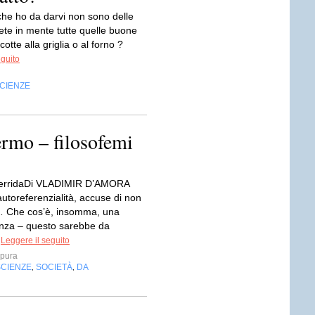
che ho da darvi non sono delle
vete in mente tutte quelle buone
 cotte alla griglia o al forno ?
eguito
CIENZE
rmo – filosofemi
erridaDi VLADIMIR D’AMORA
utoreferenzialità, accuse di non
à… Che cos’è, insomma, una
nza – questo sarebbe da
.
Leggere il seguito
mpura
SCIENZE
SOCIETÀ
DA
,
,