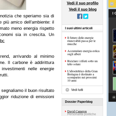
Vedi il suo profilo
Vedi il suo blog
I
notizia che speriamo sia di
più amico dell'ambiente: il
mato meno energia rispetto
I suoi ultimi articoli
conomi sia in crescita. Un
Il futuro delle energie
bc
rinnovabili passa per le
mucche
Accumulare energia eolica
sugli alberi
rend, arrivando al minimo
Riciclare i rifiuti sotto un
ne. Il carbone è addirittura
tetto solare
investimenti nelle energie
L'idroelettrico della Gran
Bretagna è destinato a
utti.
scomparire nei prossimi
10 anni
 segnaliamo il buon risultato
Vedi tutti
ggior riduzione di emissioni
Dossier Paperblog
David Cameron
Personalità politiche