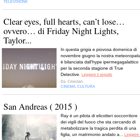
TELEVISIONE
Clear eyes, full hearts, can’t lose…
ovvero… di Friday Night Lights,
Taylor...
In questa grigia e piovosa domenica di
novembre giugno la nostra meteoropati
è bilanciata dall’hype ipermegagalattico
per la seconda stagione di True
Detective.
Leggere il seguito
Da
Cineclan
CINEMA
CULTURA
,
San Andreas ( 2015 )
Ray è un pilota di elicotteri soccorritore
dei vigili del fuoco che sta cercando di
metabolizzare la tragica perdita di una
figlia, un matrimonio andato a...
Leggere i