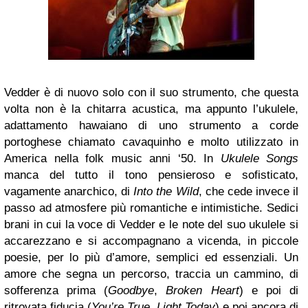
Vedder è di nuovo solo con il suo strumento, che questa
volta non è la chitarra acustica, ma appunto l’ukulele,
adattamento hawaiano di uno strumento a corde
portoghese chiamato cavaquinho e molto utilizzato in
America nella folk music anni ‘50. In
Ukulele Songs
manca del tutto il tono pensieroso e sofisticato,
vagamente anarchico, di
Into the Wild
, che cede invece il
passo ad atmosfere più romantiche e intimistiche. Sedici
brani in cui la voce di Vedder e le note del suo ukulele si
accarezzano e si accompagnano a vicenda, in piccole
poesie, per lo più d’amore, semplici ed essenziali. Un
amore che segna un percorso, traccia un cammino, di
sofferenza prima (
Goodbye
,
Broken Heart
) e poi di
ritrovata fiducia (
You’re True
,
Light Today
) e poi ancora di