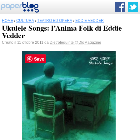
HOME
›
CULTURA
›
TEATRO ED OPERA
›
EDDIE VEDDER
Ukulele Songs: l’Anima Folk di Eddie
Vedder
Creato il 11 ottobre 2011 da
Dietrolequinte
@DlqMagazine
Save