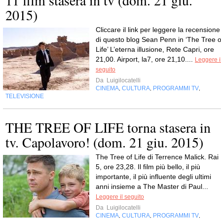
11 film stasera in tv (dom. 21 giu.
2015)
Cliccare il link per leggere la recensione
di questo blog Sean Penn in ‘The Tree o
Life’ L’eterna illusione, Rete Capri, ore
21,00. Airport, la7, ore 21,10....
Leggere i
seguito
Da
Luigilocatelli
CINEMA
CULTURA
PROGRAMMI TV
,
,
,
TELEVISIONE
THE TREE OF LIFE torna stasera in
tv. Capolavoro! (dom. 21 giu. 2015)
The Tree of Life di Terrence Malick. Rai
5, ore 23,28. Il film più bello, il più
importante, il più influente degli ultimi
anni insieme a The Master di Paul...
Leggere il seguito
Da
Luigilocatelli
CINEMA
CULTURA
PROGRAMMI TV
,
,
,