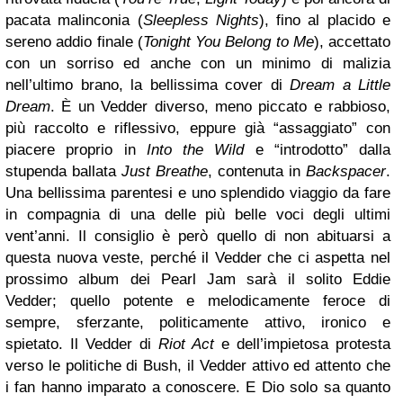
pacata malinconia (
Sleepless Nights
), fino al placido e
sereno addio finale (
Tonight You Belong to Me
), accettato
con un sorriso ed anche con un minimo di malizia
nell’ultimo brano, la bellissima cover di
Dream a Little
Dream
. È un Vedder diverso, meno piccato e rabbioso,
più raccolto e riflessivo, eppure già “assaggiato” con
piacere proprio in
Into the Wild
e “introdotto” dalla
stupenda ballata
Just Breathe
, contenuta in
Backspacer
.
Una bellissima parentesi e uno splendido viaggio da fare
in compagnia di una delle più belle voci degli ultimi
vent’anni. Il consiglio è però quello di non abituarsi a
questa nuova veste, perché il Vedder che ci aspetta nel
prossimo album dei Pearl Jam sarà il solito Eddie
Vedder; quello potente e melodicamente feroce di
sempre, sferzante, politicamente attivo, ironico e
spietato. Il Vedder di
Riot Act
e dell’impietosa protesta
verso le politiche di Bush, il Vedder attivo ed attento che
i fan hanno imparato a conoscere. E Dio solo sa quanto