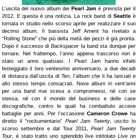
L’uscita del nuovo album dei
Pearl Jam
è prevista per il
2012. E questa è una notizia. La rock band di
Seattle
è
tornata in studio nello scorso aprile per realizzare il suo
decimo album. Il bassista Jeff Ament ha rivelato a
“Rolling Stone” che più della metà dei pezzi è già pronta.
Dopo il successo di
Backspacer
la band sta dunque per
tornare. Nel frattempo, l’anno appena trascorso non è
stato un anno qualsiasi. I Pearl Jam hanno infatti
festeggiato il loro ventesimo anniversario, a due decadi
di distanza dall’uscita di
Ten
, l’album che li ha lanciati e
allo stesso tempo consacrati. Nove album in vent’anni
per una band mai scesa a compromessi, né con se
stessa, né con il mondo del business e delle case
discografiche, contro le quali ha combattuto accese
battaglie per anni. Per l’occasione
Cameron Crowe
ha
diretto il “rockumentario”
Pearl Jam Twenty
, uscito lo
scorso settembre e dal Tour 2011,
Pearl Jam Twenty
Tour
, è stato tratto uno splendido live intitolato
Live on