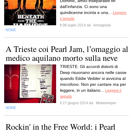
Dominic, amici inseparabili fin
dall’infanzia. Ci sono una
quindicenne incinta e una...
Leggere
il seguito
Il 06 luglio 2014 da
Annagiulia
NONE
A Trieste coi Pearl Jam, l’omaggio al
medico aquilano morto sulla neve
TRIESTE. Gli accordi distorti di
Deep risuonano ancora nelle casse
quando Eddie Vedder si avvicina al
microfono. Non per cantare ma per
leggere, in un italiano...
Leggere il
seguito
Il 27 giugno 2014 da
Motasemper
NONE
Rockin' in the Free World: i Pearl