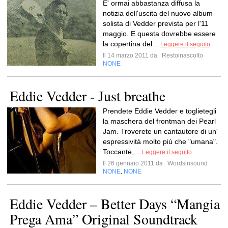
E' ormai abbastanza diffusa la
notizia dell'uscita del nuovo album
solista di Vedder prevista per l'11
maggio. E questa dovrebbe essere
la copertina del...
Leggere il seguito
Il 14 marzo 2011 da
Restoinascolto
NONE
Eddie Vedder - Just breathe
Prendete Eddie Vedder e toglietegli
la maschera del frontman dei Pearl
Jam. Troverete un cantautore di un'
espressività molto più che "umana".
Toccante,...
Leggere il seguito
Il 26 gennaio 2011 da
Wordsinsound
NONE
NONE
,
Eddie Vedder – Better Days “Mangia
Prega Ama” Original Soundtrack