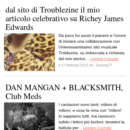
dal sito di Troublezine il mio
articolo celebrativo su Richey James
Edwards
Da poco ho avuto il piacere e l’onore
di iniziare una collaborazione con
l’interessantissimo sito musicale
Troblezine, su imbeccata e richiesta
del mio storico...
Leggere il seguito
Il 27 febbraio 2015 da
Giannig77
DAN MANGAN + BLACKSMITH,
Club Meds
I cantautori sono tanti, milioni di
milioni, e cosa fa rima con “milioni”
lo sappiamo tutti; ma rassicuro
subito i lettori più burloni: tenetevi la
battuta per...
Leggere il seguito