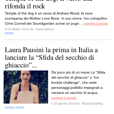
rifonda il rock
Temple of the dog è un verso di Andrew Wood, la voce
scomparsa dei Mother Love Bone. In suo onore, l’ex coinquilino
Chris Cornell dei Soundgarden scrive un pugn...
Leggere il seguito
Il 03 ottobre 2014 da
Subarralliccu
NONE
Laura Pausini la prima in Italia a
lanciare la “Sfida del secchio di
ghiaccio”...
Da poco più di un mese La “Sfida
del secchio di ghiaccio” o “Ice
bucket challenge”, che vede
personaggi pubblici impegnati a
versarsi un secchio di acqua...
Leggere il seguito
Il 20 agosto 2014 da
Musicstarsblog
NONE
NONE
,