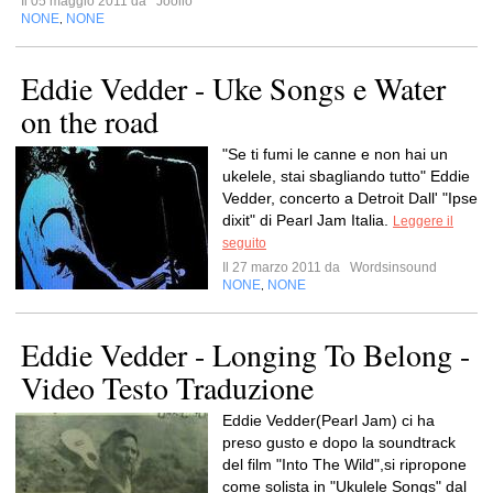
Il 05 maggio 2011 da
Joolio
NONE
NONE
,
Eddie Vedder - Uke Songs e Water
on the road
"Se ti fumi le canne e non hai un
ukelele, stai sbagliando tutto" Eddie
Vedder, concerto a Detroit Dall' "Ipse
dixit" di Pearl Jam Italia.
Leggere il
seguito
Il 27 marzo 2011 da
Wordsinsound
NONE
NONE
,
Eddie Vedder - Longing To Belong -
Video Testo Traduzione
Eddie Vedder(Pearl Jam) ci ha
preso gusto e dopo la soundtrack
del film "Into The Wild",si ripropone
come solista in "Ukulele Songs" dal