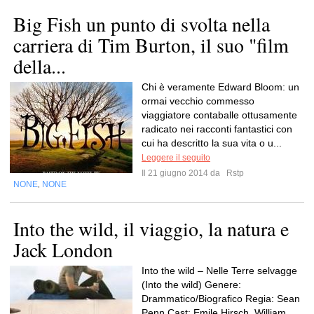
Big Fish un punto di svolta nella
carriera di Tim Burton, il suo "film
della...
Chi è veramente Edward Bloom: un
ormai vecchio commesso
viaggiatore contaballe ottusamente
radicato nei racconti fantastici con
cui ha descritto la sua vita o u...
Leggere il seguito
Il 21 giugno 2014 da
Rstp
NONE
NONE
,
Into the wild, il viaggio, la natura e
Jack London
Into the wild – Nelle Terre selvagge
(Into the wild) Genere:
Drammatico/Biografico Regia: Sean
Penn Cast: Emile Hirsch, William