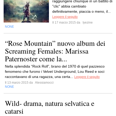
raggiungere chiunque in un battito di
"clic" abbia cambiato
definitivamente, piaccia o meno, il...
Leggere il seguito
Il 17 marzo 2015 da
Iyezine
NONE
“Rose Mountain” nuovo album dei
Screaming Females: Marissa
Paternoster come la...
Nella splendida “Rock Roll”, brano del 1970 di quel pazzesco
fenomeno che furono i Velvet Underground, Lou Reed e soci
raccontavano di una ragazza, una certa...
Leggere il seguito
Il 13 marzo 2015 da
Alessiamocci
NONE
Wild- drama, natura selvatica e
catarsi