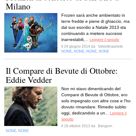
Milano
Frozen sarà anche ambientato in
terre fredde e piene di ghiaccio, ma
dal suo esordio a Natale 2013 sta
continuando a mietere successi
inarrestabili,...
Leggere il seguito
Il 24 giugno 2014 da
Valentinaariete
NONE
NONE
NONE
NONE
,
,
,
Il Compare di Bevute di Ottobre:
Eddie Vedder
Non mi stavo dimenticando del
Compare di Bevute di Ottobre, ero
solo impegnato con altre cose e l’ho
dovuto rimandare. Rimedio subito
oggi, dedicandolo a un...
Leggere il
seguito
Il 18 ottobre 2013 da
Bangorn
NONE
NONE
,