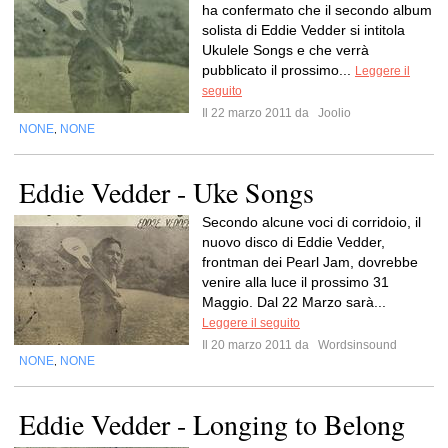
ha confermato che il secondo album
solista di Eddie Vedder si intitola
Ukulele Songs e che verrà
pubblicato il prossimo...
Leggere il
seguito
Il 22 marzo 2011 da
Joolio
NONE
NONE
,
Eddie Vedder - Uke Songs
Secondo alcune voci di corridoio, il
nuovo disco di Eddie Vedder,
frontman dei Pearl Jam, dovrebbe
venire alla luce il prossimo 31
Maggio. Dal 22 Marzo sarà...
Leggere il seguito
Il 20 marzo 2011 da
Wordsinsound
NONE
NONE
,
Eddie Vedder - Longing to Belong