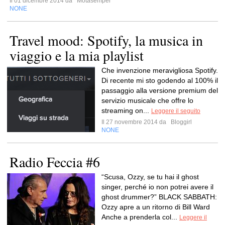
Il 01 dicembre 2014 da
Motasemper
NONE
Travel mood: Spotify, la musica in
viaggio e la mia playlist
Che invenzione meravigliosa Spotify.
Di recente mi sto godendo al 100% il
passaggio alla versione premium del
servizio musicale che offre lo
streaming on...
Leggere il seguito
Il 27 novembre 2014 da
Bloggirl
NONE
Radio Feccia #6
“Scusa, Ozzy, se tu hai il ghost
singer, perché io non potrei avere il
ghost drummer?” BLACK SABBATH:
Ozzy apre a un ritorno di Bill Ward
Anche a prenderla col...
Leggere il