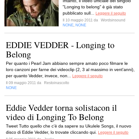
Intanto, il video ufficiale del singolo
"Longing to belong" è già stato
pubblicato sull...
Leggere il seguito
Il 10 maggio 2011 da
Wordsinsound
NONE
NONE
,
EDDIE VEDDER - Longing to
Belong
Per quanto i Pearl Jam abbiano sempre amato poco filmare le
loro canzoni per farne dei videoclip (2, 3 al massimo in vent'anni),
per quanto Vedder, invece, non...
Leggere il seguito
Il 09 maggio 2011 da
Restoinascolto
NONE
Eddie Vedder torna solistacon il
video di Longing To Belong
Tweet Tutto quello che c’è da sapere su Ukulele Songs, il nuovo
disco di Eddie Vedder, lo trovate cliccando qui.
Leggere il seguito