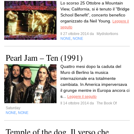
Lo scorso 25 Ottobre a Mountain
View, California, si è tenuto il "Bridge
School Benefit", concerto benefico
organizzato da Neil Young.
Leggere il
seguito
Il 27 ottobre 2014 da
Mydistortions
NONE
NONE
,
Pearl Jam – Ten (1991)
Quattro mesi dopo la caduta del
Muro di Berlino la musica
internazionale era totalmente
cambiata. In America imperversava
il grunge mentre in Europa ancora ci
s...
Leggere il seguito
Il 14 ottobre 2014 da
The Book Of
Saturday
NONE
NONE
,
Temple of the dog. Il verso che