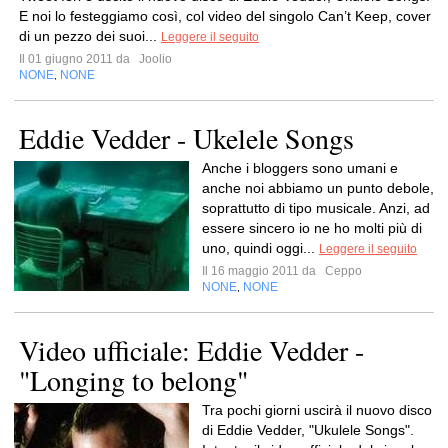
E noi lo festeggiamo così, col video del singolo Can’t Keep, cover
di un pezzo dei suoi...
Leggere il seguito
Il 01 giugno 2011 da
Joolio
NONE
NONE
,
Eddie Vedder - Ukelele Songs
Anche i bloggers sono umani e
anche noi abbiamo un punto debole,
soprattutto di tipo musicale. Anzi, ad
essere sincero io ne ho molti più di
uno, quindi oggi...
Leggere il seguito
Il 16 maggio 2011 da
Ceppo
NONE
NONE
,
Video ufficiale: Eddie Vedder -
"Longing to belong"
Tra pochi giorni uscirà il nuovo disco
di Eddie Vedder, "Ukulele Songs".