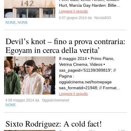
Hurt, Marcia Gay Harden: Billie...
Leggere il seguito
Il 07 giugno 2014 da
Nicola933
NONE
NONE
,
Devil’s knot – fino a prova contraria:
Egoyam in cerca della verita’
8 maggio 2014 • Primo Piano,
Vetrina Cinema, Videos •
sas_pageid='51139/389819'; //
Pagina :
oggialcinema.net/homepage
sas_formatid=21948; // Format...
Leggere il seguito
Il 08 maggio 2014 da
Oggialcinemanet
NONE
Sixto Rodriguez: A cold fact!