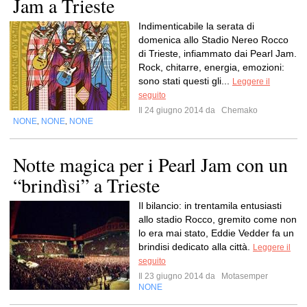
Jam a Trieste
Indimenticabile la serata di
domenica allo Stadio Nereo Rocco
di Trieste, infiammato dai Pearl Jam.
Rock, chitarre, energia, emozioni:
sono stati questi gli...
Leggere il
seguito
Il 24 giugno 2014 da
Chemako
NONE
NONE
NONE
,
,
Notte magica per i Pearl Jam con un
“brindìsi” a Trieste
Il bilancio: in trentamila entusiasti
allo stadio Rocco, gremito come non
lo era mai stato, Eddie Vedder fa un
brindisi dedicato alla città.
Leggere il
seguito
Il 23 giugno 2014 da
Motasemper
NONE