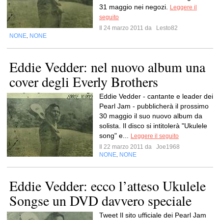
31 maggio nei negozi.
Leggere il
seguito
Il 24 marzo 2011 da
Lesto82
NONE
NONE
,
Eddie Vedder: nel nuovo album una
cover degli Everly Brothers
Eddie Vedder - cantante e leader dei
Pearl Jam - pubblicherà il prossimo
30 maggio il suo nuovo album da
solista. Il disco si intitolerà "Ukulele
song" e...
Leggere il seguito
Il 22 marzo 2011 da
Joe1968
NONE
NONE
,
Eddie Vedder: ecco l’atteso Ukulele
Songse un DVD davvero speciale
Tweet Il sito ufficiale dei Pearl Jam