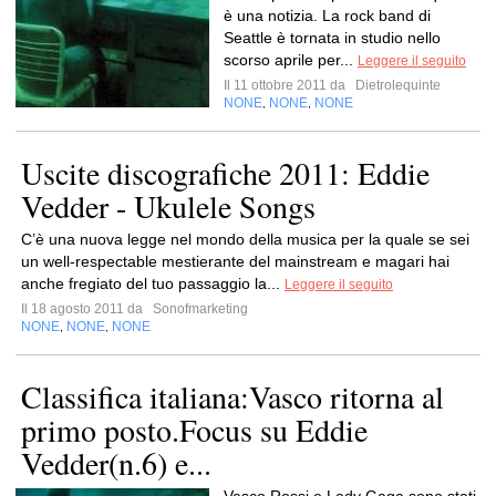
è una notizia. La rock band di
Seattle è tornata in studio nello
scorso aprile per...
Leggere il seguito
Il 11 ottobre 2011 da
Dietrolequinte
NONE
NONE
NONE
,
,
Uscite discografiche 2011: Eddie
Vedder - Ukulele Songs
C’è una nuova legge nel mondo della musica per la quale se sei
un well-respectable mestierante del mainstream e magari hai
anche fregiato del tuo passaggio la...
Leggere il seguito
Il 18 agosto 2011 da
Sonofmarketing
NONE
NONE
NONE
,
,
Classifica italiana:Vasco ritorna al
primo posto.Focus su Eddie
Vedder(n.6) e...