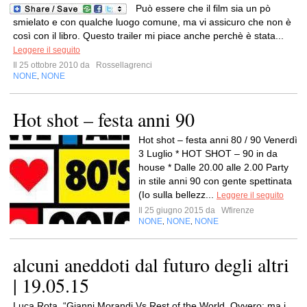
Può essere che il film sia un pò
smielato e con qualche luogo comune, ma vi assicuro che non è
così con il libro. Questo trailer mi piace anche perchè è stata...
Leggere il seguito
Il 25 ottobre 2010 da
Rossellagrenci
NONE
NONE
,
Hot shot – festa anni 90
Hot shot – festa anni 80 / 90 Venerdì
3 Luglio * HOT SHOT – 90 in da
house * Dalle 20.00 alle 2.00 Party
in stile anni 90 con gente spettinata
(Io sulla bellezz...
Leggere il seguito
Il 25 giugno 2015 da
Wfirenze
NONE
NONE
NONE
,
,
alcuni aneddoti dal futuro degli altri
| 19.05.15
Luca Rota, “Gianni Morandi Vs Rest of the World. Ovvero: ma i