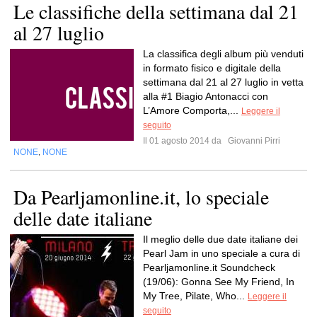
Le classifiche della settimana dal 21
al 27 luglio
La classifica degli album più venduti
in formato fisico e digitale della
settimana dal 21 al 27 luglio in vetta
alla #1 Biagio Antonacci con
L’Amore Comporta,...
Leggere il
seguito
Il 01 agosto 2014 da
Giovanni Pirri
NONE
NONE
,
Da Pearljamonline.it, lo speciale
delle date italiane
Il meglio delle due date italiane dei
Pearl Jam in uno speciale a cura di
Pearljamonline.it Soundcheck
(19/06): Gonna See My Friend, In
My Tree, Pilate, Who...
Leggere il
seguito