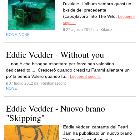
l’ukulele. L’album sembra quasi un
b-side del precedente
(capo)lavoro Into The Wild.
Leggere il
seguito
Il 27 agosto 2012 da
Kikuez
NONE
NONE
,
Eddie Vedder - Without you
... non è che bisogna aspettare per forza san valentino ...
dedicated to .... Crescerò quando cresci tu Fammi allentare un
po’ la benda Volerò quando tu...
Leggere il seguito
Il 07 luglio 2012 da
Restoinascolto
NONE
Eddie Vedder - Nuovo brano
"Skipping"
Eddie Vedder, cantante dei Pearl
Jam ha pubblicato un nuovo brano
"Skipping" inserita in una