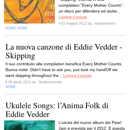
compilation "Every Mother Counts",
un disco per difendere ed aiutar...
Leggere il seguito
Il 01 maggio 2012 da
Mydistortions
NONE
NONE
,
La nuova canzone di Eddie Vedder -
Skipping
Il suo contributo alla compilation benefica Every Mother Counts.
Buona notte. Didn't have to ask you, just took my handOff we
went skipping throughout the...
Leggere il seguito
Il 29 aprile 2012 da
Restoinascolto
NONE
Ukulele Songs: l’Anima Folk di
Eddie Vedder
L’uscita del nuovo album dei Pearl
Jam è prevista per il 2012. E questa