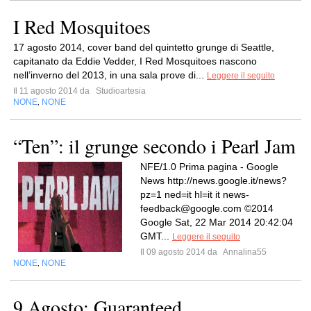
I Red Mosquitoes
17 agosto 2014, cover band del quintetto grunge di Seattle,
capitanato da Eddie Vedder, I Red Mosquitoes nascono
nell’inverno del 2013, in una sala prove di...
Leggere il seguito
Il 11 agosto 2014 da
Studioartesia
NONE
NONE
,
“Ten”: il grunge secondo i Pearl Jam
NFE/1.0 Prima pagina - Google
News http://news.google.it/news?
pz=1 ned=it hl=it it
news-
feedback@google.com
©2014
Google Sat, 22 Mar 2014 20:42:04
GMT...
Leggere il seguito
Il 09 agosto 2014 da
Annalina55
NONE
NONE
,
9 Agosto: Guaranteed