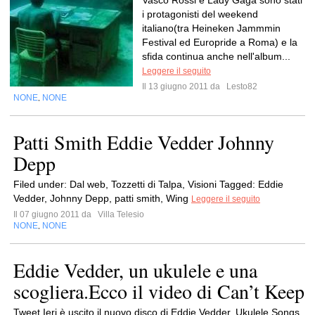
Vasco Rossi e Lady Gaga sono stati
i protagonisti del weekend
italiano(tra Heineken Jammmin
Festival ed Europride a Roma) e la
sfida continua anche nell'album...
Leggere il seguito
Il 13 giugno 2011 da
Lesto82
NONE
NONE
,
Patti Smith Eddie Vedder Johnny
Depp
Filed under: Dal web, Tozzetti di Talpa, Visioni Tagged: Eddie
Vedder, Johnny Depp, patti smith, Wing
Leggere il seguito
Il 07 giugno 2011 da
Villa Telesio
NONE
NONE
,
Eddie Vedder, un ukulele e una
scogliera.Ecco il video di Can’t Keep
Tweet Ieri è uscito il nuovo disco di Eddie Vedder, Ukulele Songs.