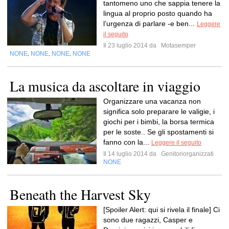
tantomeno uno che sappia tenere la
lingua al proprio posto quando ha
l’urgenza di parlare -e ben...
Leggere
il seguito
Il 23 luglio 2014 da
Motasemper
NONE
NONE
NONE
NONE
,
,
,
La musica da ascoltare in viaggio
Organizzare una vacanza non
significa solo preparare le valigie, i
giochi per i bimbi, la borsa termica
per le soste.. Se gli spostamenti si
fanno con la...
Leggere il seguito
Il 14 luglio 2014 da
Genitoriorganizzati
NONE
Beneath the Harvest Sky
[Spoiler Alert: qui si rivela il finale] Ci
sono due ragazzi, Casper e