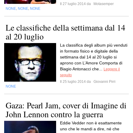
Il 27 luglio 2014 da
Motasemper
NONE
NONE
NONE
,
,
Le classifiche della settimana dal 14
al 20 luglio
La classifica degli album più venduti
in formato fisico e digitale della
settimana dal 14 al 20 luglio si
aprono con L’Amore Comporta di
Biagio Antonacci che...
Leggere il
seguito
Il 25 luglio 2014 da
Giovanni Pirri
NONE
Gaza: Pearl Jam, cover di Imagine di
John Lennon contro la guerra
Eddie Vedder non è esattamente
uno che le mandi a dire, né che