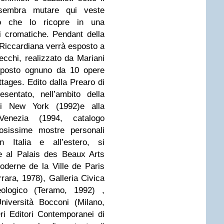
sembra mutare qui veste
to che lo ricopre in una
i cromatiche. Pendant della
a Riccardiana verrà esposto a
ecchi, realizzato da Mariani
mposto ognuno da 10 opere
ottages. Edito dalla Prearo di
entato, nell’ambito della
di New York (1992)e alla
enezia (1994, catalogo
osissime mostre personali
 Italia e all’estero, si
le al Palais des Beaux Arts
oderne de la Ville de Paris
rara, 1978), Galleria Civica
eologico (Teramo, 1992) ,
niversità Bocconi (Milano,
Ori Editori Contemporanei di