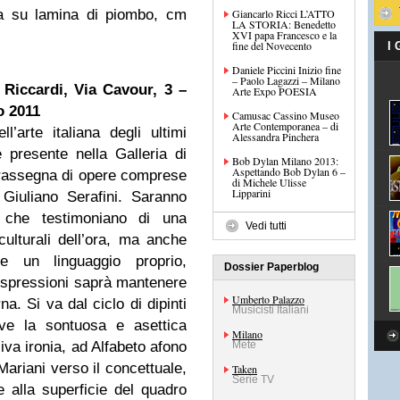
bia su lamina di piombo, cm
Giancarlo Ricci L’ATTO
LA STORIA: Benedetto
XVI papa Francesco e la
fine del Novecento
I
Daniele Piccini Inizio fine
– Paolo Lagazzi – Milano
 Riccardi, Via Cavour, 3 –
Arte Expo POESIA
o 2011
Camusac Cassino Museo
Arte Contemporanea – di
ll’arte italiana degli ultimi
Alessandra Pinchera
 presente nella Galleria di
Bob Dylan Milano 2013:
Aspettando Bob Dylan 6 –
rassegna di opere comprese
di Michele Ulisse
Lipparini
Giuliano Serafini. Saranno
i che testimoniano di una
Vedi tutti
 culturali dell’ora, ma anche
e un linguaggio proprio,
Dossier Paperblog
 espressioni saprà mantenere
Umberto Palazzo
a. Si va dal ciclo di dipinti
Musicisti Italiani
ove la sontuosa e asettica
Milano
iva ironia, ad Alfabeto afono
Mete
Mariani verso il concettuale,
Taken
Serie TV
e alla superficie del quadro