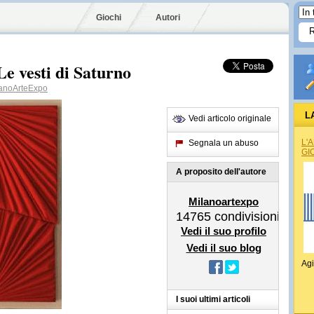
Giochi
Autori
vesti di Saturno
anoArteExpo
L
Vedi articolo originale
L'
Segnala un abuso
GI
A proposito dell'autore
Milanoartexpo
14765
condivisioni
Vedi il suo profilo
Vedi il suo blog
Agi
I suoi ultimi articoli