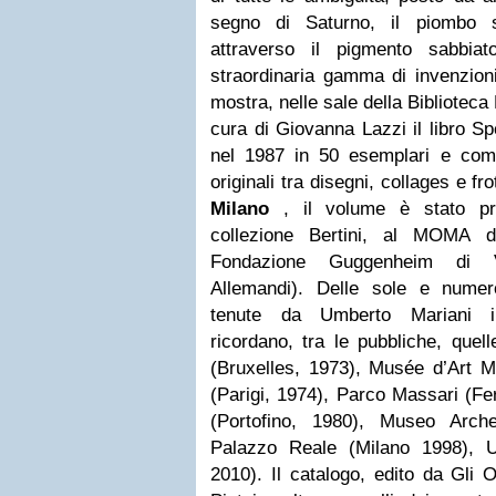
segno di Saturno, il piombo 
attraverso il pigmento sabbia
straordinaria gamma di invenzion
mostra, nelle sale della Bibliotec
cura di Giovanna Lazzi il libro Sp
nel 1987 in 50 esemplari e co
originali tra disegni, collages e fr
Milano
, il volume è stato pres
collezione Bertini, al MOMA 
Fondazione Guggenheim di V
Allemandi). Delle sole e numer
tenute da Umberto Mariani in
ricordano, tra le pubbliche, quel
(Bruxelles, 1973), Musée d’Art M
(Parigi, 1974), Parco Massari (Fer
(Portofino, 1980), Museo Arch
Palazzo Reale (Milano 1998), U
2010). Il catalogo, edito da Gli 