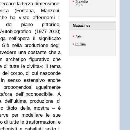
Bruxelles
 cercare la terza dimensione.
Mete
orica (Fontana, Manzoni,
che ha visto affermarsi il
 del piano pittorico,
Magazines
Autobiografico (1977-2010)
Arte
ga nell’opera il significato
Cultura
 Già nella produzione degli
ravedere una costante che a
n archetipo figurativo che
e di tutte le civiltà»: il tema
o del corpo, di cui nasconde
a in senso estensivo anche
, proponendosi ugualmente
fora dell’inconoscibile. A
a dell’ultima produzione di
o titolo della mostra – è
 serve per modellare le sue
o di tutte le trasformazioni e
chimisti e cabalisti sotto il