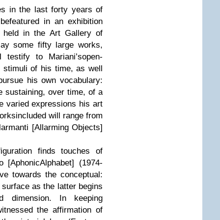
s in the last forty years of
 be
featured in an exhibition
 held in the Art Gallery of
lay some fifty large works,
 testify to Mariani’s
open-
 stimuli of his time, as well
pursue his own vocabulary:
e sustaining, over time, of a
he varied expressions his art
works
included will range from
llarmanti [Allarming Objects]
iguration finds touches of
no [Aphonic
Alphabet] (1974-
ve towards the conceptual:
 surface as the latter begins
d dimension. In keeping
itnessed the affirmation of