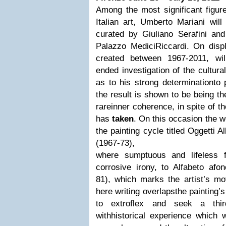
Among the most significant figure
Italian art, Umberto Mariani will
curated by Giuliano Serafini and
Palazzo Medici
Riccardi. On disp
created between 1967-2011, will
ended investigation of the cultural
as to his strong determination
to 
the result is shown to be being th
rare
inner coherence, in spite of t
has
taken
. On this occasion the 
the painting cycle titled Oggetti A
(1967-73),
where sumptuous and lifeless f
corrosive irony, to Alfabeto afo
81), which marks the artist’s mo
here writing overlaps
the painting’s
to extroflex and seek a thir
with
historical experience which w