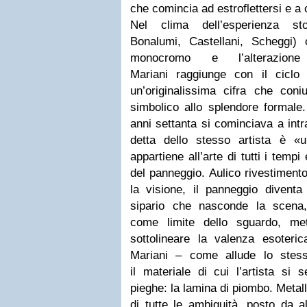
che comincia ad estroflettersi e a
Nel clima dell’esperienza st
Bonalumi, Castellani, Scheggi) 
monocromo e l’alterazione
Mariani raggiunge con il ciclo 
un’originalissima cifra che coniu
simbolico allo splendore formale.
anni settanta si cominciava a int
detta dello stesso artista è «u
appartiene all’arte di tutti i tempi 
del panneggio. Aulico rivestiment
la visione, il panneggio divent
sipario che nasconde la scena
come limite dello sguardo, meta
sottolineare la valenza esoteric
Mariani – come allude lo stess
il materiale di cui l’artista si
pieghe: la lamina di piombo. Metall
di tutte le ambiguità, posto da al