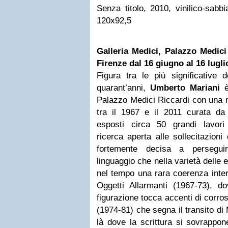
Senza titolo, 2010, vinilico-sab
120x92,5
Galleria Medici, Palazzo Medici
Firenze dal 16 giugno al 16 lugli
Figura tra le più significative de
quarant’anni,
Umberto Mariani
è
Palazzo Medici Riccardi con una 
tra il 1967 e il 2011 curata da 
esposti circa 50 grandi lavor
ricerca aperta alle sollecitazioni
fortemente decisa a perseguir
linguaggio che nella varietà delle
nel tempo una rara coerenza intern
Oggetti Allarmanti (1967-73), d
figurazione tocca accenti di corros
(1974-81) che segna il transito di 
là dove la scrittura si sovrappon