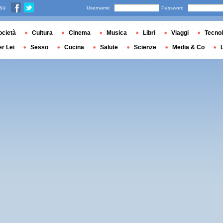
 su
Username
Password
ocietà
Cultura
Cinema
Musica
Libri
Viaggi
Tecnol
er Lei
Sesso
Cucina
Salute
Scienze
Media & Co