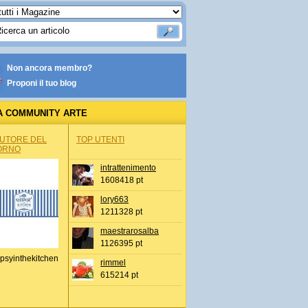
Non ancora membro?
Proponi il tuo blog
A COMMUNITY ARTE
AUTORE DEL
TOP UTENTI
ORNO
intrattenimento
1608418 pt
lory663
1211328 pt
maestrarosalba
1126395 pt
psyinthekitchen
rimmel
615214 pt