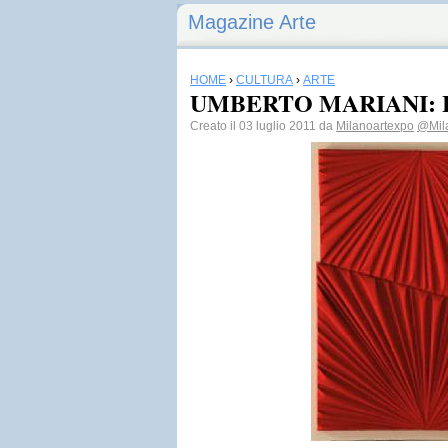
Magazine Arte
HOME
›
CULTURA
›
ARTE
UMBERTO MARIANI: Le 
Creato il 03 luglio 2011 da
Milanoartexpo
@Mil