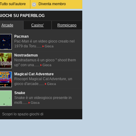
Tutto sull'autore
Diventa membro
 GIOCHI SU PAPERBLOG
Arcade
Casino'
Rompicapo
Pacman
Pac-Man é un video gioco creato nel
1979 da Toru......
Gioca
Nostradamus
Nostradamus è un gioco " shoot them
up" con una......
Gioca
Magical Cat Adventure
Riscopri Magical Cat Adventure, un
gioco d'arcade......
Gioca
Snake
Snake è un videogioco presente in
molti......
Gioca
Scopri lo spazio giochi di