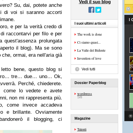
Vedi il suo blog
ero? Su, dai, potete anche
i di voi si saranno accorti
timane.
I
I suoi ultimi articoli
oro, e per la verità credo di
di raccontarvi per filo e per
The work is done
a quest'assenza prolungata
Ci siamo quasi...
perto il blog).
Ma se sono
La Valle del Bidente
o che, ormai, era nell'aria già
Invention of love
 letto bene, questo blog si
Vedi tutti
attro… tre… due… uno…
Ok,
avverrà.
Perché, chiederete.
Dossier Paperblog
sì come lo vedete e avete
wordpress
nni, non mi rappresenta più.
Siti
o, come invece accadeva
o e brillante.
Ovviamente
andonerò il blogging, ci
Magazine
Talenti