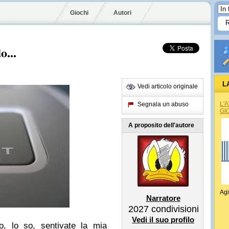
Giochi
Autori
o...
L
Vedi articolo originale
L'
Segnala un abuso
GI
A proposito dell'autore
Agi
Narratore
2027
condivisioni
Vedi il suo profilo
o, lo so, sentivate la mia