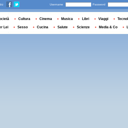
 su
Username
Password
ocietà
Cultura
Cinema
Musica
Libri
Viaggi
Tecnol
er Lei
Sesso
Cucina
Salute
Scienze
Media & Co