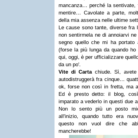
mancanza… perché la sentivate, v
mentire…
Cavolate a parte, molt
della mia assenza nelle ultime set
Le cause sono tante, diverse fra l
non sentirmela ne di annoiarvi ne 
segno quello che mi ha portato 
(forse la più lunga da quando ho a
qui, oggi, è per ufficializzare quell
da un po'.
Vite di Carta
chiude.
Sì, avete
autodistruggerà fra cinque… qu
ok, forse non così in fretta, ma 
Ed è presto detto: il blog, co
imparato a vederlo in questi due a
Non lo sento più un posto mi
all'inizio, quando tutto era nuov
questo non vuol dire che abb
mancherebbe!