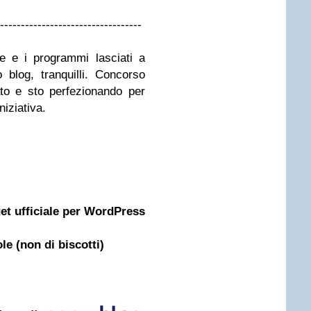
----------------------------------
ive e i programmi lasciati a
 blog, tranquilli. Concorso
to e sto perfezionando per
niziativa.
get ufficiale per WordPress
le (non di biscotti)