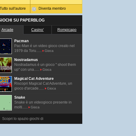
Tutto sull'autore
Diventa membro
 GIOCHI SU PAPERBLOG
Arcade
Casino'
Rompicapo
Pacman
Pac-Man é un video gioco creato nel
1979 da Toru......
Gioca
Nostradamus
Nostradamus è un gioco " shoot them
up" con una......
Gioca
Magical Cat Adventure
Riscopri Magical Cat Adventure, un
gioco d'arcade......
Gioca
Snake
Snake è un videogioco presente in
molti......
Gioca
Scopri lo spazio giochi di