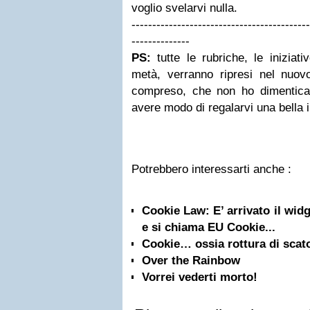
voglio svelarvi nulla.
-------------------------------------------
--------------
PS:
tutte le rubriche, le iniziat
metà, verranno ripresi nel nuovo
compreso, che non ho dimentica
avere modo di regalarvi una bella i
Potrebbero interessarti anche :
Cookie Law: E’ arrivato il wid
e si chiama EU Cookie...
Cookie… ossia rottura di scato
Over the Rainbow
Vorrei vederti morto!