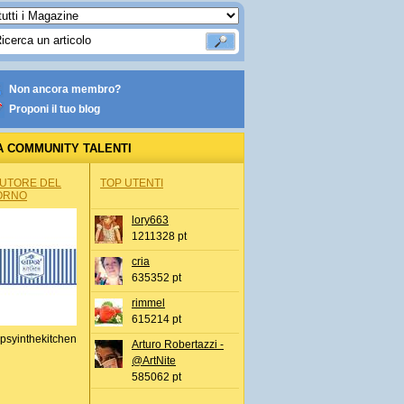
Non ancora membro?
Proponi il tuo blog
A COMMUNITY TALENTI
AUTORE DEL
TOP UTENTI
ORNO
lory663
1211328 pt
cria
635352 pt
rimmel
615214 pt
psyinthekitchen
Arturo Robertazzi -
@ArtNite
585062 pt