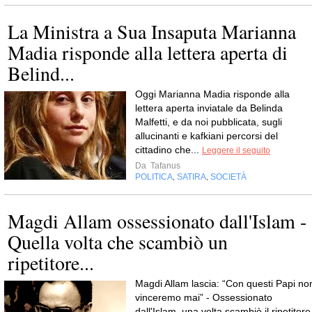
La Ministra a Sua Insaputa Marianna
Madia risponde alla lettera aperta di
Belind...
Oggi Marianna Madia risponde alla
lettera aperta inviatale da Belinda
Malfetti, e da noi pubblicata, sugli
allucinanti e kafkiani percorsi del
cittadino che...
Leggere il seguito
Da
Tafanus
POLITICA
SATIRA
SOCIETÀ
,
,
Magdi Allam ossessionato dall'Islam -
Quella volta che scambiò un
ripetitore...
Magdi Allam lascia: “Con questi Papi no
vinceremo mai” - Ossessionato
dall'Islam, una volta scambiò il ripetitore