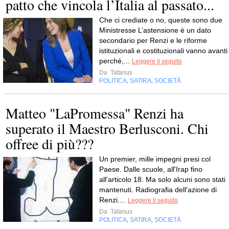
patto che vincola l’Italia al passato...
Che ci crediate o no, queste sono due
Ministresse L’astensione è un dato
secondario per Renzi e le riforme
istituzionali e costituzionali vanno avanti
perché,...
Leggere il seguito
Da
Tafanus
POLITICA
SATIRA
SOCIETÀ
,
,
Matteo "LaPromessa" Renzi ha
superato il Maestro Berlusconi. Chi
offree di più???
Un premier, mille impegni presi col
Paese. Dalle scuole, all'Irap fino
all'articolo 18. Ma solo alcuni sono stati
mantenuti. Radiografia dell'azione di
Renzi....
Leggere il seguito
Da
Tafanus
POLITICA
SATIRA
SOCIETÀ
,
,