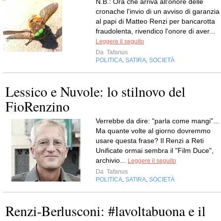
N.B.: Ora che arriva all'onore delle
cronache l'invio di un avviso di garanzia
al papi di Matteo Renzi per bancarotta
fraudolenta, rivendico l'onore di aver...
Leggere il seguito
Da
Tafanus
POLITICA
SATIRA
SOCIETÀ
,
,
Lessico e Nuvole: lo stilnovo del
FioRenzino
Verrebbe da dire: "parla come mangi"...
Ma quante volte al giorno dovremmo
usare questa frase? Il Renzi a Reti
Unificate ormai sembra il "Film Duce",
archivio...
Leggere il seguito
Da
Tafanus
POLITICA
SATIRA
SOCIETÀ
,
,
Renzi-Berlusconi: #lavoltabuona e il